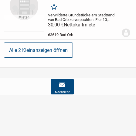
Merken
Verwilderte Grundstücke am Stadtrand
von Bad Orb zu verpachten. Flur 10,
Flurstück 62, 225 m² und Flur 35,
30,00 €
Nettokaltmiete
Flurstück 39, 752 m². Nicht eingezäunt,
ohne Hütte, kein Wasser- und
63619 Bad Orb
Stromanschluss.
Alle 2 Kleinanzeigen öffnen
Nachricht