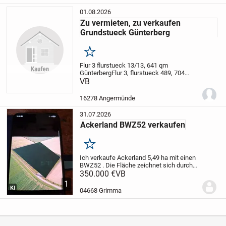
um...
01.08.2026
Zu vermieten, zu verkaufen
Grundstueck Günterberg
Merken
Flur 3 flurstueck 13/13, 641 qm
Günterberg
Flur 3, flurstueck 489, 704
qm
VB
Flur 3 flurstueck 13/9 , 128 qm
Zu
vermieten 10 euro pro Monat
Zu verkaufen
15 euro pro qm
16278 Angermünde
31.07.2026
Ackerland BWZ52 verkaufen
Merken
Ich verkaufe Ackerland 5,49 ha mit einen
BWZ52 . Die Fläche zeichnet sich durch
gute Zuwegung, Ebene Lage und hohe
350.000 €
VB
Bodenqualität aus. Haben Sie Interesse
1
würde ich mich über ein Angebot und
KI
04668 Grimma
Ihre...