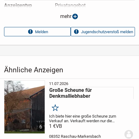
Anzeigen­typ
Privatangebot
Anzeigen­datum
29.07.2026
mehr
Anzeigen­kennung
50cde486
Melden
Jugendschutzverstoß melden
Aufrufe dieser
57
Anzeige
Kategorie
Immobilien
›
Kaufen
›
Landwirtschaftliche Grundstücke
Ähnliche Anzeigen
11.07.2026
Große Scheune für
Denkmalliebhaber
Merken
Ich biete hier eine große Scheune zum
Verkauf an. Verkauft werden nur die
Gebäudeteile der Scheune im derzeitigen
1 €
VB
6
Zustand zum Ab- und Wiederaufbau. Das
Gebäude ist ein Kulturdenkmal, Baujahr
08352 Raschau-Markersbach