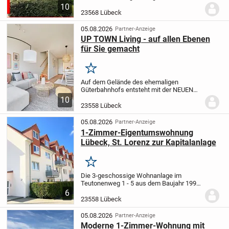
funktionalem Grundriss und Balkon
10
Objekt Diese gepflegte 3-Zimmer-
23568 Lübeck
Eigentumswohnung befindet sich im
Erdgeschoss eines laufend...
05.08.2026
Partner-Anzeige
UP TOWN Living - auf allen Ebenen
für Sie gemacht
Merken
Auf dem Gelände des ehemaligen
Güterbahnhofs entsteht mit der NEUEN
MEILE ein lebendiges, weitgehend
10
autofreies Stadtquartier. Rund um den
23558 Lübeck
großzügigen Quartierspark verbinden sich
Wohnen, Arbeiten,...
05.08.2026
Partner-Anzeige
1-Zimmer-Eigentumswohnung
Lübeck, St. Lorenz zur Kapitalanlage
Merken
Die 3-geschossige Wohnanlage im
Teutonenweg 1 - 5 aus dem Baujahr 1995
befindet sich in einem gepflegten
6
Zustand. Im Keller befindet sich eine
23558 Lübeck
Gemeinschaftswaschküche mit
Waschmaschinen und Wäschetroc...
05.08.2026
Partner-Anzeige
Moderne 1-Zimmer-Wohnung mit