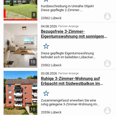
Merken
Kurzbeschreibung in Uninähe Objekt
Diese gepflegte 2-Zimmer-
Eigentumswohnung befindet sich im 6.
8
Obergeschoss eines ca. 1962 errichteten
23562 Lübeck
Mehrfamilienhauses in Uninähe und
überzeugt durch ihren schönen...
04.08.2026
Partner-Anzeige
Bezugsfreie 3-Zimmer-
Eigentumswohnung mit sonnigem
Süd-West-Balkon in gefragter Lage
Merken
Diese gepflegte Eigentumswohnung
befindet sich im beliebten Lübecker
Stadtteil St. Jürgen und bietet beste
10
Voraussetzungen für Eigennutzer sowie
23562 Lübeck
Kapitalanleger.
Sie befindet sich im 2.
Obergeschoss...
03.08.2026
Partner-Anzeige
Ruhige 3-Zimmer-Wohnung auf
Erbpacht mit Südwestbalkon im
Lübecker Musikerviertel
Merken
Zusammengefasst erwerben Sie eine
ruhig gelegene 3-Zimmer-Wohnung im
Hochparterre einer gepflegten
10
Wohnanlage aus dem Jahr 1960. Die
23556 Lübeck
Immobilie befindet sich auf einem