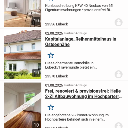
Kurzbeschreibung KFW 40 Neubau von 65
Eigentumswohnungen *provisionsfrei für
Sie* Objekt Im beliebten und belebten
Musikerviertel entsteht Ihr neues
10
Zuhause im zentral gelegenen Stadtteil
23556 Lübeck
St. Lorenz...
02.08.2026
Partner-Anzeige
Kapitalanlage_Reihenmittelhaus in
Ostseenähe
Merken
Diese charmante Immobilie in
Lübeck/Travemünde bietet ein
vielseitiges Wohnerlebnis auf insgesamt
10
ca. 100 qm Wohnfläche, verteilt auf 4
23570 Lübeck
Zimmer. Das Baujahr 1996 zeugt von
zeitgemäßer Ausstattung und...
01.08.2026
Partner-Anzeige
Frei, renoviert & provisionsfrei: Helle
2-Zi Altbauwohnung im Hochparterre
auf der Altstadtinsel!
Merken
Die angebotene 2-Zimmer-Wohnung im
Hochparterre befindet sich in einem
charmanten Mehrfamilienhaus mit
10
insgesamt 10 Wohneinheiten aus ca. dem