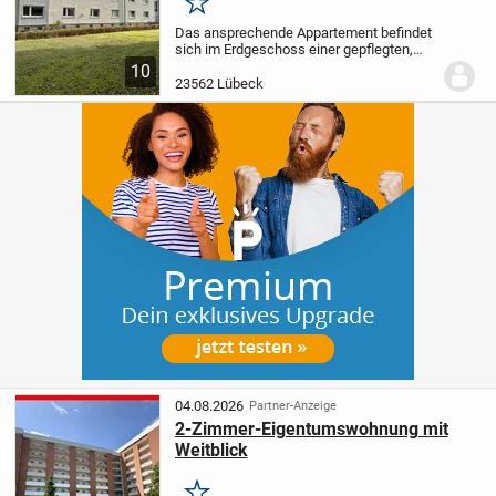
Merken
Das ansprechende Appartement befindet
sich im Erdgeschoss einer gepflegten,
solide gebauten Wohnanlage mit drei
10
Etagen und einem Keller, die 1958
23562 Lübeck
errichtet wurde. Vor dem Gebäude
erstreckt sich eine...
04.08.2026
Partner-Anzeige
2-Zimmer-Eigentumswohnung mit
Weitblick