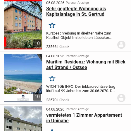
1993 in massiver Bauweise errichtet und
05.08.2026
Partner-Anzeige
im...
Sehr gepflegte Wohnung als
Kapitalanlage in St. Gertrud
Merken
Kurzbeschreibung In direkter Nähe zum
Kaufhof Objekt Im beliebten Lübecker
Stadtteil St. Gertrud, im Ortsteil Marli,
10
befindet sich diese gepflegte 3-Zimmer-
23566 Lübeck
Eigentumswohnung im zweiten
Obergeschoss...
04.08.2026
Partner-Anzeige
Maritim-Residenz: Wohnung mit Blick
auf Strand / Ostsee
Merken
WICHTIGE INFO: Der Erbbaurechtsvertrag
läuft auf 99 Jahre bis zum 30.06.2070. Die
für die Restlaufzeit (44 Jahre) noch zu
10
zahlenden Erbbauzinsen wurden von der
23570 Lübeck
Eigentümerin bereits bis zum 30.06.2070...
04.08.2026
Partner-Anzeige
vermietetes 1 Zimmer Appartement
in Uninähe