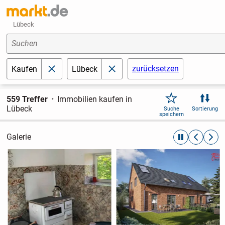
Lübeck
Suchen
zurücksetzen
Kaufen
Lübeck
schließen
schließen
559 Treffer
Immobilien kaufen in
Lübeck
Suche
Sortierung
speichern
Galerie
automatische R
zurückblät
weite