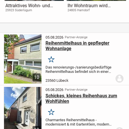
Attraktives Wohn- und
Ihr Wohntraum wird
Geschäftshaus mit drei
Wirklichkeit -
25923 Süderlügum
24805 Hamdorf
Einheiten - vielseitige
Doppelhaushälfte mit
Gestaltungsmöglichkeiten
modernem Flair
erwarten Sie - gestalten Sie
Ihre Zukunft!
05.08.2026
Partner-Anzeige
Reihenmittelhaus in gepflegter
Wohnanlage
Merken
Das renovierungs-/sanierungsbedürftige
Reihenmittelhaus befindet sich in einer
gepflegten Reihenhausanlage, in der die
10
einzelnen Häuser real geteilt sind (Keine
23560 Lübeck
Wohnungseigentümergemeinschaft).
Bei...
05.08.2026
Partner-Anzeige
Schickes, kleines Reihenhaus zum
Wohlfühlen
Merken
Charmantes Reihenmittelhaus -
modernisiert & mit Garten
Klein, modern
und genau richtig für Singles oder Paare: