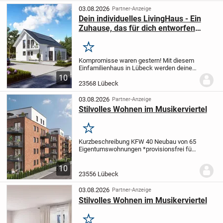
Erbbaurechtsgrundstück der...
03.08.2026
Partner-Anzeige
Dein individuelles LivingHaus - Ein
Zuhause, das für dich entworfen
wurde
Merken
Kompromisse waren gestern! Mit diesem
Einfamilienhaus in Lübeck werden deine
Eigenheimträume wahr. Das mit einer
10
Wohnfläche von 145,04 m² und 7
23568 Lübeck
Zimmern ausgestattete Haus bietet
genug Platz für die...
03.08.2026
Partner-Anzeige
Stilvolles Wohnen im Musikerviertel
Merken
Kurzbeschreibung KFW 40 Neubau von 65
Eigentumswohnungen *provisionsfrei für
Sie* Objekt Im beliebten und belebten
Musikerviertel entsteht Ihr neues
10
Zuhause im zentral gelegenen Stadtteil
23556 Lübeck
St. Lorenz...
03.08.2026
Partner-Anzeige
Stilvolles Wohnen im Musikerviertel
Merken