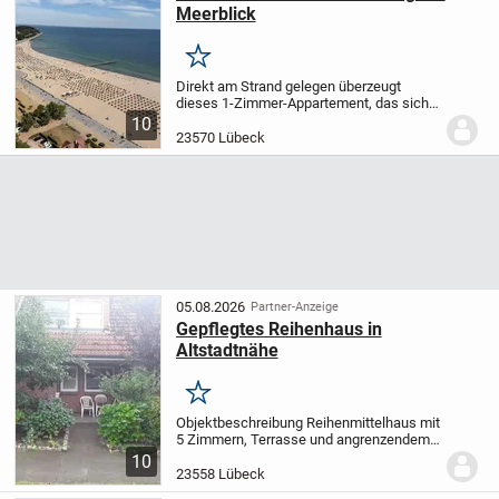
Meerblick
Merken
Direkt am Strand gelegen überzeugt
dieses 1-Zimmer-Appartement, das sich
in der Maritim Residenz befindet, durch
10
die erstklassige Lage, den herrlichen
23570 Lübeck
Ausblick und die moderne
Ausstattung.
In...
05.08.2026
Partner-Anzeige
Gepflegtes Reihenhaus in
Altstadtnähe
Merken
Objektbeschreibung Reihenmittelhaus mit
5 Zimmern, Terrasse und angrenzendem,
kleinem
10
Garten
Vollkeller
Wohnungseigentum
23558 Lübeck
Raumaufteilung Das Reihenhaus wurde