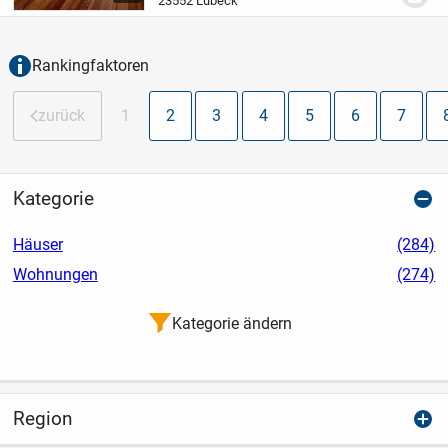
23552 Lübeck
Baujahr 1900.
Das Gebäude wurde in den
vergangenen Jahren...
Rankingfaktoren
zurück
1
2
3
4
5
6
7
Kategorie
Häuser
(284)
Wohnungen
(274)
Kategorie ändern
Region