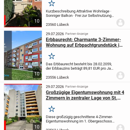
Merken
Kurzbeschreibung Attraktive Wohnlage ·
Sonniger Balkon · Frei zur Selbstnutzung
oder Vermietung Objekt Willkommen im
10
beliebten Lübecker Stadtteil St. Jürgen.
23560 Lübeck
Diese gepflegte 3-Zimmer-
Eigentumswohnung...
29.07.2026
Partner-Anzeige
Erbbaurecht: Charmante 3-Zimmer-
Wohnung auf Erbpachtgrundstück in
ruhiger, zentraler Lage von Lübeck
Merken
Das Erbbaurecht besteht bis 28.02.2059,
der Erbbauzins beträgt 89,81 EUR pro Jahr.
Zum Verkauf steht eine ca. 63 m² große
10
3-Zimmer-Eigentumswohnung, die ca.
23556 Lübeck
1960 erbaut wurde und sich auf einem...
29.07.2026
Partner-Anzeige
Großzügige Eigentumswohnung mit 4
Zimmern in zentraler Lage von St.
Jürgen mit Eigenlandgrundstück
Merken
Diese großzügig geschnittene 4-Zimmer-
Eigentumswohnung im 1. Obergeschoss
eines gepflegten Mehrfamilienhauses
10
bietet viel Potenzial für Eigennutzer und