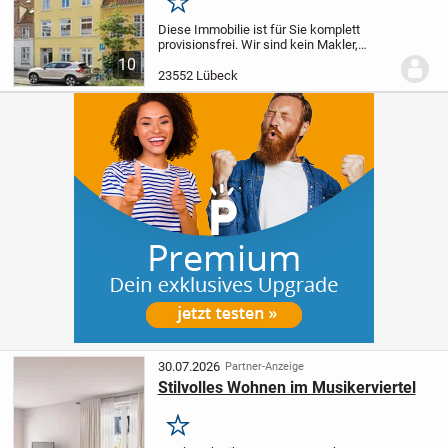
Merken
Diese Immobilie ist für Sie komplett
provisionsfrei. Wir sind kein Makler,
sondern eine neue Alternative dazu.
Mit
10
den Privatverkauf Profis (Immobilien
23552 Lübeck
Sherpa GmbH) verkaufen Eigentümer
ihre...
30.07.2026
Partner-Anzeige
Stilvolles Wohnen im Musikerviertel
Merken