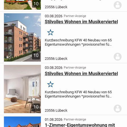
Hochparterre einer gepflegten
10
Wohnanlage aus dem Jahr 1960. Die
23556 Lübeck
Immobilie befindet sich auf einem
Erbbaurechtsgrundstück der...
03.08.2026
Partner-Anzeige
Stilvolles Wohnen im Musikerviertel
Merken
Kurzbeschreibung KFW 40 Neubau von 65
Eigentumswohnungen *provisionsfrei für
Sie* Objekt Im beliebten und belebten
Musikerviertel entsteht Ihr neues
10
Zuhause im zentral gelegenen Stadtteil
23556 Lübeck
St. Lorenz...
03.08.2026
Partner-Anzeige
Stilvolles Wohnen im Musikerviertel
Merken
Kurzbeschreibung KFW 40 Neubau von 65
Eigentumswohnungen *provisionsfrei für
Sie* Objekt Im beliebten und belebten
Musikerviertel entsteht Ihr neues
10
Zuhause im zentral gelegenen Stadtteil
23556 Lübeck
St. Lorenz...
01.08.2026
Partner-Anzeige
1-Zimmer-Eigentumswohnung mit