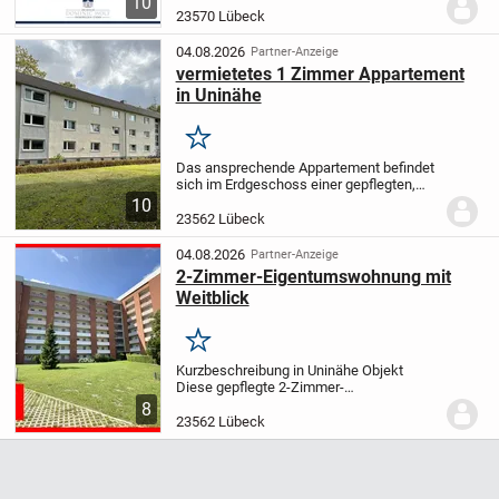
10
zahlenden Erbbauzinsen wurden von der
23570 Lübeck
Eigentümerin bereits bis zum 30.06.2070...
04.08.2026
Partner-Anzeige
vermietetes 1 Zimmer Appartement
in Uninähe
Merken
Das ansprechende Appartement befindet
sich im Erdgeschoss einer gepflegten,
solide gebauten Wohnanlage mit drei
10
Etagen und einem Keller, die 1958
23562 Lübeck
errichtet wurde. Vor dem Gebäude
erstreckt sich eine...
04.08.2026
Partner-Anzeige
2-Zimmer-Eigentumswohnung mit
Weitblick
Merken
Kurzbeschreibung in Uninähe Objekt
Diese gepflegte 2-Zimmer-
Eigentumswohnung befindet sich im 6.
8
Obergeschoss eines ca. 1962 errichteten
23562 Lübeck
Mehrfamilienhauses in Uninähe und
überzeugt durch ihren schönen...