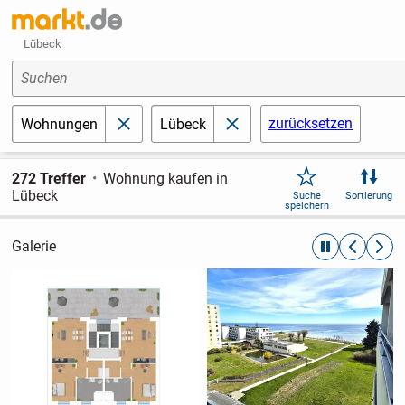
Lübeck
Suchen
zurücksetzen
Wohnungen
Lübeck
schließen
schließen
272 Treffer
Wohnung kaufen in
Lübeck
Suche
Sortierung
speichern
Galerie
automatische R
zurückblät
weite