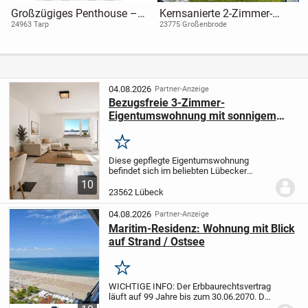
Großzügiges Penthouse –
Kernsanierte 2-Zimmer-
Ihr exklusiver Himmel über
Eigentumswohnung mit
24963 Tarp
23775 Großenbrode
Tarp
Ostseeblick aus der 6.
Etage.
04.08.2026
Partner-Anzeige
Bezugsfreie 3-Zimmer-
Eigentumswohnung mit sonnigem
Süd-West-Balkon in gefragter Lage
Merken
Diese gepflegte Eigentumswohnung
befindet sich im beliebten Lübecker
Stadtteil St. Jürgen und bietet beste
10
Voraussetzungen für Eigennutzer sowie
23562 Lübeck
Kapitalanleger.
Sie befindet sich im 2.
Obergeschoss...
04.08.2026
Partner-Anzeige
Maritim-Residenz: Wohnung mit Blick
auf Strand / Ostsee
Merken
WICHTIGE INFO: Der Erbbaurechtsvertrag
läuft auf 99 Jahre bis zum 30.06.2070. Die
für die Restlaufzeit (44 Jahre) noch zu