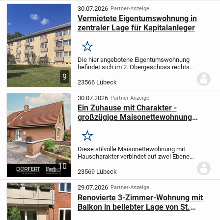
30.07.2026
Partner-Anzeige
Vermietete Eigentumswohnung in
zentraler Lage für Kapitalanleger
Merken
Die hier angebotene Eigentumswohnung
befindet sich im 2. Obergeschoss rechts
eines im Jahr 1950 erbauten
9
Mehrfamilienhauses mit insgesamt 24
23566 Lübeck
Wohneinheiten. Die Wohnfläche dieser
2,5-Zimmer-Wohnung...
30.07.2026
Partner-Anzeige
Ein Zuhause mit Charakter -
großzügige Maisonettewohnung
zwischen Altstadt und Ostsee
Merken
Diese stilvolle Maisonettewohnung mit
Hauscharakter verbindet auf zwei Ebenen
modernes Wohnen mit einer großzügigen
10
Raumgestaltung und hochwertiger
23569 Lübeck
Ausstattung. In attraktiver Lage zwischen
der...
29.07.2026
Partner-Anzeige
Renovierte 3-Zimmer-Wohnung mit
Balkon in beliebter Lage von St.
Jürgen