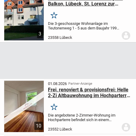
Balkon, Lübeck, St. Lorenz zur
Kapitalanlage
Merken
Die 3-geschossige Wohnanlage im
Teutonenweg 1 - 5 aus dem Baujahr 1995
befindet sich in einem gepflegten
3
Zustand. Im Keller befindet sich eine
23558 Lübeck
Gemeinschaftswaschküche mit
Waschmaschinen und Wäschetroc...
01.08.2026
Partner-Anzeige
Frei, renoviert & provisionsfrei: Helle
2-Zi Altbauwohnung im Hochparterre
auf der Altstadtinsel!
Merken
Die angebotene 2-Zimmer-Wohnung im
Hochparterre befindet sich in einem
charmanten Mehrfamilienhaus mit
10
insgesamt 10 Wohneinheiten aus ca. dem
23552 Lübeck
Baujahr 1900.
Das Gebäude wurde in den