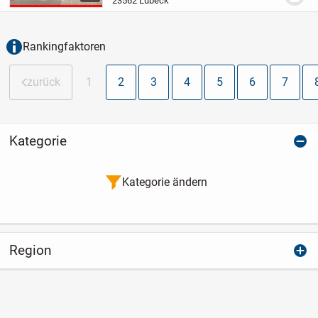
23562 Lübeck
Kapitalanleger. Die Immobilie befindet
sich in...
Rankingfaktoren
zurück
1
2
3
4
5
6
7
Kategorie
Kategorie ändern
Region