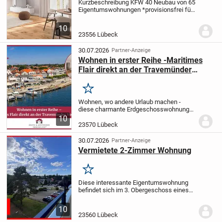
Kurzbeschreibung KFW 40 Neubau von 65
Eigentumswohnungen *provisionsfrei für
Sie* Objekt Im beliebten und belebten
Musikerviertel entsteht Ihr neues
10
Zuhause im zentral gelegenen Stadtteil
23556 Lübeck
St. Lorenz...
30.07.2026
Partner-Anzeige
Wohnen in erster Reihe -Maritimes
Flair direkt an der Travemünder
Vorderreihe
Merken
Wohnen, wo andere Urlaub machen -
diese charmante Erdgeschosswohnung
im Herzen Travemündes verbindet
10
hanseatische Eleganz mit dem
23570 Lübeck
unbeschwerten Lebensgefühl eines der
schönsten Ostseebäder der...
30.07.2026
Partner-Anzeige
Vermietete 2-Zimmer Wohnung
Merken
Diese interessante Eigentumswohnung
befindet sich im 3. Obergeschoss eines
gepflegten Mehrfamilienhauses und stellt
eine attraktive Kapitalanlage mit
10
langfristig gesicherten Mieteinnahmen
23560 Lübeck
und...