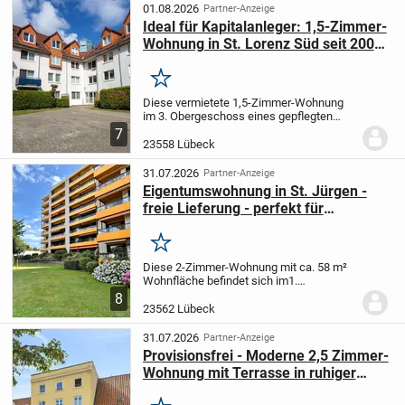
vergangenen Jahren...
01.08.2026
Partner-Anzeige
Ideal für Kapitalanleger: 1,5-Zimmer-
Wohnung in St. Lorenz Süd seit 2009
vermietet
Merken
Diese vermietete 1,5-Zimmer-Wohnung
im 3. Obergeschoss eines gepflegten
Mehrfamilienhauses in Lübecks Stadtteil
7
St. Lorenz Süd ist genau das, wonach
23558 Lübeck
viele Kapitalanleger suchen: ein
überschaubarer...
31.07.2026
Partner-Anzeige
Eigentumswohnung in St. Jürgen -
freie Lieferung - perfekt für
Kapitalanleger und Selbstnutzer
Merken
Diese 2-Zimmer-Wohnung mit ca. 58 m²
Wohnfläche befindet sich im
1.
Obergeschoss einer sehr gepflegten
8
Wohnanlage mit großzügigen
Grünflächen.
23562 Lübeck
Die Wohnung ist bequem über einen
Fahrstuhl erreichbar...
31.07.2026
Partner-Anzeige
Provisionsfrei - Moderne 2,5 Zimmer-
Wohnung mit Terrasse in ruhiger
Lage nahe der Trave