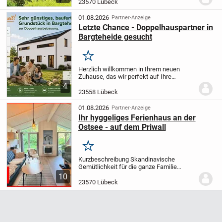
ca. 100 qm Wohnfläche, verteilt auf 4
23570 Lübeck
Zimmer. Das Baujahr 1996 zeugt von
zeitgemäßer Ausstattung und...
01.08.2026
Partner-Anzeige
Letzte Chance - Doppelhauspartner in
Bargteheide gesucht
Merken
Herzlich willkommen in Ihrem neuen
Zuhause, das wir perfekt auf Ihre
präzisen Bedürfnisse anpassen. Unsere
4
Häuser werden von Grund auf mit
23558 Lübeck
scharfsinniger Genauigkeit entworfen
und bieten eine perfekte...
01.08.2026
Partner-Anzeige
Ihr hyggeliges Ferienhaus an der
Ostsee - auf dem Priwall
Merken
Kurzbeschreibung Skandinavische
Gemütlichkeit für die ganze Familie
Objekt Dieses attraktive Ferienhaus im
10
skandinavischen Stil begeistert mit einer
23570 Lübeck
cleveren Raumaufteilung und einer
hellen,...