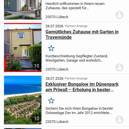
Herzlich willkommen in Ihrem neuen
Zuhause, das speziell für
familienorientierte Kunden wie Sie
5
gestaltet wurde. Diese Immobilie ist der
23570 Lübeck
ideale Ort, um gemeinsame Erinnerungen
zu schaffen und ein...
28.07.2026
Partner-Anzeige
Gemütliches Zuhause mit Garten in
Travemünde
Merken
Kurzbeschreibung Gepflegter Zustand,
Westgarten, Garage und wohnlich
ausgebaute Nutzfläche Objekt Dieses
10
Reihenmittelhaus aus dem Baujahr 1964
23570 Lübeck
bietet auf ca. 61 m² Wohnfläche
insgesamt drei Zimmer....
28.07.2026
Partner-Anzeige
Exklusiver Bungalow im Dünenpark
am Priwall – Erholung in bester
Ostseelage!
Merken
Sichern Sie sich Ihren Bungalow in bester
Ostseelage Der im Jahr 2012 errichtete
und 2025 in wesentlichen Bereichen
10
modernisierte, eingeschossige
23570 Lübeck
Bungalow verfügt über ca. 48 m²