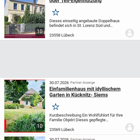
oder Teil-Eigennutzung
Merken
Dieses einseitig angebaute Doppelhaus
befindet sich in St. Lorenz Süd und
überzeugt insbesondere durch seine klare
10
Aufteilung sowie die gute Lage in der
23558 Lübeck
Nähe des Drägerwerks.
Das Gebäude
wurde...
30.07.2026
Partner-Anzeige
Einfamilienhaus mit idyllischem
Garten in Kücknitz- Siems
Merken
Kurzbeschreibung Ein Wohlfühlort für Ihre
Familie Objekt Dieses gepflegte
Einfamilienhaus aus dem Jahr 1988
10
besticht durch eine durchdachte
23569 Lübeck
Raumaufteilung. Auf ca.125?m²
Wohnfläche erwarten Sie vier...
30.07.2026
Partner-Anzeige