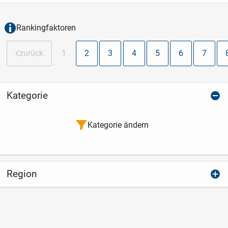
Lage von Lübeck St. Lorenz-Süd.
Im...
Rankingfaktoren
zurück
1
2
3
4
5
6
7
Kategorie
Kategorie ändern
Region