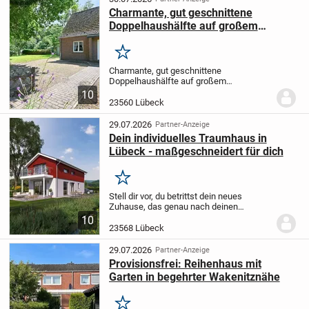
Charmante, gut geschnittene
Doppelhaushälfte auf großem
Sonnengrundstück!
Merken
Charmante, gut geschnittene
Doppelhaushälfte auf großem
Sonnengrundstück! Eingebettet auf einem
10
ca. 946 m² großen, für Naturliebhaber
23560 Lübeck
angelegten Grundstück befindet sich
diese ca. 102 m² große...
29.07.2026
Partner-Anzeige
Dein individuelles Traumhaus in
Lübeck - maßgeschneidert für dich
Merken
Stell dir vor, du betrittst dein neues
Zuhause, das genau nach deinen
Vorstellungen und Wünschen gestaltet
10
wurde. Dieses Fertighaus von LivingHaus
23568 Lübeck
in Lübeck bietet dir mit 107,68 m²
Wohnfläche und 5...
29.07.2026
Partner-Anzeige
Provisionsfrei: Reihenhaus mit
Garten in begehrter Wakenitznähe
Merken