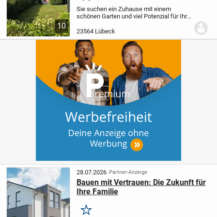
Sie suchen ein Zuhause mit einem
schönen Garten und viel Potenzial für Ihre
eigenen Wohnideen? Dann könnte dieses
10
Mittelreihenhaus genau das Richtige für
23564 Lübeck
Sie sein.
Das ca. 92 m² große
Mittelreihenhau...
28.07.2026
Partner-Anzeige
Bauen mit Vertrauen: Die Zukunft für
Ihre Familie
Merken