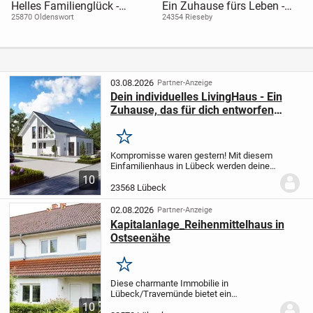
Helles Familienglück -
Ein Zuhause fürs Leben -
modernes Haus mit
dieser Bungalow lässt
25870 Oldenswort
24354 Rieseby
Wohlfühlfaktor
Herzen höherschlagen
03.08.2026
Partner-Anzeige
Dein individuelles LivingHaus - Ein
Zuhause, das für dich entworfen
wurde
Merken
Kompromisse waren gestern! Mit diesem
Einfamilienhaus in Lübeck werden deine
Eigenheimträume wahr. Das mit einer
10
Wohnfläche von 145,04 m² und 7
23568 Lübeck
Zimmern ausgestattete Haus bietet
genug Platz für die...
02.08.2026
Partner-Anzeige
Kapitalanlage_Reihenmittelhaus in
Ostseenähe
Merken
Diese charmante Immobilie in
Lübeck/Travemünde bietet ein
vielseitiges Wohnerlebnis auf insgesamt
10