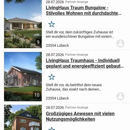
Wohnfläche und wurde...
28.07.2026
Partner-Anzeige
LivingHaus Traum Bungalow -
Stilvolles Wohnen mit durchdachtem
Konzept in 23554 Lübeck
Merken
Stell dir vor, dein zukünftiges Zuhause ist
ein wunderschöner Bungalow mit einem
stilvollen Walmdach, der nicht nur durch
9
sein ansprechendes Design überzeugt,
23554 Lübeck
sondern auch durch eine durchdachte...
28.07.2026
Partner-Anzeige
LivingHaus Traumhaus - Individuell
geplant und energieeffizient gebaut
in Lübeck
Merken
Stell dir vor, du betrittst dein neues
Zuhause, das exakt nach deinen
Wünschen und Vorstellungen gestaltet
10
wurde. Dieses Einfamilienhaus in Lübeck
23554 Lübeck
wird eigens für dich projektiert und bietet
dir eine...
28.07.2026
Partner-Anzeige
Großzügiges Anwesen mit vielen
Nutzungsmöglichkeiten