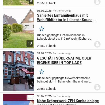
6
Grundstück von 750 m² am Mühlenteich
23568 Lübeck
in Schlutup besticht durch seinen
Seezugang...
01.08.2026
Partner-Anzeige
Saniertes Einfamilienhaus mit
Wohlfühlfaktor in Lübeck: Sauna,
Kachelofen und Garten
Merken
Dieses gepflegte Einfamilienhaus in
Lübeck bietet ca. 119 m² Wohnfläche, ca.
55 m² Nutzfläche und ein ca. 624 m²
10
großes Grundstück. Die Immobilie
23569 Lübeck
überzeugt durch eine praktische
Raumaufteilung, einen...
31.07.2026
Partner-Anzeige
GESCHÄFTSÜBERNAHME ODER
EIGENE IDEE IN TOP LAGE
Merken
Diese sehr gepflegte Gewerbeimmobilie
befindet sich in Bahnhofsnähe und wurde
in den letzten Jahren umfangreich
6
modernisiert. Das Objekt verfügt über
23558 Lübeck
insgesamt 9 Zimmer, jeweils ausgestattet
mit...
30.07.2026
Partner-Anzeige
Nahe Drägerwerk ZFH Kapitalanlage