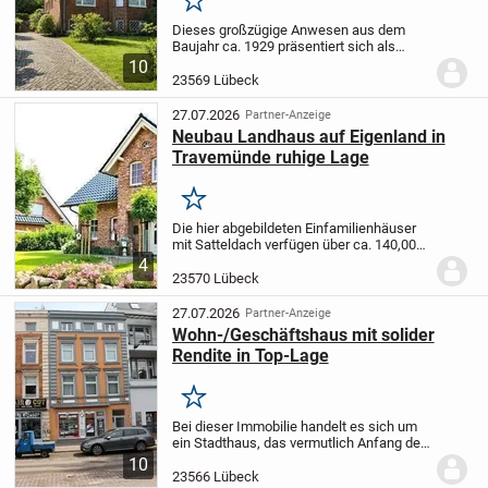
Merken
Dieses großzügige Anwesen aus dem
Baujahr ca. 1929 präsentiert sich als
seltene Kombination aus historischer
10
Architektur und maritim geprägtem
23569 Lübeck
Wohnambiente. Die als "Hamburger
Kaffeemühle" bekannte...
27.07.2026
Partner-Anzeige
Neubau Landhaus auf Eigenland in
Travemünde ruhige Lage
Merken
Die hier abgebildeten Einfamilienhäuser
mit Satteldach verfügen über ca. 140,00
m² Nettogrundfläche (nach DIN 277). Es
4
kann auf dem Grundstück auch
23570 Lübeck
wesentlich großzügiger gebaut werden.
Das Einfamilie...
27.07.2026
Partner-Anzeige
Wohn-/Geschäftshaus mit solider
Rendite in Top-Lage
Merken
Bei dieser Immobilie handelt es sich um
ein Stadthaus, das vermutlich Anfang des
19. Jahrhunderts erbaut wurde. Die
10
Immobilie steht auf Eigenland in zentraler
23566 Lübeck