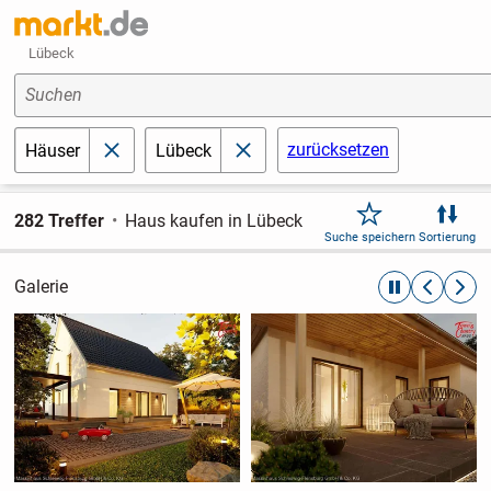
Lübeck
Suchen
zurücksetzen
Häuser
Lübeck
schließen
schließen
282 Treffer
Haus kaufen in Lübeck
Suche speichern
Sortierung
Galerie
automatische R
zurückblät
weite