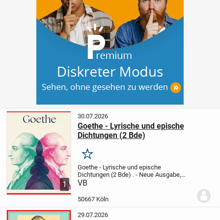
30.07.2026
Goethe - Lyrische und epische
Dichtungen (2 Bde)
Merken
Goethe - Lyrische und epische
Dichtungen (2 Bde)
.
- Neue Ausgabe,
besorgt von Heinz Nicolai
VB
- 2 Bde,758 u.
1
755 Seiten,Dünndruck, OLn mit
Goldprägung, in OSchuber
- 17,8 x 11,1
50667 Köln
cm
- Insel Verlag,...
29.07.2026