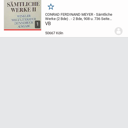
Merken
CONRAD FERDINAND MEYER - Sämtliche
Werke (2 Bde)
.
- 2 Bde, 908 u. 736 Seiten
, OLn, m. OU, in OSchuber
VB
- Mit
1
Anmerkungen und Zeittafel von Karl
Poernbacher
- Winkler Verlag, 3. Aufl.,
50667 Köln
1968
.
...