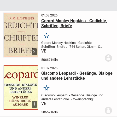
01.08.2026
Gerard Manley Hopkins - Gedichte,
Schriften, Briefe
Merken
Gerard Manley Hopkins - Gedichte,
Schriften, Briefe
.
- 744 Seiten, OLn,m. OU
- Kösel Verlag, 1. Aufl. 1954
VB
.
"Gerard
2
Manley Hopkins (* 28. Juli 1844 in
Stratford bei London; † 8. Juni 1889 in...
50667 Köln
31.07.2026
Giacomo Leopardi - Gesänge. Dialoge
und andere Lehrstücke
Merken
Giacomo Leopardi - Gesänge. Dialoge und
andere Lehrstücke
.
- zweisprachig:
italienisch / deutsch
VB
- aus dem Ital. von
1
Hanno Helbling u.Alice Vollenweider
- 556
Seiten, Dünndruck, OLn, m. OU
-...
50667 Köln