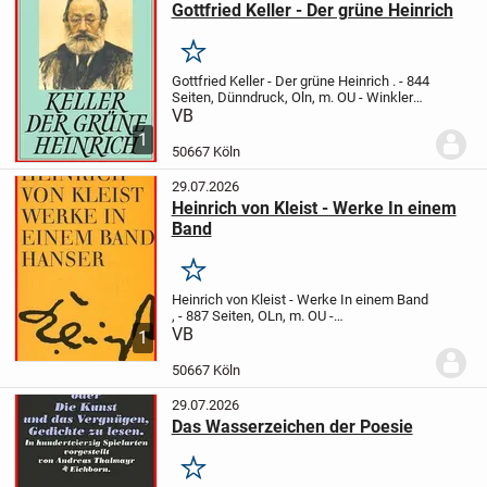
Gottfried Keller - Der grüne Heinrich
Merken
Gottfried Keller - Der grüne Heinrich
.
- 844
Seiten, Dünndruck, Oln, m. OU
- Winkler
Verlag,1978
.
„Der grüne Heinrich“ von
VB
Gottfried Keller ist ein teilweise
1
autobiografischer Roman. Dieser...
50667 Köln
29.07.2026
Heinrich von Kleist - Werke In einem
Band
Merken
Heinrich von Kleist - Werke In einem Band
,
- 887 Seiten, OLn, m. OU
-
Dünndruckausgabe
VB
- Hanser Klassiker
1
Volksausgaben
- Hanser Verlag, 1966
.
"Bernd Heinrich Wilhelm von Kleist ( 1777
50667 Köln
-...
29.07.2026
Das Wasserzeichen der Poesie
Merken