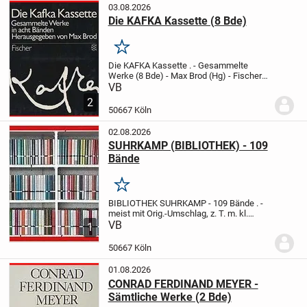
03.08.2026
Die KAFKA Kassette (8 Bde)
Merken
Die KAFKA Kassette
.
- Gesammelte
Werke (8 Bde)
- Max Brod (Hg)
- Fischer
TB
- z.T. mit Bleist.-Unterstr. u. hs.
VB
Anmerk.
.
Band 1: Amerika
Band 2: Der
2
Prozeß
Band 3: Das Schloß
Band 4:...
50667 Köln
02.08.2026
SUHRKAMP (BIBLIOTHEK) - 109
Bände
Merken
BIBLIOTHEK SUHRKAMP - 109 Bände
.
-
meist mit Orig.-Umschlag, z. T. m. kl.
Gebr.-Sp.
VB
.
0008 - Frisch: Bin oder Die
1
Reise nach Peking
0010 - T. S. Eliot: Old
Possums Katzenbuch
0016 - Günter...
50667 Köln
01.08.2026
CONRAD FERDINAND MEYER -
Sämtliche Werke (2 Bde)