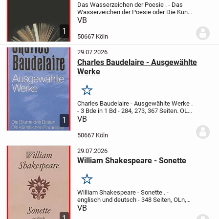
Das Wasserzeichen der Poesie
.
- Das
Wasserzeichen der Poesie oder Die Kunst
und das Vergnügen, Gedichte zu lesen
- In
VB
hundertvierzig Spielarten vorgestellt von
1
Andreas Thalmayr
- 488 Seiten, geb,...
50667 Köln
29.07.2026
Charles Baudelaire - Ausgewählte
Werke
Merken
Charles Baudelaire - Ausgewählte Werke
.
- 3 Bde in 1 Bd
- 284, 273, 367 Seiten. OLn,
m. OU
VB
- Ins Deutsche übertragen von
1
Terese Robinson
.
- Die Blumen des
Bösen
- Die künstlichen Paradiese
-...
50667 Köln
29.07.2026
William Shakespeare - Sonette
Merken
William Shakespeare - Sonette
.
-
englisch und deutsch
- 348 Seiten, OLn,
m. OU
- Reclam Verlag, 1.Aufl.,1987
.
VB
"William Shakespeare (1564–1616) gilt
1