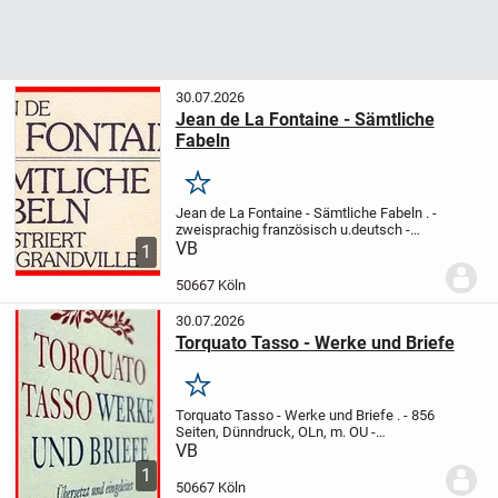
30.07.2026
Jean de La Fontaine - Sämtliche
Fabeln
Merken
Jean de La Fontaine - Sämtliche Fabeln
.
-
zweisprachig französisch u.deutsch
-
Grandville (Illustrator)
VB
- 1132 Seiten.
1
Dünndruck, OLn, m. OU
- Winkler Verlag,
.
"Jean de La Fontaine (* 8. Juli...
50667 Köln
30.07.2026
Torquato Tasso - Werke und Briefe
Merken
Torquato Tasso - Werke und Briefe
.
- 856
Seiten, Dünndruck, OLn, m. OU
-
Übertragen u. hrsg. v. Emil Staiger
-
VB
Winkler Verlag,, 1978
.
"Torquato Tasso (*
1
11. März 1544 in Sorrent; † 25. April...
50667 Köln