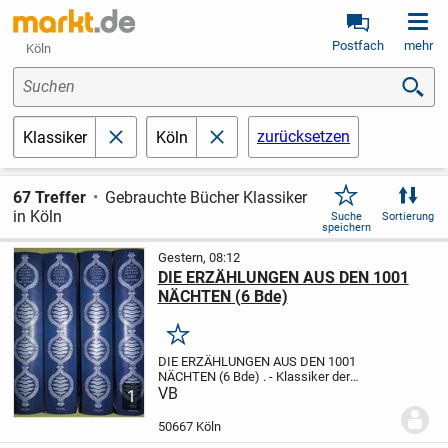
Postfach
mehr
Köln
Suchen
zurücksetzen
Klassiker
Köln
schließen
schließen
67 Treffer
Gebrauchte Bücher Klassiker
in Köln
Suche
Sortierung
speichern
Gestern, 08:12
DIE ERZÄHLUNGEN AUS DEN 1001
NÄCHTEN (6 Bde)
Merken
DIE ERZÄHLUNGEN AUS DEN 1001
NÄCHTEN (6 Bde)
.
- Klassiker der
Weltliteratur
VB
- Vollständige deutsche
1
Ausgabe
- zum ersten Mal nach dem
arabischen Urtext der
Calcuttaer
50667 Köln
Ausgabe aus dem Jahre...