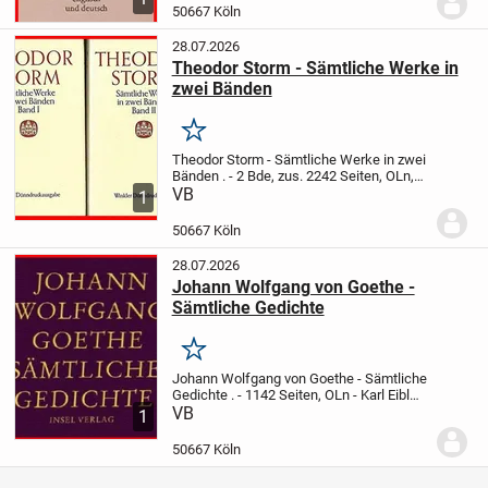
als der größte Dichter und
Schriftsteller...
50667 Köln
28.07.2026
Theodor Storm - Sämtliche Werke in
zwei Bänden
Merken
Theodor Storm - Sämtliche Werke in zwei
Bänden
.
- 2 Bde, zus. 2242 Seiten, OLn,
m. OU
VB
- Winkler Verlag ,7. Aufl., 1982
-
1
Dünndruckausgabe
.
"Hans Theodor
Woldsen Storm (* 14. September 1817
50667 Köln
in...
28.07.2026
Johann Wolfgang von Goethe -
Sämtliche Gedichte
Merken
Johann Wolfgang von Goethe - Sämtliche
Gedichte
.
- 1142 Seiten, OLn
- Karl Eibl
(Nachwort)
VB
- 13.2 x 4.4 x 22.4 cm
- Insel
1
Verlag, 1. Aufl., 2007
.
"Hier sind alle
Gedichte vereint, die in der...
50667 Köln