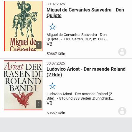
30.07.2026
Miguel de Cervantes Saavedra - Don
Quijote
Merken
Miguel de Cervantes Saavedra - Don
Quijote
.
- 1160 Seiten, OLn, m. OU
-
Ludwig Braunfels (Übers.)
VB
- Fritz Martini
1
(Nachwort)
- Winkler Verlag,1956
-
Beispiel - Bild
.
"Don Quichotte ist ein...
50667 Köln
30.07.2026
Ludovico Ariost - Der rasende Roland
(2 Bde)
Merken
Ludovico Ariost - Der rasende Roland (2
Bde)
.
- 816 und 838 Seiten ,Dünndruck,
OLn, m, OU, in OSchuber
VB
- Johann
1
Diederich Gries (Übers,)
- Zeittafel sowie
Erläuterungen und einem Nachwort von...
50667 Köln