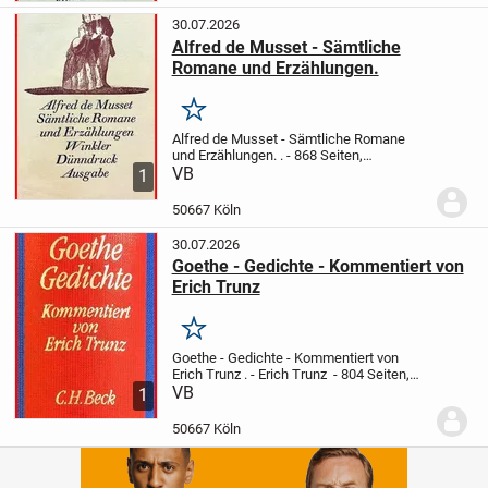
30.07.2026
Alfred de Musset - Sämtliche
Romane und Erzählungen.
Merken
Alfred de Musset - Sämtliche Romane
und Erzählungen.
.
- 868 Seiten,
Dünndruck, OLn, m. OU in OSchuber
VB
-
1
Alfred Neumann, Mario Spiro, Liselotte
Ronte (Übers.)
- Anmerkungen, Zeittafel u.
50667 Köln
Nachwort...
30.07.2026
Goethe - Gedichte - Kommentiert von
Erich Trunz
Merken
Goethe - Gedichte - Kommentiert von
Erich Trunz
.
- Erich Trunz
- 804 Seiten,
OLn m. Goldprägedruck u. OU
VB
-
1
Sonderausgabe (39. - 48. Ts.) d.
Hamburger Ausgabe, Bd1
- C. H. Beck
50667 Köln
Verlag, 1993
...