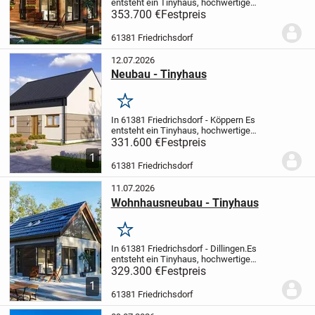
entsteht ein Tinyhaus, hochwertige
Ausstattung, ruhige Wohnlage,
353.700 €
Festpreis
Wohnfläche ab 61 qm, Grundstück ab 140
1
qm, Kaufpreis 353.700
61381 Friedrichsdorf
Euro
015205157259
12.07.2026
Neubau - Tinyhaus
Merken
In 61381 Friedrichsdorf - Köppern
Es
entsteht ein Tinyhaus, hochwertige
Ausstattung, ruhige Wohnlage,
331.600 €
Festpreis
Wohnfläche ab 61 qm, Grundstück ab 180
1
qm, Kaufpreis ab 331.600
61381 Friedrichsdorf
Euro
015205157259
11.07.2026
Wohnhausneubau - Tinyhaus
Merken
In 61381 Friedrichsdorf - Dillingen.
Es
entsteht ein Tinyhaus, hochwertige
Ausstattung, ruhige Wohnlage,
329.300 €
Festpreis
Grundstück ab 120 qm, Wohnfläche ab 61
1
qm, Kaufpreis ab 329.300
61381 Friedrichsdorf
EURO
015205157259