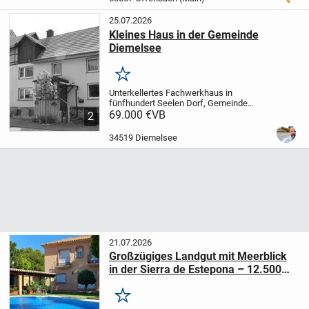
25.07.2026
Kleines Haus in der Gemeinde
Diemelsee
Merken
Unterkellertes Fachwerkhaus in
fünfhundert Seelen Dorf, Gemeinde
Diemelsee.
69.000 €
VB
110 qm Wohnfläche, Keller,
2
Werkstatt, Dachboden
Alle Details auf
https://goebel-projekte.de/hausverkauf.
34519 Diemelsee
Bitte nutzen Sie...
21.07.2026
Großzügiges Landgut mit Meerblick
in der Sierra de Estepona – 12.500
m²
Merken