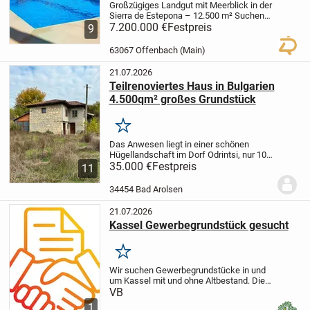
Großzügiges Landgut mit Meerblick in der
Sierra de Estepona – 12.500 m²
Suchen
Sie ein einzigartiges Anwesen mit
7.200.000 €
Festpreis
9
Charakter, absoluter Privatsphäre und
enormem Potenzial in einer der
63067 Offenbach (Main)
exklusivsten...
21.07.2026
Teilrenoviertes Haus in Bulgarien
4.500qm² großes Grundstück
Merken
Das Anwesen liegt in einer schönen
Hügellandschaft im Dorf Odrintsi, nur 10
Minuten von Dobritsch entfernt.
35.000 €
Festpreis
In der
11
Umgebung gibt es zahlreiche Angelsees.
Der nächste ist weniger als 1 km vom
34454 Bad Arolsen
Haus...
21.07.2026
Kassel Gewerbegrundstück gesucht
Merken
Wir suchen Gewerbegrundstücke in und
um Kassel mit und ohne Altbestand.
Die
Grundstücksfläche sollte mindestens
VB
4.000 qm betragen, maximal 12.000 qm.
1