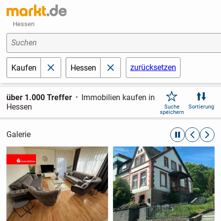
Hessen
Suchen
zurücksetzen
Kaufen
Hessen
schließen
schließen
über 1.000 Treffer
Immobilien kaufen in
Hessen
Suche
Sortierung
speichern
Galerie
automatische R
zurückblät
weite