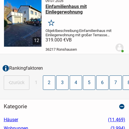
09.07.2026
Einfamilienhaus mit
Einliegerwohnung
Merken
Objektbeschreibung:
Einfamilienhaus mit
Einliegerwohnung mit großer Terrasse
und Garten in Südlage.
319.000 €
VB
Im Zentrum von
12
Ronshausen steht diese Immobilie zum
Verkauf, ideal für Familie mit Kindern
36217 Ronshausen
Benut
und...
Rankingfaktoren
zurück
1
2
3
4
5
6
7
Kategorie
Häuser
(11.469)
Wohnungen
(3.994)