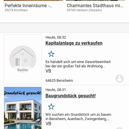
Perfekte Innenräume -
Charmantes Stadthaus mit
Außen nur noch Feinschliff
Garten/ Grünfläche/
35274 Kirchhain
35745 Herborn (Hessen)
wohnlich ausgebautem
Kellergeschoss - 35745
Herborn
Heute, 08:32
Kapitalanlage zu verkaufen
Merken
Es handelt sich um eine Gewerbeeinheit
bei der ein großer Teil als Wohnung
genutzt werden könnte, Innenstadt
VB
Bensheim mit Stellplatz!
Mieteinnahmen
als reine Gewerbeeinheit von fast
64625 Bensheim
26.000,00 Euro im...
Heute, 08:31
Baugrundstück gesucht!
Merken
Wir suchen ein Grundstück um zu bauen
in Bensheim, Auerbach, Zwingenberg,
Alsbach-Hähnlein, Rodau, Fehlheim
VB
Schwanheim!
B-Plan muss Bebauung