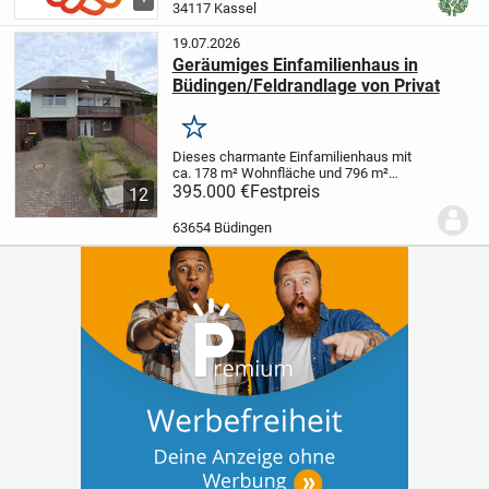
Eine diskrete Abwicklung garantieren wir.
34117 Kassel
19.07.2026
Geräumiges Einfamilienhaus in
Büdingen/Feldrandlage von Privat
Merken
Dieses charmante Einfamilienhaus mit
ca. 178 m² Wohnfläche und 796 m²
Grundstücksfläche wurde 1976
395.000 €
Festpreis
12
erbaut.Die letzte Modernisierung fand
2010 statt, es wurden dreifach verglaste
63654 Büdingen
Fenster eingebaut und...