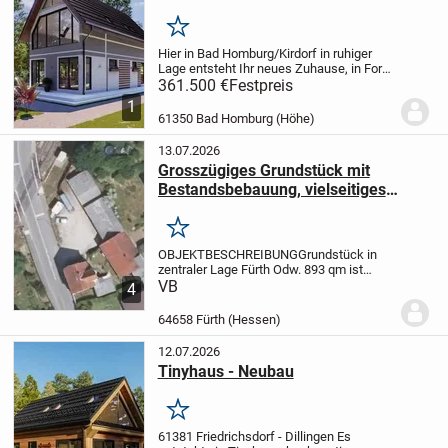
Merken
Hier in Bad Homburg/Kirdorf in ruhiger
Lage entsteht Ihr neues Zuhause, in Form
eines Tinyhauses.
015205157259
361.500 €
Festpreis
1
61350 Bad Homburg (Höhe)
13.07.2026
Grosszügiges Grundstück mit
Bestandsbebauung, vielseitiges
Nutzungspodenzial
Merken
OBJEKTBESCHREIBUNG
Grundstück in
zentraler Lage Fürth Odw. 893 qm ist
aktuell mit Altbestand
VB
4
bebaut.
PROJEKTIERUNGSHIGHLIGHTS &
BEBAUUNGSMÖGLICHKEITEN
- MFH
64658 Fürth (Hessen)
Maximierung der Wohnfläche für den
Miet...
12.07.2026
Tinyhaus - Neubau
Merken
61381 Friedrichsdorf - Dillingen
Es