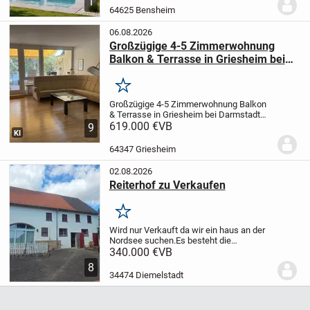
1
zulassen, Grundstücke mit Altbestand nur
64625 Bensheim
bedingt aufgrund...
06.08.2026
Großzügige 4-5 Zimmerwohnung
Balkon & Terrasse in Griesheim bei
Darmstadt von privat zu verkaufen
Merken
Großzügige 4-5 Zimmerwohnung Balkon
& Terrasse in Griesheim bei Darmstadt
von privat zu
619.000 €
VB
9
KI
verkaufen
Objektbeschreibung
Bei dem
angebotenen Objekt handelt es sich um
64347 Griesheim
eine attraktive 4/5-Zimmerwohnung in...
02.08.2026
Reiterhof zu Verkaufen
Merken
Wird nur Verkauft da wir ein haus an der
Nordsee suchen.
Es besteht die
Möglichkeit bis zu 10 Pferde
340.000 €
VB
unterzubringen. Wir haben 3
8
Paddockboxen und der Rest sind
34474 Diemelstadt
innenboxen. Wir haben einen
Waschplatz,...