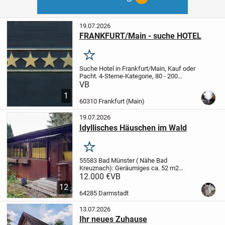
19.07.2026
FRANKFURT/Main - suche HOTEL
Merken
Suche Hotel in Frankfurt/Main, Kauf oder
Pacht. 4-Sterne-Kategorie, 80 - 200
Zimmer, zentrale Lage. Ihr Angebot wird
VB
vertraulich behandelt.
1
60310 Frankfurt (Main)
19.07.2026
Idyllisches Häuschen im Wald
Merken
55583 Bad Münster ( Nähe Bad
Kreuznach): Geräumiges ca. 52 m2
grosses Ferienhaus mit insgesamt 3
12.000 €
VB
Räumen und kleinem Garten auf
12
Pachtland zu verkaufen. Obgleich man zu
64285 Darmstadt
seinem nächsten Nachbarn nicht...
13.07.2026
Ihr neues Zuhause