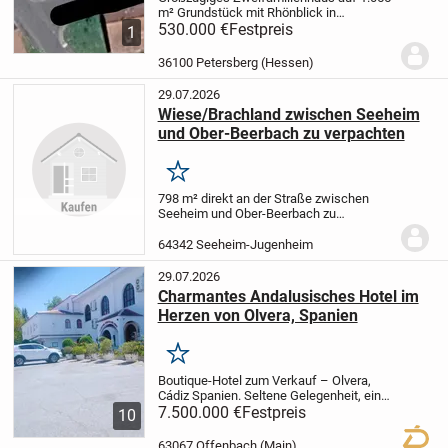
m² Grundstück mit Rhönblick in
Petersberg-Marbach
530.000 €
Festpreis
​Übersicht:
​Objektart:
1
Zweifamilienhaus (zwei abgeschlossene
Wohneinheiten)
​Lage: Petersberg –
36100 Petersberg (Hessen)
Ortsteil...
29.07.2026
Wiese/Brachland zwischen Seeheim
und Ober-Beerbach zu verpachten
Merken
798 m² direkt an der Straße zwischen
Seeheim und Ober-Beerbach zu
verpachten.Flur 19, Flurstück 5/4. Nicht
eingezäunt, kein Wasser- und
64342 Seeheim-Jugenheim
Stromanschluss. Kein Verkauf.
29.07.2026
Charmantes Andalusisches Hotel im
Herzen von Olvera, Spanien
Merken
Boutique-Hotel zum Verkauf – Olvera,
Cádiz Spanien.
Seltene Gelegenheit, ein
voll funktionsfähiges Landhotel in Olvera,
7.500.000 €
Festpreis
10
einem der schönsten „Pueblos Blancos“
Andalusiens, zu erwerben.
Dieses...
63067 Offenbach (Main)