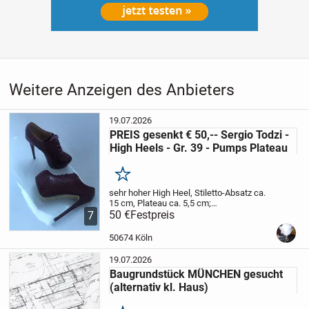
Weitere Anzeigen des Anbieters
19.07.2026
PREIS gesenkt € 50,-- Sergio Todzi -
High Heels - Gr. 39 - Pumps Plateau
Merken
sehr hoher High Heel, Stiletto-Absatz ca.
15 cm, Plateau ca. 5,5 cm;
Schlangen-/Reptiloptik; braun/leicht
50 €
Festpreis
7
violett; neuer Zustand (wurden für einen
Dekozweck einmal verwendet).
Hier wird
50674 Köln
ein...
19.07.2026
Baugrundstück MÜNCHEN gesucht
(alternativ kl. Haus)