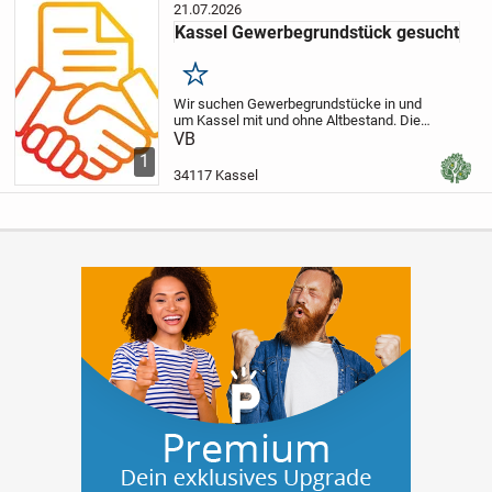
21.07.2026
Kassel Gewerbegrundstück gesucht
Merken
Wir suchen Gewerbegrundstücke in und
um Kassel mit und ohne Altbestand.
Die
Grundstücksfläche sollte mindestens
VB
4.000 qm betragen, maximal 12.000 qm.
1
Eine diskrete Abwicklung garantieren wir.
34117 Kassel