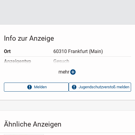
Info zur Anzeige
Ort
60310 Frankfurt (Main)
Anzeigen­typ
Gesuch
Anzeigen­datum
19.07.2026
mehr
Anzeigen­kennung
365cb615
Melden
Jugendschutzverstoß melden
Aufrufe dieser
33
Anzeige
Kategorie
Immobilien
›
Kaufen
›
Gewerbe
Ähnliche Anzeigen