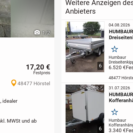
Weitere Anzeigen de
Anbieters
04.08.2026
HUMBAU
1
/
2
Dreiseiten
Merken
Humbaur
Dreiseitenkip
17,20 €
6
Gesamtgewic
6.520 €
Fes
Tandem geb
Festpreis
2130kg Nutz
48477 Hörste
3140x1750
48477 Hörstel
Kasteninne
31.07.2026
und Handpu
HUMBAU
Zurrbügel im
Kofferanh
versenkt
-Bod
 idealer
verzinktem S
Bohlens...
Merken
Humbaur
nkl. MWSt und ab
Kofferanhäng
6
Gesamtgewic
3.340 €
Fes