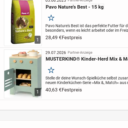
05.06.2025
Partner-Anzeige
Pavo Nature's Best - 15 kg
Merken
Pavo Nature's Best ist das perfekte Futter für 
besonders, wenn es leicht arbeitet oder im Frei
eingesetzt wird. Dieses strukturreiche Müsli re
28,49 €
Festpreis
1
29.07.2026
Partner-Anzeige
MUSTERKIND® Kinder-Herd Mix & Mat
Merken
Stelle dir deine Wunsch-Spielküche selbst zus
neuen Kinderküchen-Serie »Mix &, Match« aus
ist dies nun endlich möglich. Der Spielherd ist e
40,63 €
Festpreis
1
Traumküche...