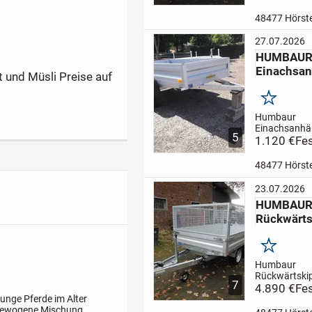
gebremst
-89
Nutzlast
-
48477 Hörste
Kofferinnen
2,51x1,32x1
27.07.2026
Innenleuchte
HUMBAU
Zurrösen
-Ein
Einachsan
Schwenktür 
 und Müsli Preise auf
Aufpreis auc
Überfahrwand
Merken
Humbaur
Einachsanhä
5
Gesamtgewic
1.120 €
Fes
ungebremst
Nutzlast
-
48477 Hörste
2050x1100
Kasteninne
23.07.2026
Bodenplatte
HUMBAU
stark
-4 Zurrb
Rückwärts
Bordwände in
AUFPREIS (a
Stützrad...
Merken
Humbaur
Rückwärtskip
7
Gesamtgewic
4.890 €
Fes
Tandem geb
junge Pferde im Alter
2160kg Nutz
usgewogene Mischung