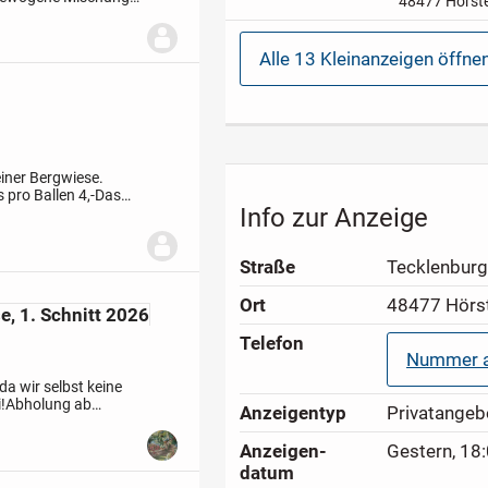
48477 Hörste
2680x1500
 für eine
Kasteninne
verzinkter 
Alle 13 Kleinanzeigen öffne
Stahlbrücke
Zurrbügel in 
Nutaussenr
versenkt
-E- u
einer Bergwiese.
pro Ballen 4,-
Das
Info zur Anzeige
eune gelagert. Maße
Straße
Tecklenburge
Ort
48477 Hörs
e, 1. Schnitt 2026
Telefon
Nummer a
a wir selbst keine
!
Abholung ab
Anzeigen­typ
Privatangeb
Anzeigen­
Gestern, 18
datum