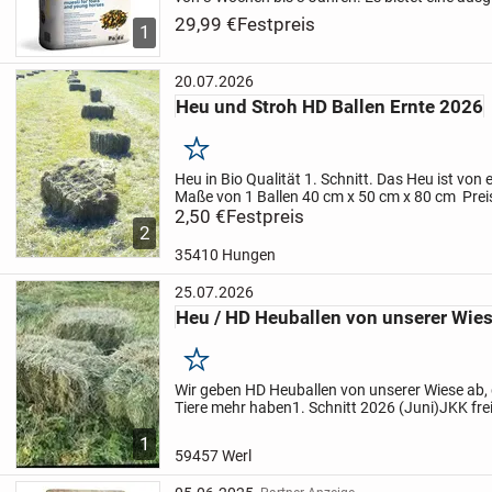
aus Fetten, gepufftem Getreide und Fasern, die
29,99 €
Festpreis
1
gleichmäßige...
20.07.2026
Heu und Stroh HD Ballen Ernte 2026
Merken
Heu in Bio Qualität 1. Schnitt. Das Heu ist von 
Maße von 1 Ballen 40 cm x 50 cm x 80 cm Preis 
Stroh ist Gerstenstroh. Beides wird in der Sch
2,50 €
Festpreis
2
von...
35410 Hungen
25.07.2026
Heu / HD Heuballen von unserer Wies
Merken
Wir geben HD Heuballen von unserer Wiese ab, d
Tiere mehr haben
1. Schnitt 2026 (Juni)
JKK frei
Hof
Preis pro Ballen: 4 Euro
1
59457 Werl