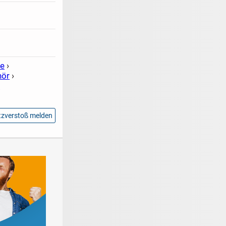
de
›
hör
›
r
zverstoß melden