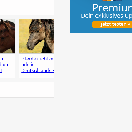
n -
Pferdezuchtverbä
Pferdefotos für
Haust
nd um
nde in
den Verkauf:
und T
t
Deutschlands - A
Tipps für
A-Z i
bis Z
Kleinanzeigen