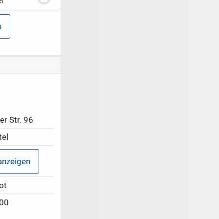
l
x300mm
nmass
-
3mm
n
nboden
-6
V-
ahmen
nd...
r Str. 96
tel
nzeigen
ot
:00