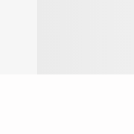
Login
ok