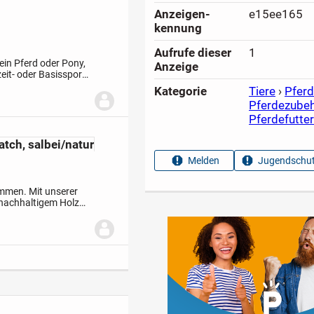
Anzeigen­
e15ee165
kennung
Aufrufe dieser
1
dein Pferd oder Pony,
Anzeige
zeit- oder Basissport
gt zum...
Kategorie
Tiere
›
Pfer
Pferdezube
Pferdefutte
ch, salbei/natur
Melden
Jugendschut
ammen. Mit unserer
 nachhaltigem Holz
in Bauteil zur