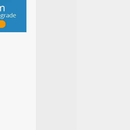
ierrassen
ierarten von
m Überblick