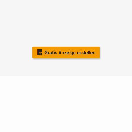
Gratis Anzeige erstellen
Nutzungsbedingungen
Datenschutz
Barrierefreiheit
Impressum
Kontakt
Hilfe
Sicherheit
Jugendschutz
Login
Konto löschen
Premium buchen
Abo kündigen
Ratgeber
Regionen
Newsletter
Über uns
Jobs
Werbung
Facebook
Widget erstellen