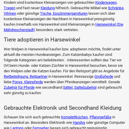
Kindern sind kostenlose Kleinanzeigen von gebrauchten
Kinderwagen,
Tragen
und fast neuer
Kleidung
hilfreich. Gebrauchte Möbel wie
Schränke,
Vitrinen
oder günstige
Tische, Esszimmergarnituren
lassen sich über
kostenlose Kleinanzeigen der Nachbarn in Harsewinkel preisgünstig
kaufen.Innerhalb von Harsewinkel sind Kleinanzeigen in
Harsewinkel (Die
Mähdrescherstadt)
besonders stark vertreten.
Tiere adoptieren in Harsewinkel
Wer Welpen in Harsewinkel kaufen bzw. adoptieren möchte, findet unter
aktuell die meisten Hundeanzeigen. Zum Katzenbabys kaufen sind
folgende Kategorien am beliebtesten: . Interessenten sollten das Tier vor
Ort beim Hunde- oder Katzen-Züchter in Harsewinkel besuchen, bevor sie
den Welpen oder die Katzen kaufen. Für den Reitsport gibt es Angebote für
Reitbeteiligung, Reitpartner
in Harsewinkel. Reinrassige
Großpferde
und
liebe
Ponys, Kleinpferde
werden über Pferdeanzeigen vermittelt. Gerade
Zubehör für Pferde
wie secondhand
Sättel, Sattelzubehör
sind gebraucht
sehr günstig zu kaufen.
Gebrauchte Elektronik und Secondhand Kleidung
Schauen Sie sich auch gebrauchte
Komplettküchen
,
Pflanzgefäße
in
Harsewinkel an. Besonders Elektronik wie
Handys
oder günstige Computer
wie
Laptops
oder
Fernseher
lassen sich gebraucht preisgünstig