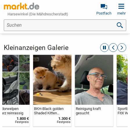
Postfach
mehr
Harsewinkel (Die Mähdrescherstadt)
Suchen
Kleinanzeigen Galerie
automatische R
zurückblät
weite
BKH-Black golden
Reinigung kraft
Sportbegleitung für
Shaded Kitten
gesucht
FitX Wuppertal
,reinrassig/Stammba
Elberfeld gesucht
1.300 €
um
Festpreis