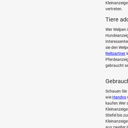
Kleinanzeige
vertreten.
Tiere ad
Wer Welpen i
Hundeanzeig
Interessente
sie den Welp
Reitpartner
i
Pferdeanzeig
gebraucht se
Gebrauch
Schauen Sie
wie
Handys
kaufen.Wer a
Kleinanzeige
Stiefel bis 
Kleinanzeige
aus zweiter