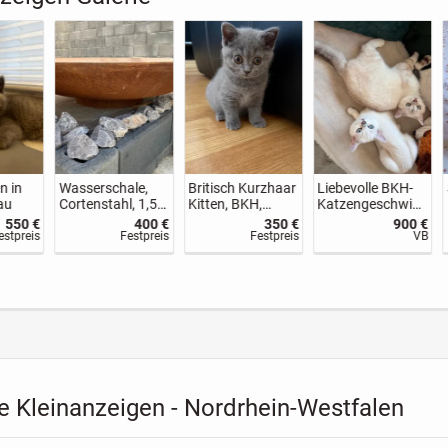
r
Britisch Kurzhaar
Fuxuan
Unsere kleinen
KH
Kitten
Wellnessmassag
Maine-Coon-
e Düsseldorf –
Schätze suchen
500 €
500 €
30 €
750 €
Mit neuer Kollegin
ihr Zuhause
VB
VB
Festpreis
Festpreis
ab 28.06.
e Kleinanzeigen - Nordrhein-Westfalen