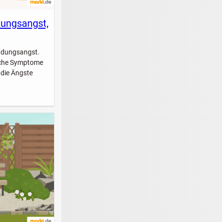
dungsangst,
indungsangst.
elche Symptome
 die Ängste