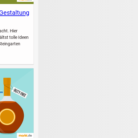
 Gestaltung
acht. Hier
ltst tolle Ideen
Steingarten