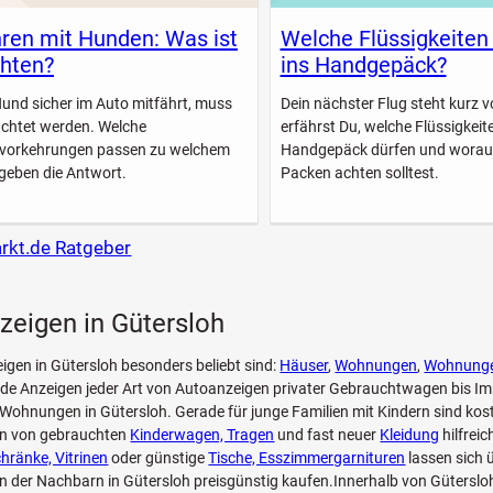
ren mit Hunden: Was ist
Welche Flüssigkeiten
hten?
ins Handgepäck?
Hund sicher im Auto mitfährt, muss
Dein nächster Flug steht kurz vo
achtet werden. Welche
erfährst Du, welche Flüssigkeite
svorkehrungen passen zu welchem
Handgepäck dürfen und worau
geben die Antwort.
Packen achten solltest.
arkt.de Ratgeber
zeigen in Gütersloh
eigen in Gütersloh besonders beliebt sind:
Häuser
,
Wohnungen
,
Wohnung
.de Anzeigen jeder Art von Autoanzeigen privater Gebrauchtwagen bis I
 Wohnungen in Gütersloh. Gerade für junge Familien mit Kindern sind kos
en von gebrauchten
Kinderwagen, Tragen
und fast neuer
Kleidung
hilfrei
hränke, Vitrinen
oder günstige
Tische, Esszimmergarnituren
lassen sich 
n der Nachbarn in Gütersloh preisgünstig kaufen.Innerhalb von Güterslo