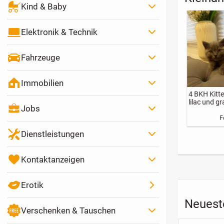
Kind & Baby
Elektronik & Technik
Fahrzeuge
Immobilien
sserschale,
Britisch Kurzhaar
Liebevolle BKH-
Sehr schöne
rtenstahl, 1,5
Kitten, BKH,
Katzengeschwist
Randol / B
Jobs
 Durchmesser
Kätzchen,
er abzugeben 🐾
Kater
400 €
350 €
900 €
Katzen, Blau,
Festpreis
Festpreis
VB
Blue, Grau, Gray
Dienstleistungen
Kontaktanzeigen
Erotik
Neuest
Verschenken & Tauschen