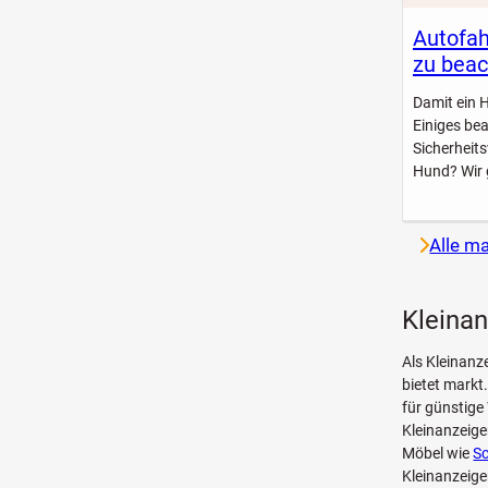
Autofah
zu beac
Damit ein 
Einiges be
Sicherheit
Hund? Wir 
Alle m
Kleinan
Als Kleinanz
bietet markt
für günstige
Kleinanzeig
Möbel wie
Sc
Kleinanzeige