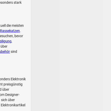
sonders stark
uell die meisten
:
Rassekatzen
.
besuchen, bevor
eiligung,
 über
zubehör
sind
onders Elektronik
ht preisgünstig
d über
vom Designer-
 sich über
Elektronikartikel