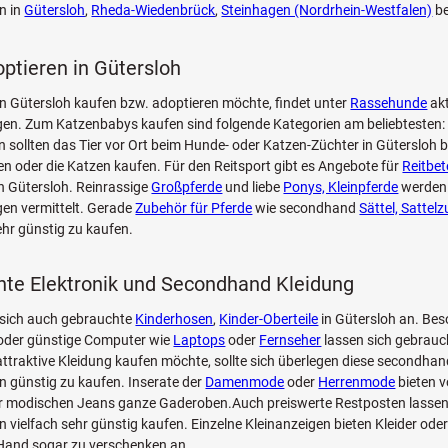
n in
Gütersloh
,
Rheda-Wiedenbrück
,
Steinhagen (Nordrhein-Westfalen)
be
optieren in Gütersloh
n Gütersloh kaufen bzw. adoptieren möchte, findet unter
Rassehunde
akt
en. Zum Katzenbabys kaufen sind folgende Kategorien am beliebtesten
n sollten das Tier vor Ort beim Hunde- oder Katzen-Züchter in Gütersloh 
en oder die Katzen kaufen. Für den Reitsport gibt es Angebote für
Reitbet
n Gütersloh. Reinrassige
Großpferde
und liebe
Ponys, Kleinpferde
werden
en vermittelt. Gerade
Zubehör für Pferde
wie secondhand
Sättel, Sattel
hr günstig zu kaufen.
te Elektronik und Secondhand Kleidung
 sich auch gebrauchte
Kinderhosen
,
Kinder-Oberteile
in Gütersloh an. Bes
oder günstige Computer wie
Laptops
oder
Fernseher
lassen sich gebrauc
ttraktive Kleidung kaufen möchte, sollte sich überlegen diese secondhan
n günstig zu kaufen. Inserate der
Damenmode
oder
Herrenmode
bieten 
zur modischen Jeans ganze Gaderoben.Auch preiswerte Restposten lassen
n vielfach sehr günstig kaufen. Einzelne Kleinanzeigen bieten Kleider oder 
 Hand sogar zu verschenken an.