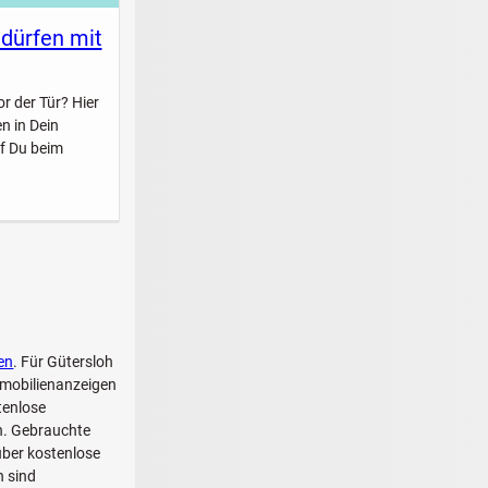
 dürfen mit
r der Tür? Hier
n in Dein
f Du beim
en
. Für Gütersloh
mmobilienanzeigen
tenlose
ch. Gebrauchte
über kostenlose
h sind