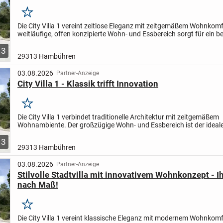
Merken
Die City Villa 1 vereint zeitlose Eleganz mit zeitgemäßem Wohnkomf
weitläufige, offen konzipierte Wohn- und Essbereich sorgt für ein b
Ambiente - perfekt für gesellige Stunden mit...
3
29313 Hambühren
03.08.2026
Partner-Anzeige
City Villa 1 - Klassik trifft Innovation
Merken
Die City Villa 1 verbindet traditionelle Architektur mit zeitgemäßem
Wohnambiente. Der großzügige Wohn- und Essbereich ist der ideale
entspannte Abende mit der Familie oder gesellige Stunden...
3
29313 Hambühren
03.08.2026
Partner-Anzeige
Stilvolle Stadtvilla mit innovativem Wohnkonzept - I
nach Maß!
Merken
Die City Villa 1 vereint klassische Eleganz mit modernem Wohnkomf