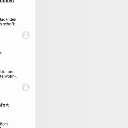
lfühlen
inladenden
h schafft
n
ektur und
ete Wohn-
mfort
mäßem