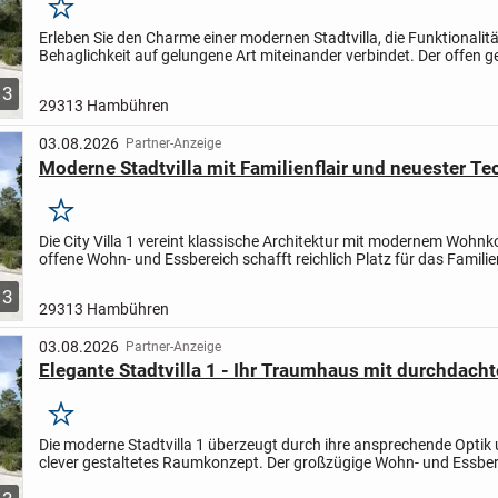
Merken
Erleben Sie den Charme einer modernen Stadtvilla, die Funktionalit
Behaglichkeit auf gelungene Art miteinander verbindet. Der offen g
Wohn- und Essbereich bietet ideale Voraussetzungen...
3
29313 Hambühren
03.08.2026
Partner-Anzeige
Moderne Stadtvilla mit Familienflair und neuester Te
Merken
Die City Villa 1 vereint klassische Architektur mit modernem Wohnk
offene Wohn- und Essbereich schafft reichlich Platz für das Famili
gesellige Treffen mit Freunden. Im oberen...
3
29313 Hambühren
03.08.2026
Partner-Anzeige
Elegante Stadtvilla 1 - Ihr Traumhaus mit durchdac
Merken
Die moderne Stadtvilla 1 überzeugt durch ihre ansprechende Optik 
clever gestaltetes Raumkonzept. Der großzügige Wohn- und Essbere
Ihnen viel Platz für gesellige Momente mit Familie...