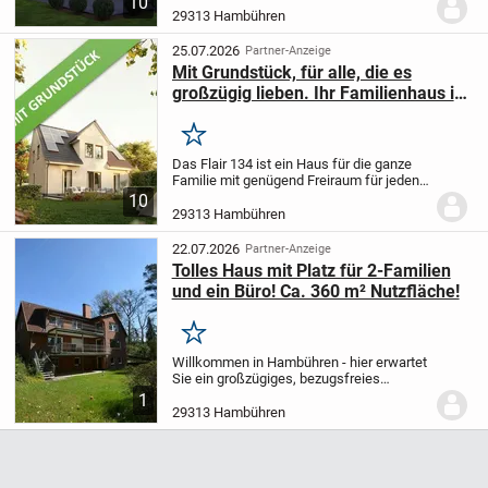
10
Wohnkultur und bietet Ihnen auf 181,79
29313 Hambühren
m² und 5,0 stilvoll konzipierten Zimmern
ein Refugium...
25.07.2026
Partner-Anzeige
Mit Grundstück, für alle, die es
großzügig lieben. Ihr Familienhaus in
Hambühren.
Merken
Das Flair 134 ist ein Haus für die ganze
Familie mit genügend Freiraum für jeden.
Die offen gestaltete Diele führt Sie direkt
10
ins großzügig angelegte,
29313 Hambühren
sonnendurchflutete Wohnzimmer mit
gemütlicher...
22.07.2026
Partner-Anzeige
Tolles Haus mit Platz für 2-Familien
und ein Büro! Ca. 360 m² Nutzfläche!
Merken
Willkommen in Hambühren - hier erwartet
Sie ein großzügiges, bezugsfreies
Zweifamilienhaus mit viel Platz für zwei
1
Generationen, Homeoffice, Hobby und
29313 Hambühren
Gäste. Das sehr gepflegte Haus wurde
1984 erbaut...