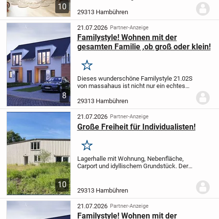
einem variablen Grundriss. Das
10
Wohnzimmer schenkt genügend Raum
29313 Hambühren
zur Erholung, die sich anfügende Essecke
wird schnell zum...
21.07.2026
Partner-Anzeige
Familystyle! Wohnen mit der
gesamten Familie ,ob groß oder klein!
Merken
Dieses wunderschöne Familystyle 21.02S
von massahaus ist nicht nur ein echtes
Energiesparwunder. Es bietet mit seinen
8
luftigen 218 m² jeglichen Wohnkomfort
29313 Hambühren
für Sie und Ihre Familie.
Durch die...
21.07.2026
Partner-Anzeige
Große Freiheit für Individualisten!
Merken
Lagerhalle mit Wohnung, Nebenfläche,
Carport und idyllischem Grundstück. Der
ehemalige B-Plan wurde durch die
Gemeinde aufgehoben. Gewerbliche
10
Nutzungen müssten per Bauvoranfrage
29313 Hambühren
abgesichert werden...
21.07.2026
Partner-Anzeige
Familystyle! Wohnen mit der