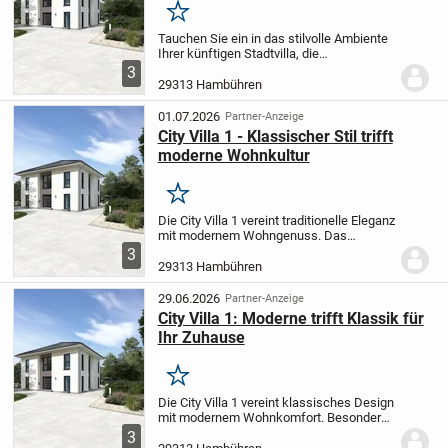
Merken
Tauchen Sie ein in das stilvolle Ambiente
Ihrer künftigen Stadtvilla, die
Funktionalität und Wohlfühlatmosphäre
3
auf harmonische Weise vereint. Der
29313 Hambühren
großzügige, offen gehaltene Wohn- und
Essbereich...
01.07.2026
Partner-Anzeige
City Villa 1 - Klassischer Stil trifft
moderne Wohnkultur
Merken
Die City Villa 1 vereint traditionelle Eleganz
mit modernem Wohngenuss. Das
großzügige Wohn- und Esszimmer bietet
3
Ihrer Familie viel Freiraum zum
29313 Hambühren
Entspannen oder für gesellige Abende mit
Freunden. Im...
29.06.2026
Partner-Anzeige
City Villa 1: Moderne trifft Klassik für
Ihr Zuhause
Merken
Die City Villa 1 vereint klassisches Design
mit modernem Wohnkomfort. Besonders
der weitläufige und helle Wohn- und
3
Essbereich bietet viel Raum für