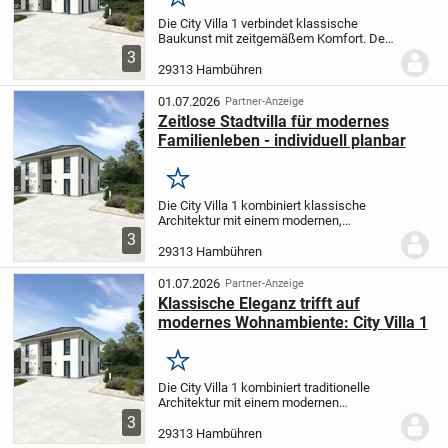
Merken
Die City Villa 1 verbindet klassische
Baukunst mit zeitgemäßem Komfort. Der
großzügige Wohn- und Essbereich bietet
3
ausreichend Raum für das tägliche
29313 Hambühren
Miteinander mit der Familie und gesellige
Stunden...
01.07.2026
Partner-Anzeige
Zeitlose Stadtvilla für modernes
Familienleben - individuell planbar
Merken
Die City Villa 1 kombiniert klassische
Architektur mit einem modernen,
behaglichen Ambiente. Der weitläufige,
3
offene Wohn- und Essbereich sorgt für
29313 Hambühren
gemütliche Familienzeiten und lädt auch
zu...
01.07.2026
Partner-Anzeige
Klassische Eleganz trifft auf
modernes Wohnambiente: City Villa 1
Merken
Die City Villa 1 kombiniert traditionelle
Architektur mit einem modernen
Wohnkonzept. Ihr großzügig
3
geschnittener Wohn- und Essbereich
29313 Hambühren
bietet viel Raum für das Familienleben