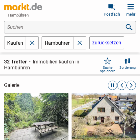
Postfach
mehr
Hambühren
Suchen
zurücksetzen
Kaufen
Hambühren
schließen
schließen
32 Treffer
Immobilien kaufen in
Hambühren
Suche
Sortierung
speichern
Galerie
automatische R
zurückblät
weite