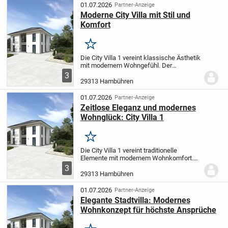
Stunden...
01.07.2026
Partner-Anzeige
Moderne City Villa mit Stil und
Komfort
Merken
Die City Villa 1 vereint klassische Ästhetik
mit modernem Wohngefühl. Der
großzügig gestaltete Wohn- und
3
Essbereich bietet Ihnen reichlich Platz,
29313 Hambühren
um entspannte Momente mit Ihren
Liebsten zu genießen....
01.07.2026
Partner-Anzeige
Zeitlose Eleganz und modernes
Wohnglück: City Villa 1
Merken
Die City Villa 1 vereint traditionelle
Elemente mit modernem Wohnkomfort.
Der großzügige Wohn- und Essbereich
3
bietet eine einladende Atmosphäre für
29313 Hambühren
gemeinsame Stunden - sei es im Kreis
der Familie...
01.07.2026
Partner-Anzeige
Elegante Stadtvilla: Modernes
Wohnkonzept für höchste Ansprüche