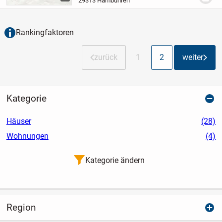
29313 Hambühren
gemeinsame Familienzeit oder gesellige
Abende mit...
Rankingfaktoren
zurück
1
2
weiter
Kategorie
Häuser
(28)
Wohnungen
(4)
Kategorie ändern
Region