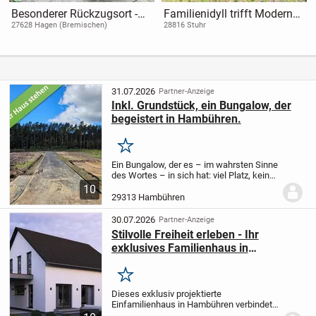
Besonderer Rückzugsort -
Familienidyll trifft Moderne
Entschleunigung mit hoher
– Doppelhaushälfte mit
27628 Hagen (Bremischen)
28816 Stuhr
Aufenthaltsqualität
Mehrgenerationenpotenzial
31.07.2026
Partner-Anzeige
Inkl. Grundstück, ein Bungalow, der
begeistert in Hambühren.
Merken
Ein Bungalow, der es – im wahrsten Sinne
des Wortes – in sich hat: viel Platz, keine
Stufen, zwei Bäder und vieles mehr finden
10
Sie im Bungalow 128. Dank der klugen
29313 Hambühren
Raumaufteilung kann der Bereich...
30.07.2026
Partner-Anzeige
Stilvolle Freiheit erleben - Ihr
exklusives Familienhaus in
Hambühren
Merken
Dieses exklusiv projektierte
Einfamilienhaus in Hambühren verbindet
großzügige Raumaufteilung mit eleganter