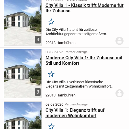
City Villa 1 - Klassik trifft Moderne für
Ihr Zuhause
Merken
Die City Villa 1 steht für zeitlose
Architektur gepaart mit zeitgemäßem
Wohnkomfort. Der weitläufige, offen
3
gehaltene Wohn- und Essbereich
29313 Hambühren
verspricht ein entspanntes Ambiente -
perfekt für gemütliche...
03.08.2026
Partner-Anzeige
Moderne City Villa 1: Ihr Zuhause mit
Stil und Komfort
Merken
Die City Villa 1 verbindet klassische
Eleganz mit zeitgemäßem Wohnkomfort.
Der großzügig geschnittene Wohn- und
3
Essbereich schafft eine einladende
29313 Hambühren
Atmosphäre für entspannte
Familienzeiten und...
03.08.2026
Partner-Anzeige
City Villa 1: Eleganz trifft auf
modernen Wohnkomfort
Merken