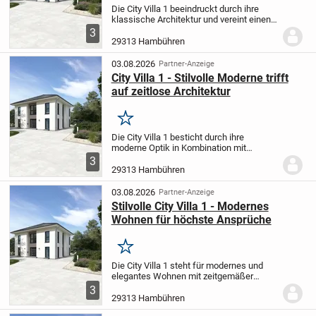
Die City Villa 1 beeindruckt durch ihre
klassische Architektur und vereint einen
eleganten Auftritt mit zeitgemäßem
3
Wohngefühl. Der offene Wohn- und
29313 Hambühren
Essbereich ist ideal für entspannte
Familienzeit...
03.08.2026
Partner-Anzeige
City Villa 1 - Stilvolle Moderne trifft
auf zeitlose Architektur
Merken
Die City Villa 1 besticht durch ihre
moderne Optik in Kombination mit
klassischen Designelementen und bietet
3
ein Wohnerlebnis auf höchstem Niveau.
29313 Hambühren
Lichtdurchflutete, großzügige Bereiche
zum Wohnen und...
03.08.2026
Partner-Anzeige
Stilvolle City Villa 1 - Modernes
Wohnen für höchste Ansprüche
Merken
Die City Villa 1 steht für modernes und
elegantes Wohnen mit zeitgemäßer
Architektur. Im großzügig geschnittenen
3
Wohn- und Essbereich können Sie
29313 Hambühren
gemütliche Abende verbringen und