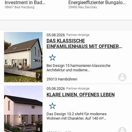
Investment in Bad
Energieeffizienter Bungalow
Harzburg: Vollvermietetes
- 115 m² Lebensqualität
38667 Bad Harzburg
29490 Neu Darchau
Mehrfamilienhaus mit 3
Wohneinheiten
05.08.2026
Partner-Anzeige
DAS KLASSISCHE
EINFAMILIENHAUS MIT OFFENER
BAUWEISE
Merken
Bei Design 15 harmonieren klassische
Architektur und moderne
Innenraumgestaltung auf ideale Weise.
7
Mit 155 m², verteilt auf zwei Etagen, wird
29313 Hambühren
ein gehobener Wohnkomfort geboten. Der
großzügige...
05.08.2026
Partner-Anzeige
KLARE LINIEN, OFFENES LEBEN
Merken
Das Design 10.2 steht für modernes
Wohnen mit Charakter. Auf 140 m²
verbindet sie Design und Alltag auf
harmonische Weise. Der offene Wohn-
4
und Essbereich bildet das Herzstück -