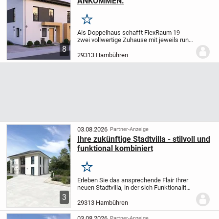
ANKOMMEN.
Merken
Als Doppelhaus schafft FlexRaum 19
zwei vollwertige Zuhause mit jeweils rund
140 m² Wohnfläche in der
8
dargestellten
Satteldachvariante. Jede
29313 Hambühren
Haushälfte bietet drei Schlafzimmer, zwei
Bäder und einen...
03.08.2026
Partner-Anzeige
Ihre zukünftige Stadtvilla - stilvoll und
funktional kombiniert
Merken
Erleben Sie das ansprechende Flair Ihrer
neuen Stadtvilla, in der sich Funktionalität
und Gemütlichkeit perfekt ergänzen. Der
3
offene und großzügig gestaltete Wohn-
29313 Hambühren
Essbereich lädt zu entspannten...
03.08.2026
Partner-Anzeige