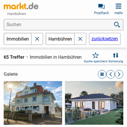
Postfach
mehr
Hambühren
Suchen
zurücksetzen
Immobilien
Hambühren
schließen
schließen
65 Treffer
Immobilien in Hambühren
Suche speichern
Sortierung
Galerie
automatische R
zurückblät
weite