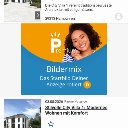
Die City Villa 1 vereint traditionsbewusste
Architektur mit zeitgemäßem
Wohlfühlambiente. Im offenen Wohn- und
3
Essbereich, dem Herzstück des Hauses,
29313 Hambühren
finden Sie reichlich Platz für
Familienabende oder...
03.08.2026
Partner-Anzeige
Stilvolle City Villa 1: Modernes
Wohnen mit Komfort
Merken