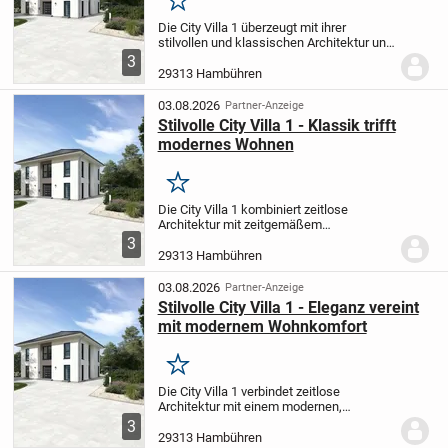
Merken
Die City Villa 1 überzeugt mit ihrer
stilvollen und klassischen Architektur und
erfüllt alle Wünsche einer modernen
3
Familie. Der großzügig gestaltete Wohn-
29313 Hambühren
und Essbereich lädt dazu ein, gemeinsam
mit...
03.08.2026
Partner-Anzeige
Stilvolle City Villa 1 - Klassik trifft
modernes Wohnen
Merken
Die City Villa 1 kombiniert zeitlose
Architektur mit zeitgemäßem
Wohnkomfort. Das weitläufige Wohn- und
3
Esszimmer schafft eine angenehme
29313 Hambühren
Atmosphäre, in der Ihre Familie
entspannen oder gemeinsame...
03.08.2026
Partner-Anzeige
Stilvolle City Villa 1 - Eleganz vereint
mit modernem Wohnkomfort
Merken
Die City Villa 1 verbindet zeitlose
Architektur mit einem modernen,
einladenden Wohngefühl. Der großzügige,
3
offene Wohn- und Essbereich bietet viel
29313 Hambühren