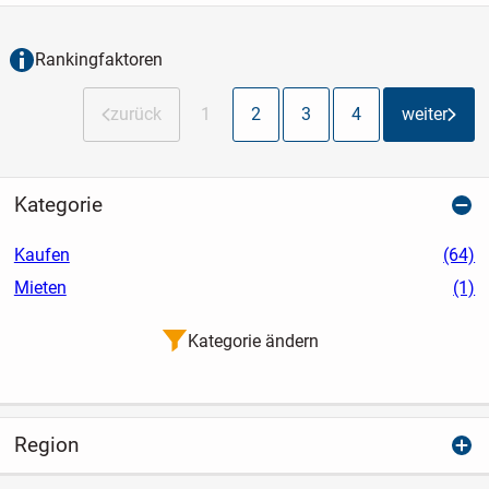
Platz für die Familie und ist perfekt
geeignet für...
Rankingfaktoren
zurück
1
2
3
4
weiter
Kategorie
Kaufen
(64)
Mieten
(1)
Kategorie ändern
Region