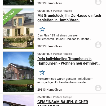
10
wird nach deinen Wünschen und
29313 Hambühren
Vorstellungen projektiert und bietet mit
seinen 145,38 m²...
05.08.2026
Partner-Anzeige
Mit Grundstück, Ihr Zu Hause einfach
genießen in Hambühren.
Merken
Das Flair 125 ist eines unserer
beliebtesten Häuser. Und das zu Recht,
denn es ist ein Haus mit besonderer
10
Ausstrahlung. Eine Ausstrahlung, die sich
29313 Hambühren
schon beim ersten Blick zeigt: das
weitläufige...
05.08.2026
Partner-Anzeige
Dein individuelles Traumhaus in
Hambühren - Wohnen neu definiert
mit LivingHaus
Merken
Kompromisse waren gestern - mit diesem
einzigartigen Einfamilienhaus werden
deine Eigenheimträume wahr. Das Haus
10
wird nach deinen Wünschen und
29313 Hambühren
Vorstellungen projektiert und bietet mit
seinen 145,38 m²...
05.08.2026
Partner-Anzeige
GEMEINSAM BAUEN. SICHER