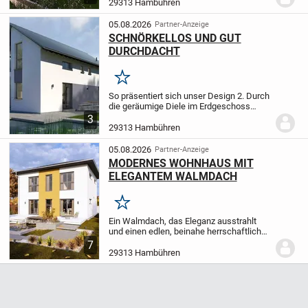
29313 Hambühren
hell, großzügig und...
05.08.2026
Partner-Anzeige
SCHNÖRKELLOS UND GUT
DURCHDACHT
Merken
So präsentiert sich unser Design 2. Durch
die geräumige Diele im Erdgeschoss
gelangen Sie in den kombinierten Koch-
3
Wohn-Ess-Bereich mit Zugang zu einer
29313 Hambühren
überdachten Terrasse. Ein Gäste-WC
sowie ein...
05.08.2026
Partner-Anzeige
MODERNES WOHNHAUS MIT
ELEGANTEM WALMDACH
Merken
Ein Walmdach, das Eleganz ausstrahlt
und einen edlen, beinahe herrschaftlichen
Eindruck vermittelt. Dies gilt auch für
7
unsere Stadtvilla 10 mit Walmdach. Ein
29313 Hambühren
großer Vorteil: Diese Dachform sorgt im...