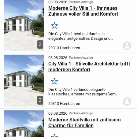
gesellige Stunden mit...
03.08.2026
Partner-Anzeige
Moderne City Villa 1 - Ihr neues
Zuhause voller Stil und Komfort
Merken
Die City Villa 1 besticht durch ein
elegantes, zeitgemäßes Design und
moderne Architektur. Im großzügig
3
gestalteten Wohn- und Essbereich
29313 Hambühren
können Sie entspannte Momente erleben
oder gesellige Abende mit...
03.08.2026
Partner-Anzeige
City Villa 1 - Stilvolle Architektur trifft
modernen Komfort
Merken
Die City Villa 1 verbindet elegante
klassische Elemente mit zeitgemäßem
Wohnen. Im großzügig geschnittenen
3
Wohn- und Essbereich steht Ihnen viel
29313 Hambühren
Raum zur Verfügung, um gemeinsam mit
Familie und...
03.08.2026
Partner-Anzeige
Moderne Stadtvilla mit zeitlosem
Charme für Familien