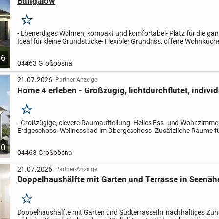
Bungalow
Merken
- Ebenerdiges Wohnen, kompakt und komfortabel
- Platz für die ga
Ideal für kleine Grundstücke
- Flexibler Grundriss, offene Wohnküche,
zum Wohlfühlen
6
04463 Großpösna
21.07.2026
Partner-Anzeige
Home 4 erleben - Großzügig, lichtdurchflutet, individ
Merken
- Großzügige, clevere Raumaufteilung
- Helles Ess- und Wohnzimme
Erdgeschoss
- Wellnessbad im Obergeschoss
- Zusätzliche Räume fü
Arbeit, Hobby
10
04463 Großpösna
21.07.2026
Partner-Anzeige
Doppelhaushälfte mit Garten und Terrasse in Seenäh
Merken
Doppelhaushälfte mit Garten und Südterrasse
Ihr nachhaltiges Zu