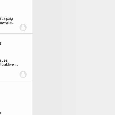
 Leipzig
Bauweise
e
hause
ttraktiven
e