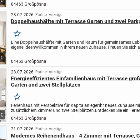
10
Bereiche für gemeinsame Zeit, ruhige Rückzugsorte und...
04463 Großpösna
23.07.2026
Partner-Anzeige
Doppelhaushälfte mit Terrasse Garten und zwei Park
Merken
Eine Doppelhaushälfte mit Garten und Raum für gemeinsames Leb
eigene Ideen
Willkommen in Ihrem neuen Zuhause. Freuen Sie sich a
Bereiche für gemeinsame Zeit, ruhige Rückzugsorte und...
10
04463 Großpösna
23.07.2026
Partner-Anzeige
Energieeffizientes Einfamilienhaus mit Terrasse gro
Garten und zwei Stellplätzen
Merken
Ferienhaus mit Perspektive für Kapitalanleger
Ihr neues Zuhause mi
zusätzlichem Zimmer und zwei Stellplätzen.
Entdecken Sie ein Feri
10
Gästen einen angenehmen Aufenthalt bietet und...
04463 Großpösna
21.07.2026
Partner-Anzeige
Modernes Reihenendhaus - 4 Zimmer mit Terrasse, G