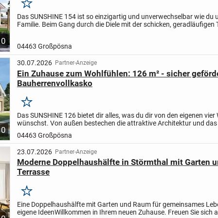
Merken
Das SUNSHINE 154 ist so einzigartig und unverwechselbar wie du 
Familie. Beim Gang durch die Diele mit der schicken, geradläufigen
zieht es deinen Blick direkt hinaus in den Garten....
10
04463 Großpösna
30.07.2026
Partner-Anzeige
Ein Zuhause zum Wohlfühlen: 126 m² - sicher geförd
Bauherrenvollkasko
Merken
Das SUNSHINE 126 bietet dir alles, was du dir von den eigenen vie
wünschst. Von außen bestechen die attraktive Architektur und das
10
Design und im Inneren die clevere und großzügige...
04463 Großpösna
23.07.2026
Partner-Anzeige
Moderne Doppelhaushälfte in Störmthal mit Garten 
Terrasse
Merken
Eine Doppelhaushälfte mit Garten und Raum für gemeinsames Leb
eigene Ideen
Willkommen in Ihrem neuen Zuhause. Freuen Sie sich a