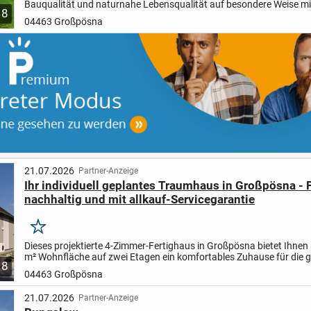
Bauqualität und naturnahe Lebensqualität auf besondere Weise mi
8
verbindet. In einer der begehrtesten Wohnlagen des Leipziger...
04463 Großpösna
21.07.2026
Partner-Anzeige
Ihr individuell geplantes Traumhaus in Großpösna - F
nachhaltig und mit allkauf-Servicegarantie
Merken
Dieses projektierte 4-Zimmer-Fertighaus in Großpösna bietet Ihnen
m² Wohnfläche auf zwei Etagen ein komfortables Zuhause für die 
8
Familie. Auf einem großzügigen Grundstück von 505 m²...
04463 Großpösna
21.07.2026
Partner-Anzeige