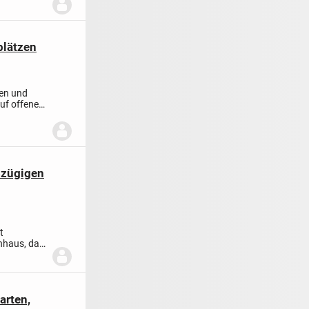
plätzen
en und
uf offene
ßzügigen
t
enhaus, das
arten,