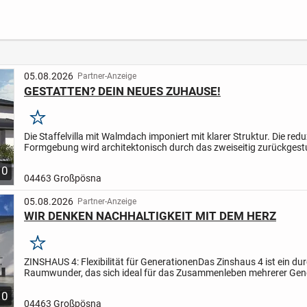
Terrasse, Vollbad,
Gäste-WC, Aufzug,
Tiefgarage u.v.m.
05.08.2026
Partner-Anzeige
GESTATTEN? DEIN NEUES ZUHAUSE!
Merken
Die Staffelvilla mit Walmdach imponiert mit klarer Struktur. Die redu
Formgebung wird architektonisch durch das zweiseitig zurückgest
Obergeschoss und den Terrassenrücksprung im Erdgeschoss...
10
04463 Großpösna
05.08.2026
Partner-Anzeige
WIR DENKEN NACHHALTIGKEIT MIT DEM HERZ
Merken
ZINSHAUS 4: Flexibilität für Generationen
Das Zinshaus 4 ist ein d
Raumwunder, das sich ideal für das Zusammenleben mehrerer Gen
unter einem Dach eignet. Dank der speziellen...
10
04463 Großpösna