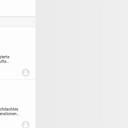
Reudebeul-West
zierte
ufte
urchdachtes
erationen