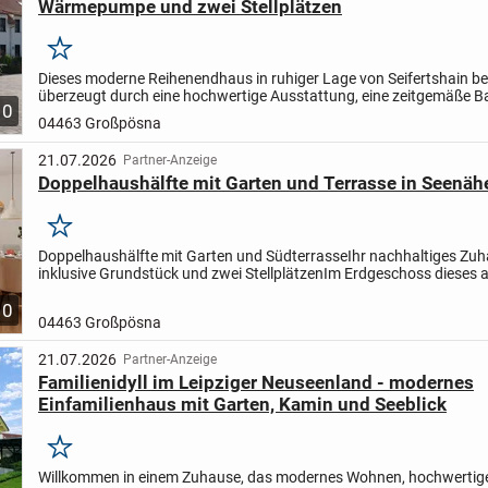
Wärmepumpe und zwei Stellplätzen
Merken
Dieses moderne Reihenendhaus in ruhiger Lage von Seifertshain bei
überzeugt durch eine hochwertige Ausstattung, eine zeitgemäße 
10
und ein durchdachtes Raumkonzept. Das im Jahr 2022...
04463 Großpösna
21.07.2026
Partner-Anzeige
Doppelhaushälfte mit Garten und Terrasse in Seenäh
Merken
Doppelhaushälfte mit Garten und Südterrasse
Ihr nachhaltiges Zu
inklusive Grundstück und zwei Stellplätzen
Im Erdgeschoss dieses a
Doppelhauses erwartet Sie ein sehr heller,...
10
04463 Großpösna
21.07.2026
Partner-Anzeige
Familienidyll im Leipziger Neuseenland - modernes
Einfamilienhaus mit Garten, Kamin und Seeblick
Merken
Willkommen in einem Zuhause, das modernes Wohnen, hochwertig