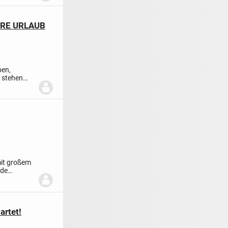
ERE URLAUB
ben,
n stehen
mit großem
nde
rtet!