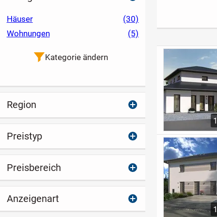
Brand-Erbisdorf
Schleußig mit
praktisch und
Balkon
Häuser
(30)
geräumig
Wohnungen
(5)
Kategorie ändern
Region
Preistyp
Preisbereich
Anzeigenart