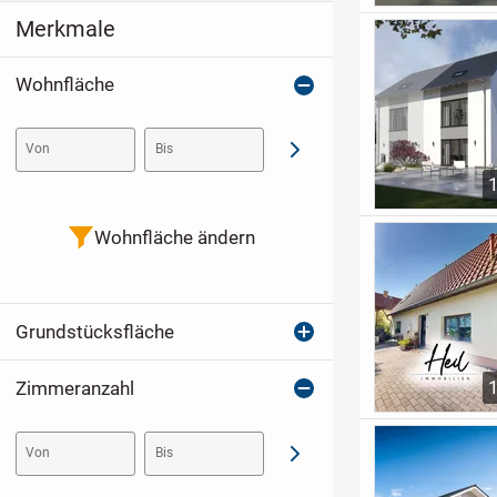
Merkmale
Wohnfläche
Von
Bis
Abschicken
Wohnfläche ändern
Grundstücksfläche
Zimmeranzahl
Von
Bis
Abschicken