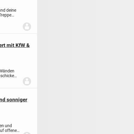
und deine
 Treppe
ert mit KfW &
r Wänden
 schicke
und sonniger
en und
uf offene