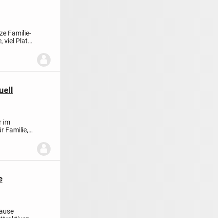
nze Familie
-
 viel Platz
uell
r im
r Familie,
e
hause