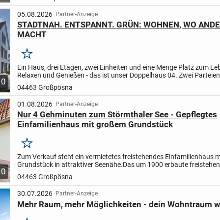
05.08.2026
Partner-Anzeige
STADTNAH. ENTSPANNT. GRÜN: WOHNEN, WO AND
MACHT
Merken
Ein Haus, drei Etagen, zwei Einheiten und eine Menge Platz zum Le
Relaxen und Genießen - das ist unser Doppelhaus 04. Zwei Parteie
10
hier unter dem zeitlos-eleganten Satteldach jeweils circa...
04463 Großpösna
01.08.2026
Partner-Anzeige
Nur 4 Gehminuten zum Störmthaler See - Gepflegtes
Einfamilienhaus mit großem Grundstück
Merken
Zum Verkauf steht ein vermietetes freistehendes Einfamilienhaus 
Grundstück in attraktiver Seenähe.
Das um 1900 erbaute freistehe
10
Einfamilienhaus bietet auf ca. 100 m² Wohnfläche ein...
04463 Großpösna
30.07.2026
Partner-Anzeige
Mehr Raum, mehr Möglichkeiten - dein Wohntraum wa