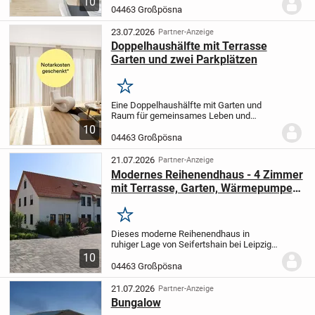
10
Stellplätzen.
Entdecken Sie ein
04463 Großpösna
Ferienhaus, das Gästen einen
angenehmen Aufenthalt bietet und...
23.07.2026
Partner-Anzeige
Doppelhaushälfte mit Terrasse
Garten und zwei Parkplätzen
Merken
Eine Doppelhaushälfte mit Garten und
Raum für gemeinsames Leben und
eigene Ideen
Willkommen in Ihrem neuen
10
Zuhause. Freuen Sie sich auf offene
04463 Großpösna
Bereiche für gemeinsame Zeit, ruhige
Rückzugsorte und...
21.07.2026
Partner-Anzeige
Modernes Reihenendhaus - 4 Zimmer
mit Terrasse, Garten, Wärmepumpe
und zwei Stellplätzen
Merken
Dieses moderne Reihenendhaus in
ruhiger Lage von Seifertshain bei Leipzig
überzeugt durch eine hochwertige
10
Ausstattung, eine zeitgemäße Bauweise
04463 Großpösna
und ein durchdachtes Raumkonzept. Das
im Jahr 2022...
21.07.2026
Partner-Anzeige
Bungalow