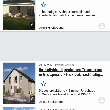
Merken
- Ebenerdiges Wohnen, kompakt und
komfortabel
- Platz für die ganze Familie
-
Ideal für kleine Grundstücke
- Flexibler
Grundriss, offene Wohnküche, viel Platz
6
zum Wohlfühlen
04463 Großpösna
21.07.2026
Partner-Anzeige
Ihr individuell geplantes Traumhaus
in Großpösna - Flexibel, nachhaltig
und mit allkauf-Servicegarantie
Merken
Dieses projektierte 4-Zimmer-Fertighaus
in Großpösna bietet Ihnen mit 136,07 m²
Wohnfläche auf zwei Etagen ein
8
komfortables Zuhause für die ganze
04463 Großpösna
Familie. Auf einem großzügigen
Grundstück von 505 m²...
21.07.2026
Partner-Anzeige