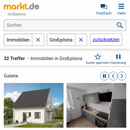
Postfach
mehr
Großpösna
Suchen
zurücksetzen
Immobilien
Großpösna
schließen
schließen
32 Treffer
Immobilien in Großpösna
Suche speichern
Sortierung
Galerie
automatische R
zurückblät
weite