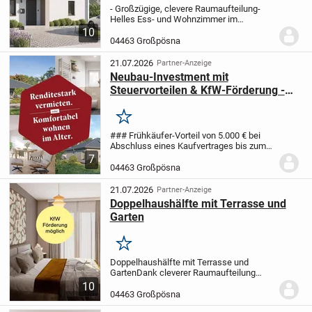
- Großzügige, clevere Raumaufteilung
-
Helles Ess- und Wohnzimmer im
Erdgeschoss
- Wellnessbad im
10
Obergeschoss
- Zusätzliche Räume für
04463 Großpösna
Familie, Arbeit, Hobby
21.07.2026
Partner-Anzeige
Neubau-Investment mit
Steuervorteilen & KfW-Förderung -
Bungalows für Senioren
Merken
### Frühkäufer-Vorteil von 5.000 € bei
Abschluss eines Kaufvertrages bis zum
15. August 2026 ###
Highlights:
- Bis zu
7
75.000 € Steuervorteil in den ersten 4
04463 Großpösna
Jahren dank Sonder-Abschreibung
-...
21.07.2026
Partner-Anzeige
Doppelhaushälfte mit Terrasse und
Garten
Merken
Doppelhaushälfte mit Terrasse und
Garten
Dank cleverer Raumaufteilung
findet in diesem Doppelhaus jedes
10
Familienmitglied einen passenden
04463 Großpösna
Rückzugsort, ganz nach seinen