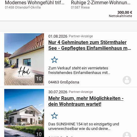
Modernes Wohngefühl trifft
Ruhige 2-Zimmer-Wohnung
auf individuelle Freiheit - Ihr
mit Einbauküche
01458 Ottendorf-Okrilla
01587 Riesa
300,00 €
neues Zuhause mit dem
Nettokaltmiete
Home 1 von allkauf
01.08.2026
Partner-Anzeige
Nur 4 Gehminuten zum Störmthaler
See - Gepflegtes Einfamilienhaus mit
großem Grundstück
Merken
Zum Verkauf steht ein vermietetes
freistehendes Einfamilienhaus mit
großem Grundstück in attraktiver
10
Seenähe.
Das um 1900 erbaute
04463 Großpösna
freistehende Einfamilienhaus bietet auf
ca. 100 m² Wohnfläche ein...
30.07.2026
Partner-Anzeige
Mehr Raum, mehr Möglichkeiten -
dein Wohntraum wartet!
Merken
Das SUNSHINE 154 ist so einzigartig und
unverwechselbar wie du und deine
Familie. Beim Gang durch die Diele mit
10