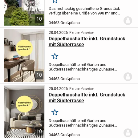
Grundstück in Großpösna
Merken
Das rechteckig geschnittene Grundstück
verfügt über eine Größe von 998 m² und
ist mit einem vollunterkellerten
10
Einfamilienhaus mit 2 Vollgeschossen
04463 Großpösna
und ausbaufähigem Dachgeschoss
bebaut.
Das...
28.04.2026
Partner-Anzeige
Doppelhaushälfte inkl. Grundstück
mit Südterrasse
Merken
Doppelhaushälfte mit Garten und
Südterrasse
Ihr nachhaltiges Zuhause
inklusive Grundstück und zwei
10
Stellplätzen
Im Erdgeschoss dieses
04463 Großpösna
attraktiven Doppelhauses erwartet Sie ein
sehr heller,...
25.04.2026
Partner-Anzeige
Doppelhaushälfte inkl. Grundstück
mit Südterrasse
Merken
Doppelhaushälfte mit Garten und
Südterrasse
Ihr nachhaltiges Zuhause
inklusive Grundstück und zwei
10
Stellplätzen
Im Erdgeschoss dieses
04463 Großpösna