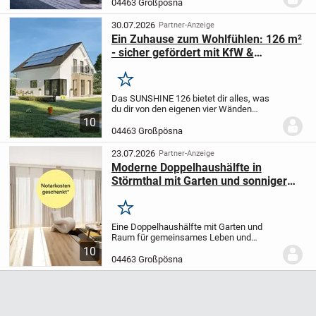
der schicken, geradläufigen Treppe zieht
04463 Großpösna
es deinen Blick direkt hinaus in den
Garten....
30.07.2026
Partner-Anzeige
Ein Zuhause zum Wohlfühlen: 126 m²
- sicher gefördert mit KfW &
Bauherrenvollkasko
Merken
Das SUNSHINE 126 bietet dir alles, was
du dir von den eigenen vier Wänden
wünschst. Von außen bestechen die
10
attraktive Architektur und das schicke
04463 Großpösna
Design und im Inneren die clevere und
großzügige...
23.07.2026
Partner-Anzeige
Moderne Doppelhaushälfte in
Störmthal mit Garten und sonniger
Terrasse
Merken
Eine Doppelhaushälfte mit Garten und
Raum für gemeinsames Leben und
eigene Ideen
Willkommen in Ihrem neuen
10
Zuhause. Freuen Sie sich auf offene
04463 Großpösna
Bereiche für gemeinsame Zeit, ruhige
Rückzugsorte und...