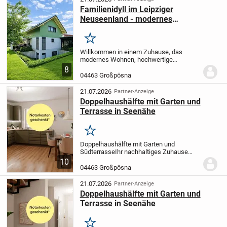
Familienidyll im Leipziger
Neuseenland - modernes
Einfamilienhaus mit Garten, Kamin
und Seeblick
Merken
Willkommen in einem Zuhause, das
modernes Wohnen, hochwertige
Bauqualität und naturnahe Lebensqualität
8
auf besondere Weise miteinander
04463 Großpösna
verbindet. In einer der begehrtesten
Wohnlagen des Leipziger...
21.07.2026
Partner-Anzeige
Doppelhaushälfte mit Garten und
Terrasse in Seenähe
Merken
Doppelhaushälfte mit Garten und
Südterrasse
Ihr nachhaltiges Zuhause
inklusive Grundstück und zwei
10
Stellplätzen
Im Erdgeschoss dieses
04463 Großpösna
attraktiven Doppelhauses erwartet Sie ein
sehr heller,...
21.07.2026
Partner-Anzeige
Doppelhaushälfte mit Garten und
Terrasse in Seenähe
Merken