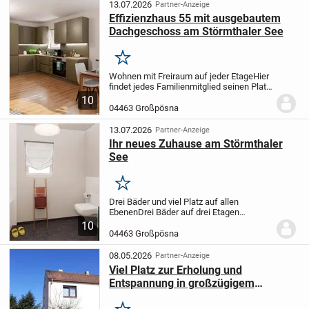
Bedürfnissen.
Herzlich...
13.07.2026
Partner-Anzeige
Effizienzhaus 55 mit ausgebautem
Dachgeschoss am Störmthaler See
Merken
Wohnen mit Freiraum auf jeder Etage
Hier
findet jedes Familienmitglied seinen Platz.
Die klare Struktur der Räume schafft
10
Rückzugsmöglichkeiten und verbindet
04463 Großpösna
zugleich das Familienleben unter einem...
13.07.2026
Partner-Anzeige
Ihr neues Zuhause am Störmthaler
See
Merken
Drei Bäder und viel Platz auf allen
Ebenen
Drei Bäder auf drei Etagen
schaffen besonderen Komfort und geben
10
Ihrem Alltag eine angenehme Struktur. So
04463 Großpösna
starten alle entspannt in den Tag und
genießen am...
08.05.2026
Partner-Anzeige
Viel Platz zur Erholung und
Entspannung in großzügigem
Einfamilienhaus mit gepflegtem