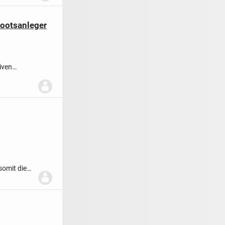
Bootsanleger
iven
somit die