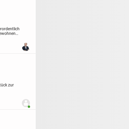
rordentlich
 bewohnen
tück zur
Benutzer ist online