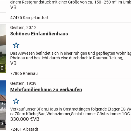
einem Restgrundstück mit einer Größe von ca. 150–250 m² im Umk
km um 47475 Kamp-Lintfort.
VB
Gesucht wird ein...
47475 Kamp-Lintfort
Gestern, 20:12
Schönes Einfamilienhaus
Merken
Das Anwesen befindet sich in einer ruhigen und gepflegten Wohnla
Rheinau und besticht durch eine durchdachte Raumaufteilung,
lichtdurchflutete Zimmer und hochwertige Materialien.
VB
Die Kombinat
10
77866 Rheinau
Gestern, 19:39
Mehrfamilienhaus zu verkaufen
Merken
Verkauf unser 3Fam.Haus in Onstmettingen folgende Etagen
EG W
ca70qm Küche,Bad,Wohnzimmer,Schlafzimmer Gästezimmer.
1OG
Küche,Bad,Schlafzimmer, Esszimmer, Kinderzimmer, Wohnzimmer 
330.000 €
VB
3
große...
72461 Albstadt