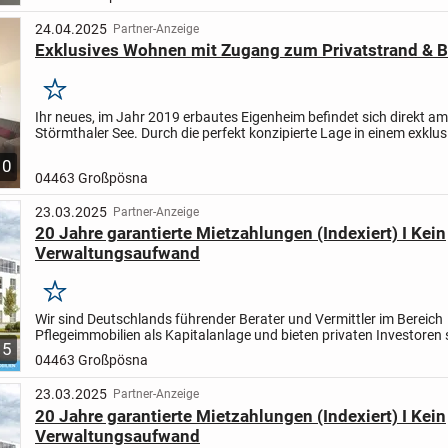
24.04.2025
Partner-Anzeige
Exklusives Wohnen mit Zugang zum Privatstrand & 
Merken
Ihr neues, im Jahr 2019 erbautes Eigenheim befindet sich direkt am
Störmthaler See. Durch die perfekt konzipierte Lage in einem exklus
Wohngebiet haben Sie von dieser traumhaften Immobilie aus...
10
04463 Großpösna
23.03.2025
Partner-Anzeige
20 Jahre garantierte Mietzahlungen (Indexiert) I Kein
Verwaltungsaufwand
Merken
Wir sind Deutschlands führender Berater und Vermittler im Bereich
Pflegeimmobilien als Kapitalanlage und bieten privaten Investoren 
5
sicherste und passivste Anlageform.
Ihre Vorteile auf...
04463 Großpösna
23.03.2025
Partner-Anzeige
20 Jahre garantierte Mietzahlungen (Indexiert) I Kein
Verwaltungsaufwand