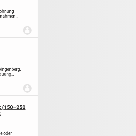
 Wohnung
nnahmen
wingenberg,
bauung
ht (150–250
t
le oder