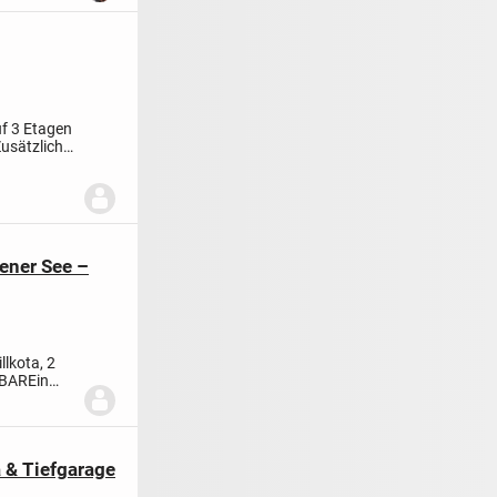
uf 3 Etagen
usätzlich
ener See –
lkota, 2
GBAR
Ein
.
 & Tiefgarage