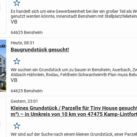
Merken
Es handelt sich um eine Gewerbeeinheit bei der ein großer Teil als
genutzt werden könnte, Innenstadt Bensheim mit Stellplatz!
Mietei
als reine Gewerbeeinheit von fast 26.000,00 Euro im...
VB
64625 Bensheim
Heute, 08:31
Baugrundstück gesucht!
Merken
Wir suchen ein Grundstück um zu bauen in Bensheim, Auerbach, Z
Alsbach-Hähnlein, Rodau, Fehlheim Schwanheim!
B-Plan muss Be
zulassen, Grundstücke mit Altbestand nur bedingt aufgrund...
VB
1
64625 Bensheim
Gestern, 23:01
Kleines Grundstück / Parzelle für Tiny House gesuc
m²) – in Umkreis von 10 km von 47475 Kamp-Lintfor
Merken
Wir sind auf der Suche nach einem kleinen Grundstück, einer Parzel