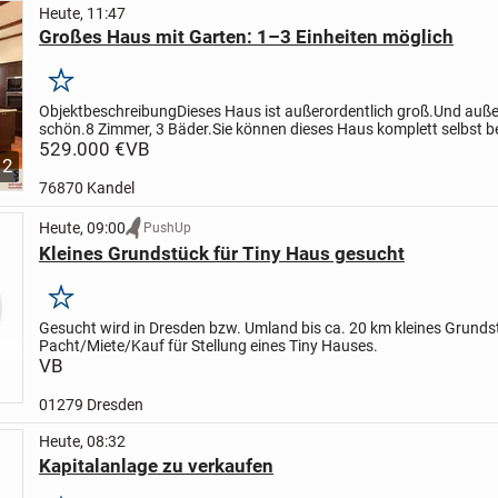
Heute, 11:47
Großes Haus mit Garten: 1–3 Einheiten möglich
Merken
Objektbeschreibung
Dieses Haus ist außerordentlich groß.
Und auße
schön.
8 Zimmer, 3 Bäder.
Sie können dieses Haus komplett selbst
oder ergänzend 1-2 Einheiten darin vermieten,...
529.000 €
VB
12
76870 Kandel
Heute, 09:00
PushUp
Kleines Grundstück für Tiny Haus gesucht
Merken
Gesucht wird in Dresden bzw. Umland bis ca. 20 km kleines Grunds
Pacht/Miete/Kauf für Stellung eines Tiny Hauses.
VB
01279 Dresden
Heute, 08:32
Kapitalanlage zu verkaufen