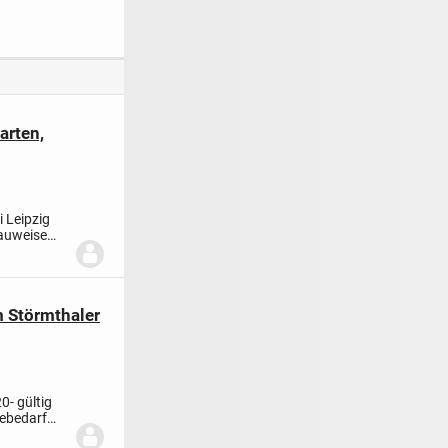
ßzügiger
verkaufen
(Indexiert) I Kein
n I Modern,
Verwaltungsaufwan
rtig & hell!
d
arten,
 Leipzig
Bauweise
 Störmthaler
20
- gültig
iebedarf