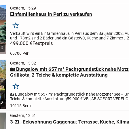
Gestern, 15:29
Einfamilienhaus in Perl zu verkaufen
Merken
Verkauft wird ein Einfamilienhaus in Perl aus dem Baujahr 2002. A
und 178m2 sind 2 Bäder und ein GästeWC, Küche und 7 Zimmer . Z
noch 1 begehbarer Kleiderschrank, 2 Abstellkammern...
499.000 €
Festpreis
10
66706 Perl
Gestern, 13:32
🏡 Bungalow mit 657 m² Pachtgrundstück nahe Motz
Grillkota, 2 Teiche & komplette Ausstattung
Merken
🏡 Bungalow mit 657 m² Pachtgrundstück nahe Motzener See – Gril
Teiche & komplette Ausstattung
59.900 € VB | AB SOFORT VERFÜ
2
besonderer Rückzugsort im Grünen – ankommen, abschalten und..
10115 Berlin
Gestern, 12:51
3-Zi.-Eckwohnung Gaggenau: Terrasse, Küche, Klima