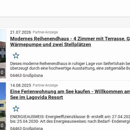
Balkon I
Dachwohnung mit
I Gro
Tageslichtbad I
Altbauflair und
Balko
nsdorf
Keller
modernem Komfort
hochwe
++
21.07.2026
Partner-Anzeige
Modernes Reihenendhaus - 4 Zimmer mit Terrasse, G
Wärmepumpe und zwei Stellplätzen
Merken
Dieses moderne Reihenendhaus in ruhiger Lage von Seifertshain bei
überzeugt durch eine hochwertige Ausstattung, eine zeitgemäße 
10
und ein durchdachtes Raumkonzept. Das im Jahr 2022...
04463 Großpösna
14.08.2025
Partner-Anzeige
Eine Ferienwohnung am See kaufen - Willkommen am
See im Lagovida Resort
Merken
ENERGIEAUSWEIS
- Energieeffizienzklasse: B
- erstellt am: 27.04.20
bis: 25.04.2030
- Art des Energieausweises: nach Bedarf
- Endenerg
10
insgesamt: ca. 62 kWh/(m²a)
- Heizungsart...
04463 Großpösna