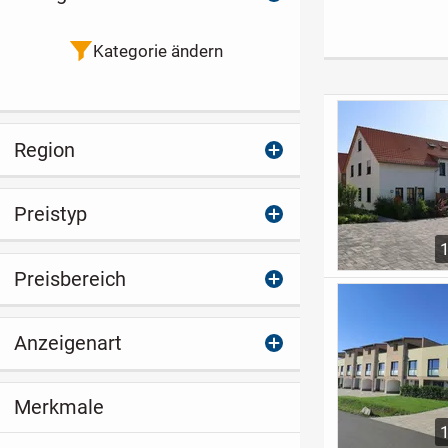
Lage nahe TU-
Campus in
Chemnitz-Ber
Kategorie ändern
Region
Preistyp
Preisbereich
Anzeigenart
Merkmale