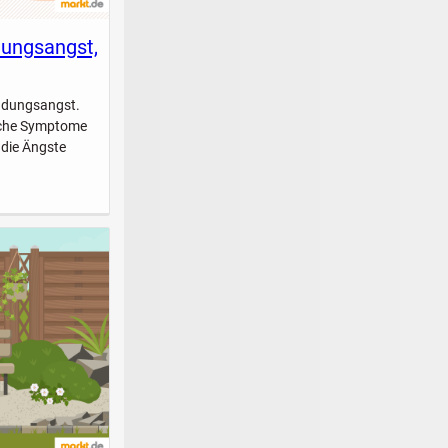
dungsangst,
indungsangst.
elche Symptome
 die Ängste