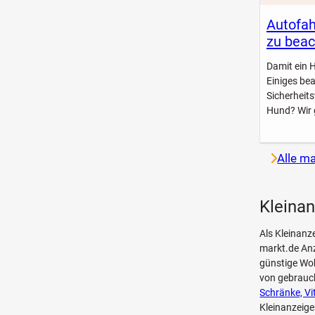
Autofah
zu beac
Damit ein 
Einiges be
Sicherheit
Hund? Wir 
Alle m
Kleinan
Als Kleinanz
markt.de Anz
günstige Woh
von gebrau
Schränke, Vi
Kleinanzeige