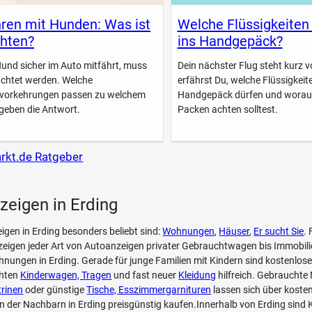
ren mit Hunden: Was ist
Welche Flüssigkeiten
hten?
ins Handgepäck?
Hund sicher im Auto mitfährt, muss
Dein nächster Flug steht kurz vo
achtet werden. Welche
erfährst Du, welche Flüssigkeite
svorkehrungen passen zu welchem
Handgepäck dürfen und worau
geben die Antwort.
Packen achten solltest.
arkt.de Ratgeber
zeigen in Erding
eigen in Erding besonders beliebt sind:
Wohnungen
,
Häuser
,
Er sucht Sie
. 
eigen jeder Art von Autoanzeigen privater Gebrauchtwagen bis Immobili
nungen in Erding. Gerade für junge Familien mit Kindern sind kostenlos
chten
Kinderwagen, Tragen
und fast neuer
Kleidung
hilfreich. Gebrauchte
trinen
oder günstige
Tische, Esszimmergarnituren
lassen sich über koste
n der Nachbarn in Erding preisgünstig kaufen.Innerhalb von Erding sind 