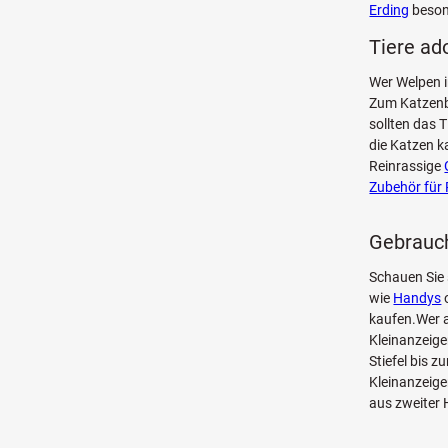
Erding
besond
Tiere ad
Wer Welpen i
Zum Katzenb
sollten das 
die Katzen k
Reinrassige
Zubehör für 
Gebrauch
Schauen Sie
wie
Handys
kaufen.Wer a
Kleinanzeige
Stiefel bis 
Kleinanzeige
aus zweiter