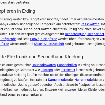
ers stark vertreten.
optieren in Erding
n Erding kaufen bzw. adoptieren möchte, findet unter aktuell die meiste
abys kaufen sind folgende Kategorien am beliebtesten:
Rassekatzen
. I
Tier vor Ort beim Hunde- oder Katzen-Züchter in Erding besuchen, bevor s
aufen. Für den Reitsport gibt es Angebote für
Reitbeteiligung, Reitpartner
Großpferde
und liebe
Ponys, Kleinpferde
werden über Pferdeanzeigen verm
Pferde
wie secondhand
Sättel, Sattelzubehör
sind gebraucht sehr günstig
te Elektronik und Secondhand Kleidung
 sich auch gebrauchte
Haushaltswaren
,
Sonnenbrillen
in Erding an. Beson
oder günstige Computer wie
Laptops
oder
Fernseher
lassen sich gebrauc
ttraktive Kleidung kaufen möchte, sollte sich überlegen diese secondhan
n günstig zu kaufen. Inserate der
Damenmode
oder
Herrenmode
bieten 
zur modischen Jeans ganze Gaderoben.Auch preiswerte Restposten lassen
n vielfach sehr günstig kaufen. Einzelne Kleinanzeigen bieten Kleider oder 
 Hand sogar zu verschenken an.