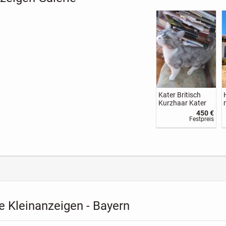
le F1
Entspannungsm
1 Zimmer
Freizeitpartnerin
assage
Wohnung,
gesucht
Plauen-Reusa mit
.800 €
55 €
216,00 €
Südbalkon von
stpreis
Stundensatz
Nettokaltmiete
privat
 Kleinanzeigen - Bayern