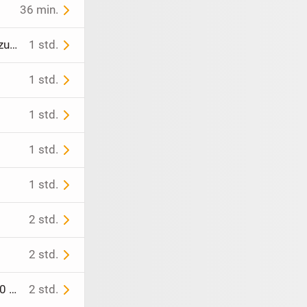
36 min.
Hübsche US-Amerikanerin für gutaussehenden Kerl, der gerne wieder zurück nach Südkalifornien ziehen möchte
1 std.
1 std.
1 std.
1 std.
1 std.
t
2 std.
2 std.
ein toller Schrank /Regal - wie neu (Segmüller) -Schuhschrank für ca. 20 Paar Schuhe
2 std.