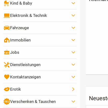
Kind & Baby
Elektronik & Technik
Fahrzeuge
Immobilien
Kater Britisch
Haus auf Finca
Goldendood
Kurzhaar Kater
mit Reitplatz in
Welpen
Jobs
Andalusien zu
450 €
995,00 €
1
vermieten
Festpreis
Nettokaltmiete
Fe
Dienstleistungen
Kontaktanzeigen
Erotik
Neueste
Verschenken & Tauschen