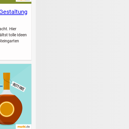
 Gestaltung
acht. Hier
ltst tolle Ideen
Steingarten