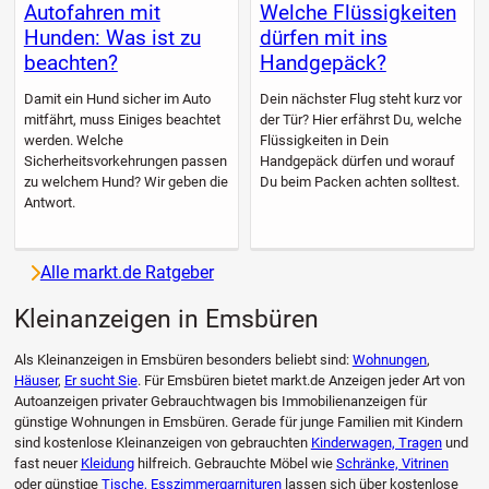
Autofahren mit
Welche Flüssigkeiten
Hunden: Was ist zu
dürfen mit ins
beachten?
Handgepäck?
Damit ein Hund sicher im Auto
Dein nächster Flug steht kurz vor
mitfährt, muss Einiges beachtet
der Tür? Hier erfährst Du, welche
werden. Welche
Flüssigkeiten in Dein
Sicherheitsvorkehrungen passen
Handgepäck dürfen und worauf
zu welchem Hund? Wir geben die
Du beim Packen achten solltest.
Antwort.
Alle markt.de Ratgeber
Kleinanzeigen in Emsbüren
Als Kleinanzeigen in Emsbüren besonders beliebt sind:
Wohnungen
,
Häuser
,
Er sucht Sie
. Für Emsbüren bietet markt.de Anzeigen jeder Art von
Autoanzeigen privater Gebrauchtwagen bis Immobilienanzeigen für
günstige Wohnungen in Emsbüren. Gerade für junge Familien mit Kindern
sind kostenlose Kleinanzeigen von gebrauchten
Kinderwagen, Tragen
und
fast neuer
Kleidung
hilfreich. Gebrauchte Möbel wie
Schränke, Vitrinen
oder günstige
Tische, Esszimmergarnituren
lassen sich über kostenlose