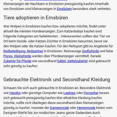
Kleinanzeigen der Nachbarn in Emsbüren preisgünstig kaufen.Innerhalb
von Emsbüren sind Kleinanzeigen in
Emsbüren
besonders stark vertreten.
Tiere adoptieren in Emsbüren
Wer Welpen in Emsbüren kaufen bzw. adoptieren möchte, findet unter
aktuell die meisten Hundeanzeigen. Zum Katzenbabys kaufen sind
folgende Kategorien am beliebtesten: . Interessenten sollten das Tier vor
Ort beim Hunde- oder Katzen-Züchter in Emsbüren besuchen, bevor sie
den Welpen oder die Katzen kaufen. Für den Reitsport gibt es Angebote für
Reitbeteiligung, Reitpartner
in Emsbüren. Reinrassige
Großpferde
und liebe
Ponys, Kleinpferde
werden über Pferdeanzeigen vermittelt. Gerade
Zubehör für Pferde
wie secondhand
Sättel, Sattelzubehör
sind gebraucht
sehr günstig zu kaufen.
Gebrauchte Elektronik und Secondhand Kleidung
Schauen Sie sich auch gebrauchte in Emsbüren an. Besonders Elektronik
wie
Handys
oder günstige Computer wie
Laptops
oder
Fernseher
lassen
sich gebraucht preisgünstig kaufen.Wer attraktive Kleidung kaufen
möchte, sollte sich überlegen diese secondhand über Kleinanzeigen
günstig zu kaufen. Inserate der
Damenmode
oder
Herrenmode
bieten vom
Designer-Stiefel bis zur modischen Jeans ganze Gaderoben.Auch