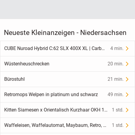
Neueste Kleinanzeigen - Niedersachsen
CUBE Nuroad Hybrid C:62 SLX 400X XL | Carbon | Bosch SX | SRAM GX AXS | 171,8 km
4 min.
Wüstenheuschrecken
20 min.
Bürostuhl
21 min.
Retromops Welpen in platinum und schwarz
49 min.
Kitten Siamesen x Orientalisch Kurzhaar OKH 12 Wochen alt
1 std.
Waffeleisen, Waffelautomat, Maybaum, Retro, 5370 1
1 std.