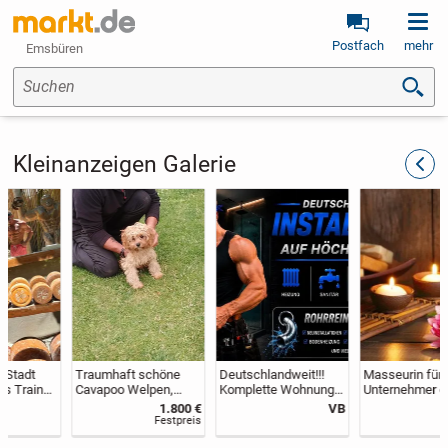
Postfach
mehr
Emsbüren
Suchen
Kleinanzeigen Galerie
zurüc
Traumhaft schöne
Deutschlandweit!!!
Masseurin für
Cavapoo Welpen,
Komplette Wohnung
Unternehmer gesucht
Cavalier King Charles
Sanierung - Sanitär-
1.800 €
VB
x Toys Pudel
Wasser-Heizung
Festpreis