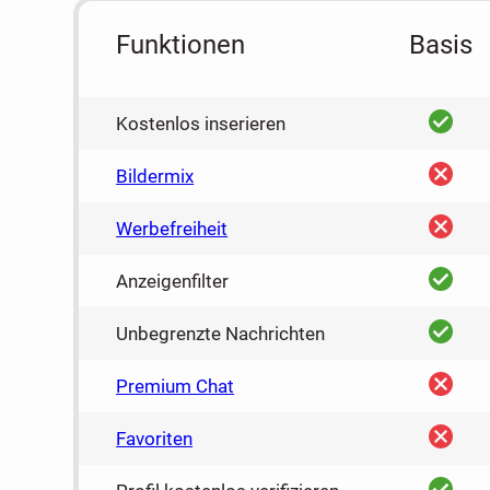
Funktionen
Basis
ja
Kostenlos inserieren
nein
Bildermix
nein
Werbefreiheit
ja
Anzeigenfilter
ja
Unbegrenzte Nachrichten
nein
Premium Chat
nein
Favoriten
ja