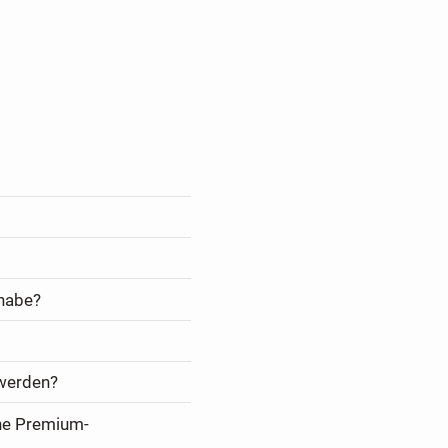
 habe?
 werden?
ine Premium-