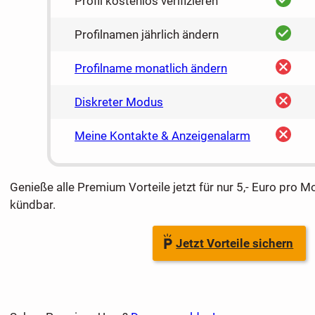
Profil kostenlos verifizieren
ja
Profilnamen jährlich ändern
nein
Profilname monatlich ändern
nein
Diskreter Modus
nein
Meine Kontakte & Anzeigenalarm
Genieße alle Premium Vorteile jetzt für nur 5,- Euro pro M
kündbar.
Jetzt Vorteile sichern