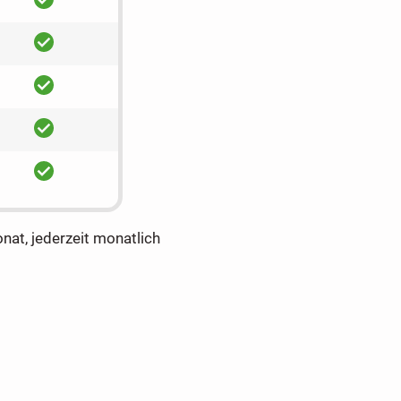
ja
ja
ja
ja
onat, jederzeit monatlich