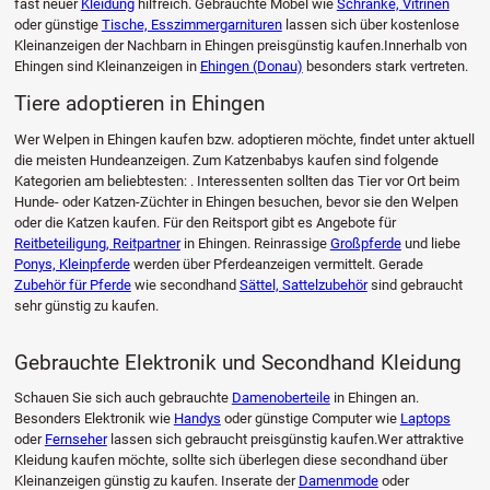
fast neuer
Kleidung
hilfreich. Gebrauchte Möbel wie
Schränke, Vitrinen
oder günstige
Tische, Esszimmergarnituren
lassen sich über kostenlose
Kleinanzeigen der Nachbarn in Ehingen preisgünstig kaufen.Innerhalb von
Ehingen sind Kleinanzeigen in
Ehingen (Donau)
besonders stark vertreten.
Tiere adoptieren in Ehingen
Wer Welpen in Ehingen kaufen bzw. adoptieren möchte, findet unter aktuell
die meisten Hundeanzeigen. Zum Katzenbabys kaufen sind folgende
Kategorien am beliebtesten: . Interessenten sollten das Tier vor Ort beim
Hunde- oder Katzen-Züchter in Ehingen besuchen, bevor sie den Welpen
oder die Katzen kaufen. Für den Reitsport gibt es Angebote für
Reitbeteiligung, Reitpartner
in Ehingen. Reinrassige
Großpferde
und liebe
Ponys, Kleinpferde
werden über Pferdeanzeigen vermittelt. Gerade
Zubehör für Pferde
wie secondhand
Sättel, Sattelzubehör
sind gebraucht
sehr günstig zu kaufen.
Gebrauchte Elektronik und Secondhand Kleidung
Schauen Sie sich auch gebrauchte
Damenoberteile
in Ehingen an.
Besonders Elektronik wie
Handys
oder günstige Computer wie
Laptops
oder
Fernseher
lassen sich gebraucht preisgünstig kaufen.Wer attraktive
Kleidung kaufen möchte, sollte sich überlegen diese secondhand über
Kleinanzeigen günstig zu kaufen. Inserate der
Damenmode
oder