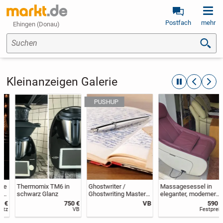
Postfach
mehr
Ehingen (Donau)
Suchen
Kleinanzeigen Galerie
automatische R
zurückblät
weite
Thermomix TM6 in
Ghostwriter /
Massagesessel in
schwarz Glanz
Ghostwriting Master
eleganter, moderner
– Bachelor...
Form, neuwertig, da
750 €
VB
590 €
nach
VB
Festpreis
Serienrippenbruch für