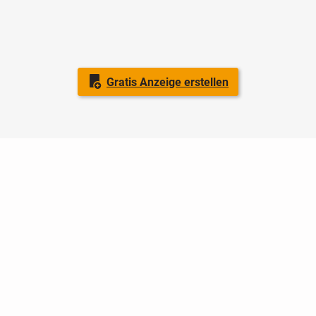
Gratis Anzeige erstellen
Nutzungsbedingungen
Datenschutz
Barrierefreiheit
Impressum
Kontakt
Hilfe
Sicherheit
Jugendschutz
Login
Konto löschen
Premium buchen
Abo kündigen
Ratgeber
Newsletter
Über uns
Jobs
Werbung
Facebook
Widget erstellen
markt.de
ist ein Angebot von © markt.de GmbH & Co. KG - Dein
Portal für kostenlose Kleinanzeigen aus Deutschland.