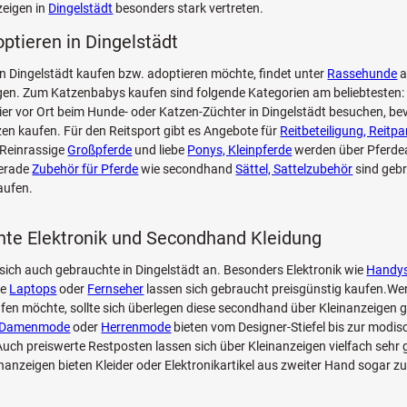
zeigen in
Dingelstädt
besonders stark vertreten.
optieren in Dingelstädt
n Dingelstädt kaufen bzw. adoptieren möchte, findet unter
Rassehunde
a
n. Zum Katzenbabys kaufen sind folgende Kategorien am beliebtesten: 
Tier vor Ort beim Hunde- oder Katzen-Züchter in Dingelstädt besuchen, be
zen kaufen. Für den Reitsport gibt es Angebote für
Reitbeteiligung, Reitpa
 Reinrassige
Großpferde
und liebe
Ponys, Kleinpferde
werden über Pferde
Gerade
Zubehör für Pferde
wie secondhand
Sättel, Sattelzubehör
sind geb
aufen.
te Elektronik und Secondhand Kleidung
sich auch gebrauchte in Dingelstädt an. Besonders Elektronik wie
Handy
ie
Laptops
oder
Fernseher
lassen sich gebraucht preisgünstig kaufen.Wer
fen möchte, sollte sich überlegen diese secondhand über Kleinanzeigen g
Damenmode
oder
Herrenmode
bieten vom Designer-Stiefel bis zur modi
ch preiswerte Restposten lassen sich über Kleinanzeigen vielfach sehr 
inanzeigen bieten Kleider oder Elektronikartikel aus zweiter Hand sogar z