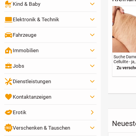
Kind & Baby
Elektronik & Technik
Fahrzeuge
Immobilien
Suche Dame
Cellulite - ja,
Jobs
richtig gele
Zu versc
Dienstleistungen
Kontaktanzeigen
Erotik
Neueste
Verschenken & Tauschen