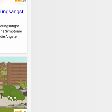
dungsangst,
indungsangst.
elche Symptome
 die Ängste