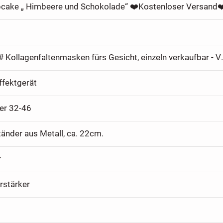
cake „ Himbeere und Schokolade“ ❤️Kostenloser Versand❤
# 6 NEUE # Kollagenfaltenmas
ffektgerät
der 32-46
änder aus Metall, ca. 22cm.
r
rstärker