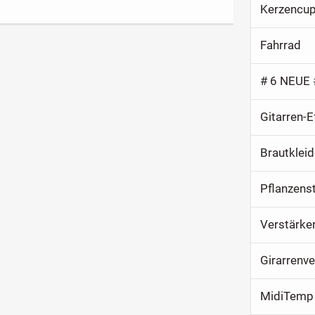
Kerzencup
Fahrrad
Gitarren-E
Brautklei
Pflanzenst
Verstärke
Girarrenve
MidiTemp