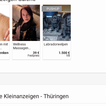
n mit
Wellness
Labradorwelpen
Massagen
sen!
Entspannung für
henken
39 €
1.500 €
Körper, Geist
Festpreis
VB
&Seele
 Kleinanzeigen - Thüringen