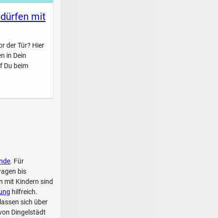
 dürfen mit
r der Tür? Hier
n in Dein
f Du beim
nde
. Für
wagen bis
n mit Kindern sind
dung
hilfreich.
lassen sich über
von Dingelstädt