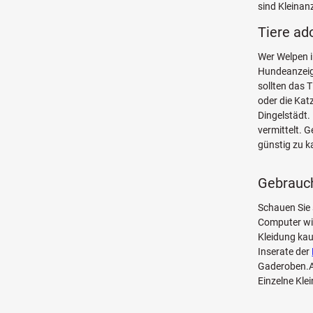
sind Kleinan
Tiere ad
Wer Welpen i
Hundeanzeige
sollten das 
oder die Kat
Dingelstädt.
vermittelt. 
günstig zu k
Gebrauch
Schauen Sie 
Computer w
Kleidung kau
Inserate der
Gaderoben.Au
Einzelne Kle