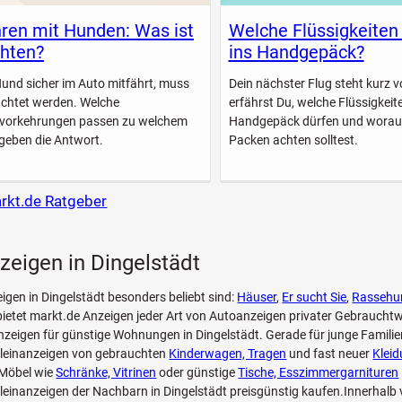
ren mit Hunden: Was ist
Welche Flüssigkeiten
hten?
ins Handgepäck?
Hund sicher im Auto mitfährt, muss
Dein nächster Flug steht kurz vo
achtet werden. Welche
erfährst Du, welche Flüssigkeite
svorkehrungen passen zu welchem
Handgepäck dürfen und worau
geben die Antwort.
Packen achten solltest.
arkt.de Ratgeber
zeigen in Dingelstädt
eigen in Dingelstädt besonders beliebt sind:
Häuser
,
Er sucht Sie
,
Rassehu
bietet markt.de Anzeigen jeder Art von Autoanzeigen privater Gebraucht
zeigen für günstige Wohnungen in Dingelstädt. Gerade für junge Familie
Kleinanzeigen von gebrauchten
Kinderwagen, Tragen
und fast neuer
Klei
Möbel wie
Schränke, Vitrinen
oder günstige
Tische, Esszimmergarnituren
leinanzeigen der Nachbarn in Dingelstädt preisgünstig kaufen.Innerhalb 