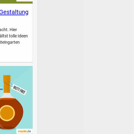
 Gestaltung
acht. Hier
ltst tolle Ideen
Steingarten