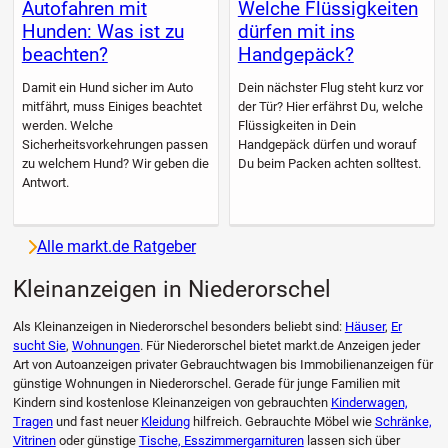
Autofahren mit
Welche Flüssigkeiten
Hunden: Was ist zu
dürfen mit ins
beachten?
Handgepäck?
Damit ein Hund sicher im Auto
Dein nächster Flug steht kurz vor
mitfährt, muss Einiges beachtet
der Tür? Hier erfährst Du, welche
werden. Welche
Flüssigkeiten in Dein
Sicherheitsvorkehrungen passen
Handgepäck dürfen und worauf
zu welchem Hund? Wir geben die
Du beim Packen achten solltest.
Antwort.
Alle markt.de Ratgeber
Kleinanzeigen in Niederorschel
Als Kleinanzeigen in Niederorschel besonders beliebt sind:
Häuser
,
Er
sucht Sie
,
Wohnungen
. Für Niederorschel bietet markt.de Anzeigen jeder
Art von Autoanzeigen privater Gebrauchtwagen bis Immobilienanzeigen für
günstige Wohnungen in Niederorschel. Gerade für junge Familien mit
Kindern sind kostenlose Kleinanzeigen von gebrauchten
Kinderwagen,
Tragen
und fast neuer
Kleidung
hilfreich. Gebrauchte Möbel wie
Schränke,
Vitrinen
oder günstige
Tische, Esszimmergarnituren
lassen sich über