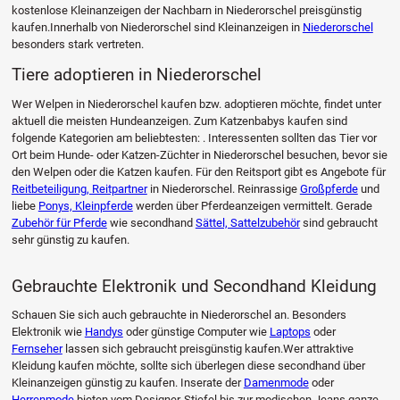
kostenlose Kleinanzeigen der Nachbarn in Niederorschel preisgünstig
kaufen.Innerhalb von Niederorschel sind Kleinanzeigen in
Niederorschel
besonders stark vertreten.
Tiere adoptieren in Niederorschel
Wer Welpen in Niederorschel kaufen bzw. adoptieren möchte, findet unter
aktuell die meisten Hundeanzeigen. Zum Katzenbabys kaufen sind
folgende Kategorien am beliebtesten: . Interessenten sollten das Tier vor
Ort beim Hunde- oder Katzen-Züchter in Niederorschel besuchen, bevor sie
den Welpen oder die Katzen kaufen. Für den Reitsport gibt es Angebote für
Reitbeteiligung, Reitpartner
in Niederorschel. Reinrassige
Großpferde
und
liebe
Ponys, Kleinpferde
werden über Pferdeanzeigen vermittelt. Gerade
Zubehör für Pferde
wie secondhand
Sättel, Sattelzubehör
sind gebraucht
sehr günstig zu kaufen.
Gebrauchte Elektronik und Secondhand Kleidung
Schauen Sie sich auch gebrauchte in Niederorschel an. Besonders
Elektronik wie
Handys
oder günstige Computer wie
Laptops
oder
Fernseher
lassen sich gebraucht preisgünstig kaufen.Wer attraktive
Kleidung kaufen möchte, sollte sich überlegen diese secondhand über
Kleinanzeigen günstig zu kaufen. Inserate der
Damenmode
oder
Herrenmode
bieten vom Designer-Stiefel bis zur modischen Jeans ganze