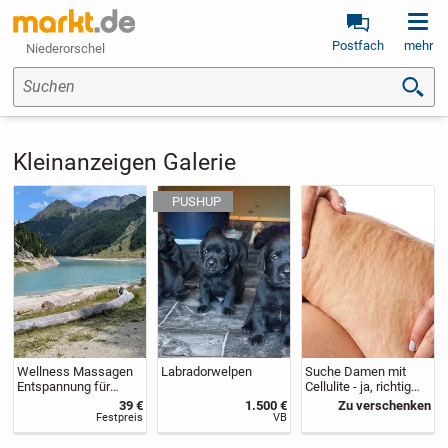
Postfach
mehr
Niederorschel
Suchen
Kleinanzeigen Galerie
Wellness Massagen
Labradorwelpen
Suche Damen mit
Entspannung für
Cellulite - ja, richtig
Körper, Geist &Seele
gelesen!
39 €
1.500 €
Zu verschenken
Festpreis
VB