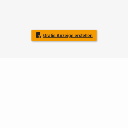
Gratis Anzeige erstellen
Nutzungsbedingungen
Datenschutz
Barrierefreiheit
Impressum
Kontakt
Hilfe
Sicherheit
Jugendschutz
Login
Konto löschen
Premium buchen
Abo kündigen
Ratgeber
Newsletter
Über uns
Jobs
Werbung
Facebook
Widget erstellen
markt.de
ist ein Angebot von © markt.de GmbH & Co. KG - Dein