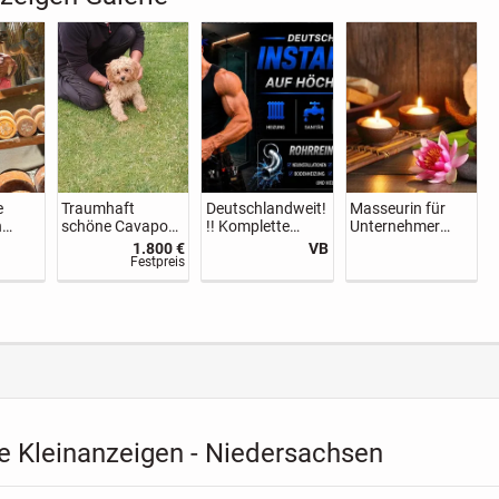
e
Traumhaft
Deutschlandweit!
Masseurin für
n
schöne Cavapoo
!! Komplette
Unternehmer
ner
Welpen, Cavalier
Wohnung
gesucht
1.800 €
VB
e
King Charles x
Sanierung -
Festpreis
Toys Pudel
Sanitär-Wasser-
Heizung
e Kleinanzeigen - Niedersachsen