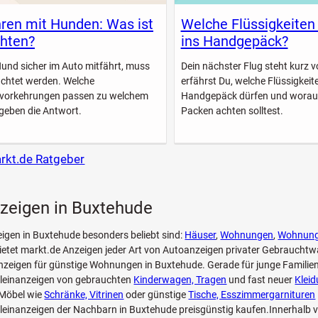
ren mit Hunden: Was ist
Welche Flüssigkeiten
hten?
ins Handgepäck?
Hund sicher im Auto mitfährt, muss
Dein nächster Flug steht kurz vo
achtet werden. Welche
erfährst Du, welche Flüssigkeite
svorkehrungen passen zu welchem
Handgepäck dürfen und worau
geben die Antwort.
Packen achten solltest.
arkt.de Ratgeber
nzeigen in Buxtehude
eigen in Buxtehude besonders beliebt sind:
Häuser
,
Wohnungen
,
Wohnun
etet markt.de Anzeigen jeder Art von Autoanzeigen privater Gebrauchtw
zeigen für günstige Wohnungen in Buxtehude. Gerade für junge Familien
Kleinanzeigen von gebrauchten
Kinderwagen, Tragen
und fast neuer
Klei
Möbel wie
Schränke, Vitrinen
oder günstige
Tische, Esszimmergarnituren
leinanzeigen der Nachbarn in Buxtehude preisgünstig kaufen.Innerhalb