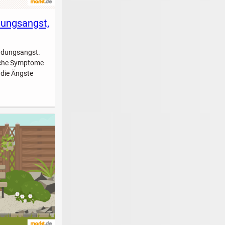
dungsangst,
indungsangst.
elche Symptome
 die Ängste