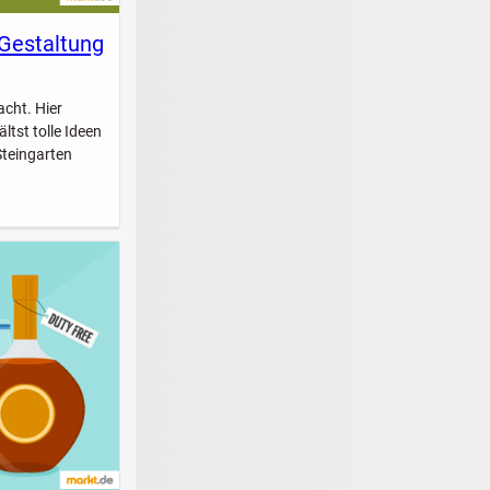
 Gestaltung
acht. Hier
ltst tolle Ideen
Steingarten