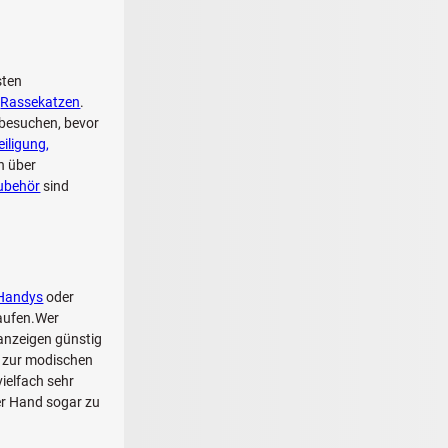
sten
:
Rassekatzen
.
 besuchen, bevor
eiligung,
n über
zubehör
sind
Handys
oder
kaufen.Wer
nanzeigen günstig
s zur modischen
ielfach sehr
ter Hand sogar zu