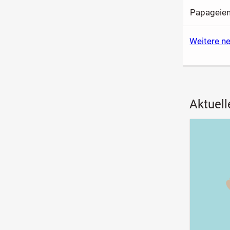
Papageie
Weitere n
Aktuell