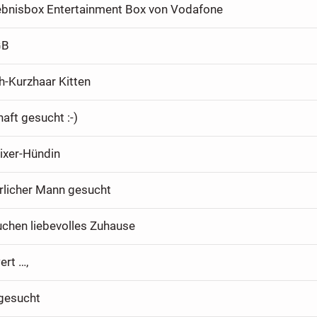
ebnisbox Entertainment Box von Vodafone
GB
h-Kurzhaar Kitten
aft gesucht :-)
ixer-Hündin
erlicher Mann gesucht
uchen liebevolles Zuhause
ert …,
gesucht