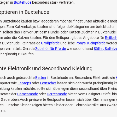
zeigen in
Buxtehude
besonders stark vertreten.
optieren in Buxtehude
n Buxtehude kaufen bzw. adoptieren möchte, findet unter aktuell die mei
en. Zum Katzenbabys kaufen sind folgende Kategorien am beliebtesten
n sollten das Tier vor Ort beim Hunde- oder Katzen-Züchter in Buxtehude
en oder die Katzen kaufen. Für den Reitsport gibt es Angebote für
Reitbet
n Buxtehude. Reinrassige
Großpferde
und liebe
Ponys, Kleinpferde
werde
en vermittelt. Gerade
Zubehör für Pferde
wie secondhand
Sättel, Sattel
hr günstig zu kaufen.
te Elektronik und Secondhand Kleidung
 sich auch gebrauchte
Betten
in Buxtehude an. Besonders Elektronik wie
mputer wie
Laptops
oder
Fernseher
lassen sich gebraucht preisgünstig 
leidung kaufen möchte, sollte sich überlegen diese secondhand über Klei
nserate der
Damenmode
oder
Herrenmode
bieten vom Designer-Stiefel bi
Gaderoben.Auch preiswerte Restposten lassen sich über Kleinanzeigen v
en. Einzelne Kleinanzeigen bieten Kleider oder Elektronikartikel aus zwei
 an.