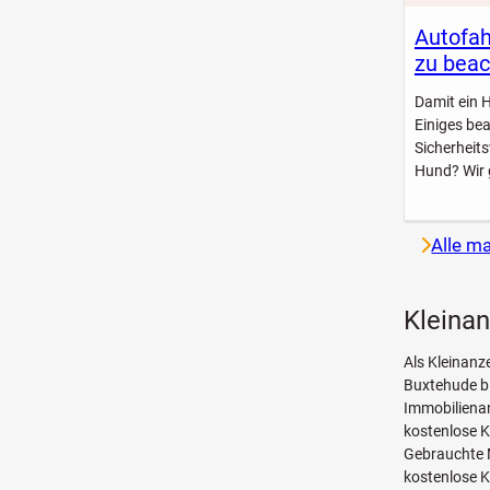
Autofah
zu beac
Damit ein 
Einiges be
Sicherheit
Hund? Wir 
Alle m
Kleina
Als Kleinanz
Buxtehude bi
Immobilienan
kostenlose 
Gebrauchte 
kostenlose K