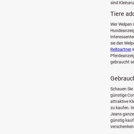
sind Kleinan
Tiere ad
Wer Welpen i
Hundeanzeig
Interessente
sie den Welp
Reitpartner
i
Pferdeanzeig
gebraucht se
Gebrauch
Schauen Sie
günstige Co
attraktive K
zu kaufen. I
Jeans ganze 
günstig kauf
verschenken