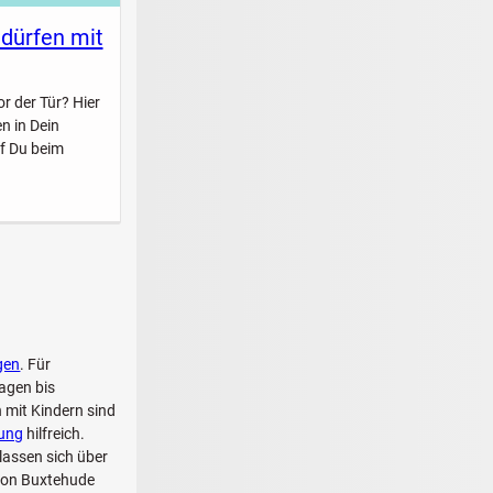
 dürfen mit
r der Tür? Hier
n in Dein
f Du beim
gen
. Für
agen bis
 mit Kindern sind
dung
hilfreich.
lassen sich über
 von Buxtehude