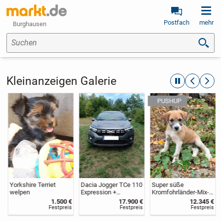
Postfach
mehr
Burghausen
Suchen
Kleinanzeigen Galerie
automatische R
zurückblät
weite
Yorkshire Terriet
Dacia Jogger TCe 110
Super süße
welpen
Expression +
Kromfohrländer-Mix-
Anhängerkupplung+W
Welpen
1.500 €
17.900 €
12.345 €
interreifen u.
Festpreis
Festpreis
Festpreis
Alufelgen