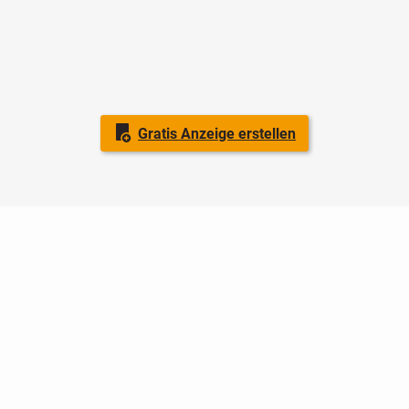
Gratis Anzeige erstellen
Nutzungsbedingungen
Datenschutz
Barrierefreiheit
Impressum
Kontakt
Hilfe
Sicherheit
Jugendschutz
Login
Konto löschen
Premium buchen
Abo kündigen
Ratgeber
Newsletter
Über uns
Jobs
Werbung
Facebook
Widget erstellen