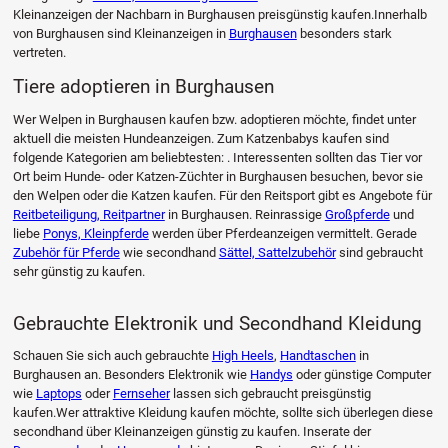
Kleinanzeigen der Nachbarn in Burghausen preisgünstig kaufen.Innerhalb
von Burghausen sind Kleinanzeigen in
Burghausen
besonders stark
vertreten.
Tiere adoptieren in Burghausen
Wer Welpen in Burghausen kaufen bzw. adoptieren möchte, findet unter
aktuell die meisten Hundeanzeigen. Zum Katzenbabys kaufen sind
folgende Kategorien am beliebtesten: . Interessenten sollten das Tier vor
Ort beim Hunde- oder Katzen-Züchter in Burghausen besuchen, bevor sie
den Welpen oder die Katzen kaufen. Für den Reitsport gibt es Angebote für
Reitbeteiligung, Reitpartner
in Burghausen. Reinrassige
Großpferde
und
liebe
Ponys, Kleinpferde
werden über Pferdeanzeigen vermittelt. Gerade
Zubehör für Pferde
wie secondhand
Sättel, Sattelzubehör
sind gebraucht
sehr günstig zu kaufen.
Gebrauchte Elektronik und Secondhand Kleidung
Schauen Sie sich auch gebrauchte
High Heels
,
Handtaschen
in
Burghausen an. Besonders Elektronik wie
Handys
oder günstige Computer
wie
Laptops
oder
Fernseher
lassen sich gebraucht preisgünstig
kaufen.Wer attraktive Kleidung kaufen möchte, sollte sich überlegen diese
secondhand über Kleinanzeigen günstig zu kaufen. Inserate der