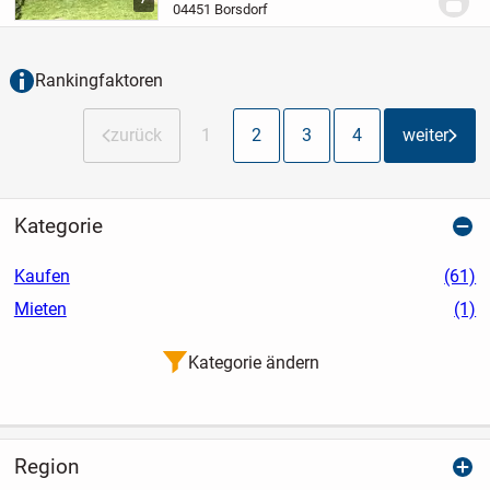
Raumaufteilung und ein angenehm
04451 Borsdorf
wohnliches Ambiente. Auf einem ca. 667
m² großen...
Rankingfaktoren
zurück
1
2
3
4
weiter
Kategorie
Kaufen
(61)
Mieten
(1)
Kategorie ändern
Region