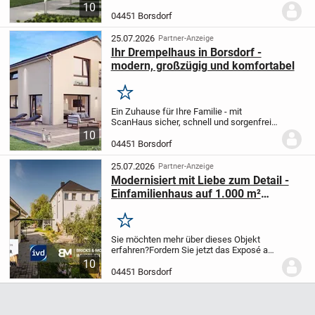
gebaut
Für viele junge Familien ist der Bau
10
eines Einfamilienhauses mehr als ein
04451 Borsdorf
Bauprojekt - es ist der Wunsch nach
einem...
25.07.2026
Partner-Anzeige
Ihr Drempelhaus in Borsdorf -
modern, großzügig und komfortabel
Merken
Ein Zuhause für Ihre Familie - mit
ScanHaus sicher, schnell und sorgenfrei
gebaut
Für viele junge Familien ist der Bau
10
eines Einfamilienhauses mehr als ein
04451 Borsdorf
Bauprojekt - es ist der Wunsch nach
einem...
25.07.2026
Partner-Anzeige
Modernisiert mit Liebe zum Detail -
Einfamilienhaus auf 1.000 m²
Grundstück
Merken
Sie möchten mehr über dieses Objekt
erfahren?
Fordern Sie jetzt das Exposé an -
kostenlos und unverbindlich. Es enthält
10
detaillierte Angaben zur Immobilie,
04451 Borsdorf
Grundrisspläne sowie weitere
aussagekräftig...