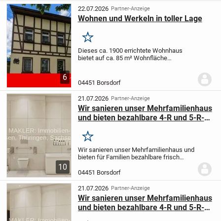
22.07.2026
Partner-Anzeige
Wohnen und Werkeln in toller Lage
Merken
Dieses ca. 1900 errichtete Wohnhaus
bietet auf ca. 85 m² Wohnfläche
vielfältige Möglichkeiten zur individuellen
Gestaltung. Die Wohnfläche verteilt sich
6
auf drei Etagen mit insgesamt fünf
04451 Borsdorf
Zimmern, von...
21.07.2026
Partner-Anzeige
Wir sanieren unser Mehrfamilienhaus
und bieten bezahlbare 4-R und 5-R-
Wohnungen für Familien an
Merken
Wir sanieren unser Mehrfamilienhaus und
bieten für Familien bezahlbare frisch
sanierte 4-Raumwohnungen und 5 -
10
Raumwohnungen an, meistens mit
04451 Borsdorf
Balkon oder Loggia.
Bitte melden Sie sich
bei Interesse...
21.07.2026
Partner-Anzeige
Wir sanieren unser Mehrfamilienhaus
und bieten bezahlbare 4-R und 5-R-
Wohnungen für Familien an