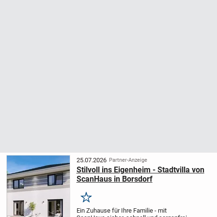
25.07.2026
Partner-Anzeige
Stilvoll ins Eigenheim - Stadtvilla von
ScanHaus in Borsdorf
Merken
Ein Zuhause für Ihre Familie - mit