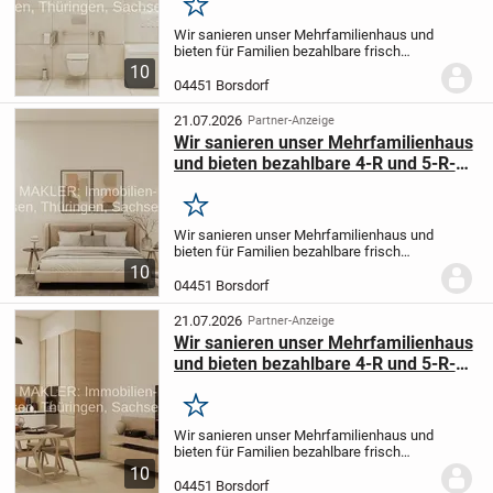
Merken
Wir sanieren unser Mehrfamilienhaus und
bieten für Familien bezahlbare frisch
sanierte 4-Raumwohnungen und 5 -
10
Raumwohnungen an, meistens mit
04451 Borsdorf
Balkon oder Loggia.
Bitte melden Sie sich
bei Interesse...
21.07.2026
Partner-Anzeige
Wir sanieren unser Mehrfamilienhaus
und bieten bezahlbare 4-R und 5-R-
Wohnungen für Familien an
Merken
Wir sanieren unser Mehrfamilienhaus und
bieten für Familien bezahlbare frisch
sanierte 4-Raumwohnungen und 5 -
10
Raumwohnungen an, meistens mit
04451 Borsdorf
Balkon oder Loggia.
Bitte melden Sie sich
bei Interesse...
21.07.2026
Partner-Anzeige
Wir sanieren unser Mehrfamilienhaus
und bieten bezahlbare 4-R und 5-R-
Wohnungen für Familien an
Merken
Wir sanieren unser Mehrfamilienhaus und
bieten für Familien bezahlbare frisch
sanierte 4-Raumwohnungen und 5 -
10
Raumwohnungen an, meistens mit
04451 Borsdorf