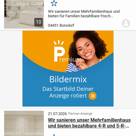
Merken
Wir sanieren unser Mehrfamilienhaus und
bieten für Familien bezahlbare frisch
sanierte 4-Raumwohnungen und 5 -
10
Raumwohnungen an, meistens mit
04451 Borsdorf
Balkon oder Loggia.
Bitte melden Sie sich
bei Interesse...
21.07.2026
Partner-Anzeige
Wir sanieren unser Mehrfamilienhaus
und bieten bezahlbare 4-R und 5-R-
Wohnungen für Familien an