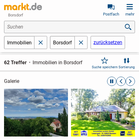
Postfach
mehr
Borsdorf
Suchen
zurücksetzen
Immobilien
Borsdorf
schließen
schließen
62 Treffer
Immobilien in Borsdorf
Suche speichern
Sortierung
Galerie
automatische R
zurückblät
weite