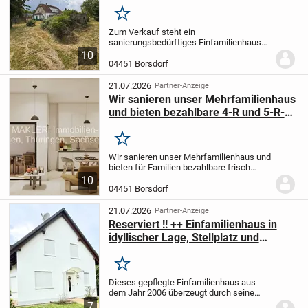
Merken
Zum Verkauf steht ein
sanierungsbedürftiges Einfamilienhaus
auf einem außergewöhnlich schönen,
10
großzügigen Grundstück in absolut
04451 Borsdorf
ruhiger Lage. Das Grundstück überzeugt
durch seine Größe, den...
21.07.2026
Partner-Anzeige
Wir sanieren unser Mehrfamilienhaus
und bieten bezahlbare 4-R und 5-R-
Wohnungen für Familien an
Merken
Wir sanieren unser Mehrfamilienhaus und
bieten für Familien bezahlbare frisch
sanierte 4-Raumwohnungen und 5 -
10
Raumwohnungen an, meistens mit
04451 Borsdorf
Balkon oder Loggia.
Bitte melden Sie sich
bei Interesse...
21.07.2026
Partner-Anzeige
Reserviert !! ++ Einfamilienhaus in
idyllischer Lage, Stellplatz und
Garten- Einziehen und Wohlfühlen!
Merken
Dieses gepflegte Einfamilienhaus aus
dem Jahr 2006 überzeugt durch seine
solide Massivbauweise, eine durchdachte
7