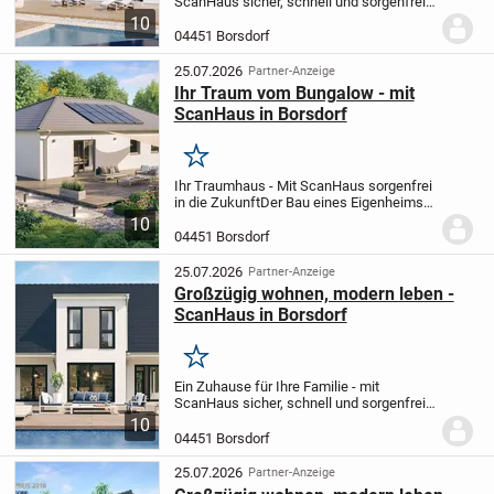
ScanHaus sicher, schnell und sorgenfrei
gebaut
Für viele junge Familien ist der Bau
10
eines Einfamilienhauses mehr als ein
04451 Borsdorf
Bauprojekt - es ist der Wunsch nach
einem...
25.07.2026
Partner-Anzeige
Ihr Traum vom Bungalow - mit
ScanHaus in Borsdorf
Merken
Ihr Traumhaus - Mit ScanHaus sorgenfrei
in die Zukunft
Der Bau eines Eigenheims
ist eine der wichtigsten Entscheidungen
10
im Leben. Doch wir wissen: So groß die
04451 Borsdorf
Vorfreude ist, so viele Fragen und...
25.07.2026
Partner-Anzeige
Großzügig wohnen, modern leben -
ScanHaus in Borsdorf
Merken
Ein Zuhause für Ihre Familie - mit
ScanHaus sicher, schnell und sorgenfrei
gebaut
Für viele junge Familien ist der Bau
10
eines Einfamilienhauses mehr als ein
04451 Borsdorf
Bauprojekt - es ist der Wunsch nach
einem...
25.07.2026
Partner-Anzeige