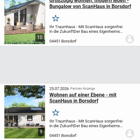
Großzügig wohnen, modern leben -
Bungalow von ScanHaus in Borsdorf
Merken
Ihr Traumhaus - Mit ScanHaus sorgenfrei
in die Zukunft
Der Bau eines Eigenheims
ist eine der wichtigsten Entscheidungen
10
im Leben. Doch wir wissen: So groß die
04451 Borsdorf
Vorfreude ist, so viele Fragen und...
25.07.2026
Partner-Anzeige
Wohnen auf einer Ebene - mit
ScanHaus in Borsdorf
Merken
Ihr Traumhaus - Mit ScanHaus sorgenfrei
in die Zukunft
Der Bau eines Eigenheims
ist eine der wichtigsten Entscheidungen
9
im Leben. Doch wir wissen: So groß die
04451 Borsdorf
Vorfreude ist, so viele Fragen und...