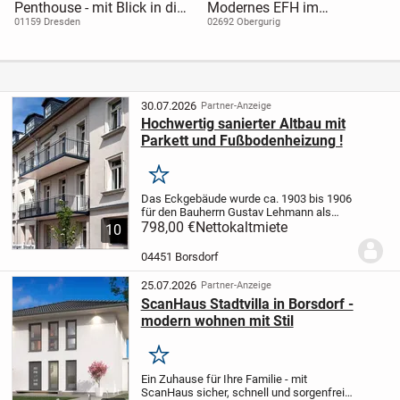
Penthouse - mit Blick in die
Modernes EFH im
Innenstadt und 4
Bungalowstil mit Terrasse -
01159 Dresden
02692 Obergurig
Dachterrassen
Bad mit Wanne und Dusche
- Kamin - EBK -
Doppelcarport - nahe
Bautzen
30.07.2026
Partner-Anzeige
Hochwertig sanierter Altbau mit
Parkett und Fußbodenheizung !
Merken
Das Eckgebäude wurde ca. 1903 bis 1906
für den Bauherrn Gustav Lehmann als
Wohnhaus mit Laden/Gewerbe in
798,00 €
Nettokaltmiete
10
Erdgeschoss des Gebäudeteils Leipziger
Straße 35 errichtet. Es verfügt über 2
04451 Borsdorf
Eingänge und 2...
25.07.2026
Partner-Anzeige
ScanHaus Stadtvilla in Borsdorf -
modern wohnen mit Stil
Merken
Ein Zuhause für Ihre Familie - mit
ScanHaus sicher, schnell und sorgenfrei