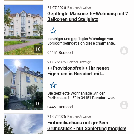
Balkon oder Loggia.
Bitte melden Sie sich
bei Interesse...
21.07.2026
Partner-Anzeige
Gepflegte Maisonette-Wohnung mit 2
Balkonen und Stellplatz
Merken
In ruhiger und gepflegter Wohnlage von
Borsdorf befindet sich diese charmante
Maisonette-Wohnung in der Straße Am
10
Wassergraben 9. Sie verbindet eine
04451 Borsdorf
angenehme Nachbarschaft mit idealer
Anbindung an...
21.07.2026
Partner-Anzeige
++Provisionsfrei++ Ihr neues
Eigentum in Borsdorf mit
Tageslichtbad, Tiefgaragenstellplatz,
Balkon
Merken
Die gepflegte Wohnanlage „An der
Parthenaue 1–5“ in 04451 Borsdorf wurde
Mitte der 1990er Jahre errichtet und
10
überzeugt durch ihre ruhige, naturnahe
04451 Borsdorf
Lage sowie ein angenehmes
Wohnumfeld. Großzügige...
21.07.2026
Partner-Anzeige
Einfamilienhaus mit großem
Grundstück - nur Sanierung möglich!