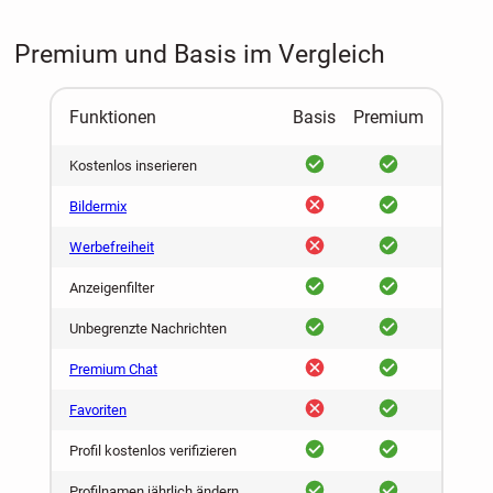
Premium und Basis im Vergleich
Funktionen
Basis
Premium
ja
ja
Kostenlos inserieren
nein
ja
Bildermix
nein
ja
Werbefreiheit
ja
ja
Anzeigenfilter
ja
ja
Unbegrenzte Nachrichten
nein
ja
Premium Chat
nein
ja
Favoriten
ja
ja
Profil kostenlos verifizieren
ja
ja
Profilnamen jährlich ändern