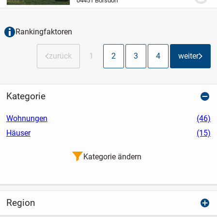
04451 Borsdorf
Balkon oder Loggia.
Bitte melden Sie sich
bei Interesse...
Rankingfaktoren
zurück
1
2
3
4
weiter
Kategorie
Wohnungen
(46)
Häuser
(15)
Kategorie ändern
Region