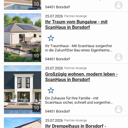
gebaut
Für viele junge Familien ist der Bau
10
eines Einfamilienhauses mehr als ein
04451 Borsdorf
Bauprojekt - es ist der Wunsch nach
einem...
25.07.2026
Partner-Anzeige
Ihr Traum vom Bungalow - mit
ScanHaus in Borsdorf
Merken
Ihr Traumhaus - Mit ScanHaus sorgenfrei
in die Zukunft
Der Bau eines Eigenheims
ist eine der wichtigsten Entscheidungen
10
im Leben. Doch wir wissen: So groß die
04451 Borsdorf
Vorfreude ist, so viele Fragen und...
25.07.2026
Partner-Anzeige
Großzügig wohnen, modern leben -
ScanHaus in Borsdorf
Merken
Ein Zuhause für Ihre Familie - mit
ScanHaus sicher, schnell und sorgenfrei
gebaut
Für viele junge Familien ist der Bau
10
eines Einfamilienhauses mehr als ein
04451 Borsdorf
Bauprojekt - es ist der Wunsch nach
einem...
25.07.2026
Partner-Anzeige
Ihr Drempelhaus in Borsdorf -