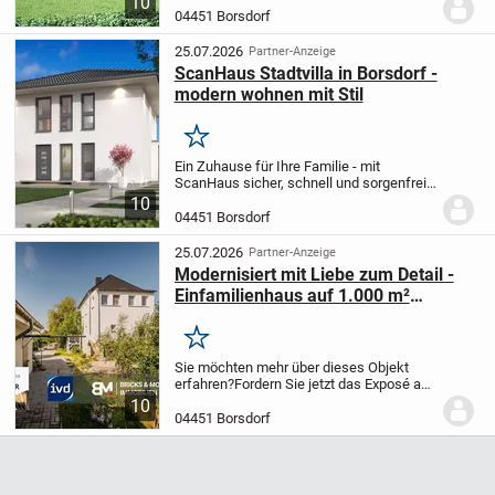
10
im Leben. Doch wir wissen: So groß die
04451 Borsdorf
Vorfreude ist, so viele Fragen und...
25.07.2026
Partner-Anzeige
ScanHaus Stadtvilla in Borsdorf -
modern wohnen mit Stil
Merken
Ein Zuhause für Ihre Familie - mit
ScanHaus sicher, schnell und sorgenfrei
gebaut
Für viele junge Familien ist der Bau
10
eines Einfamilienhauses mehr als ein
04451 Borsdorf
Bauprojekt - es ist der Wunsch nach
einem...
25.07.2026
Partner-Anzeige
Modernisiert mit Liebe zum Detail -
Einfamilienhaus auf 1.000 m²
Grundstück
Merken
Sie möchten mehr über dieses Objekt
erfahren?
Fordern Sie jetzt das Exposé an -
kostenlos und unverbindlich. Es enthält
10
detaillierte Angaben zur Immobilie,
04451 Borsdorf
Grundrisspläne sowie weitere
aussagekräftig...