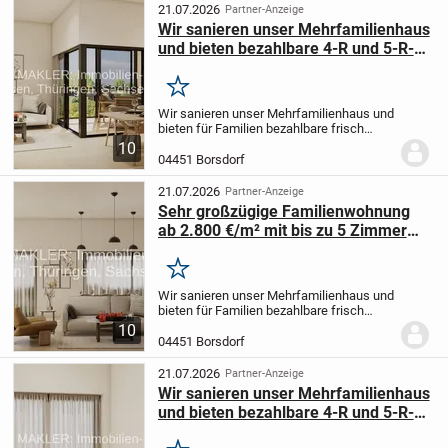
21.07.2026
Partner-Anzeige
Wir sanieren unser Mehrfamilienhaus
und bieten bezahlbare 4-R und 5-R-
Wohnungen für Familien an
Merken
Wir sanieren unser Mehrfamilienhaus und
bieten für Familien bezahlbare frisch
sanierte 4-Raumwohnungen und 5 -
10
Raumwohnungen an, meistens mit
04451 Borsdorf
Balkon oder Loggia.
Bitte melden Sie sich
bei Interesse...
21.07.2026
Partner-Anzeige
Sehr großzügige Familienwohnung
ab 2.800 €/m² mit bis zu 5 Zimmer
und bis zu 3 Bädern
Merken
Wir sanieren unser Mehrfamilienhaus und
bieten für Familien bezahlbare frisch
sanierte 4-Raumwohnungen und 5 -
10
Raumwohnungen an, meistens mit
04451 Borsdorf
Balkon oder Loggia.
Bitte melden Sie sich
bei Interesse...
21.07.2026
Partner-Anzeige
Wir sanieren unser Mehrfamilienhaus
und bieten bezahlbare 4-R und 5-R-
Wohnungen für Familien an