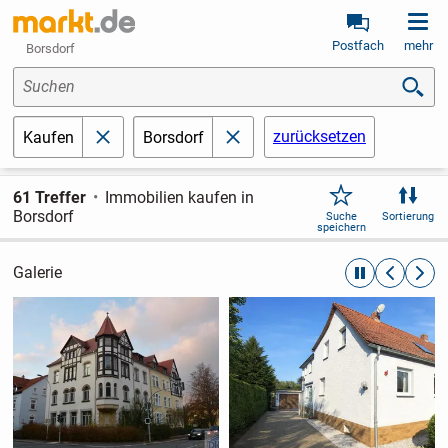
Postfach
mehr
Borsdorf
Suchen
zurücksetzen
Kaufen
Borsdorf
schließen
schließen
61 Treffer
Immobilien kaufen in
Borsdorf
Suche
Sortierung
speichern
Galerie
automatische R
zurückblät
weite