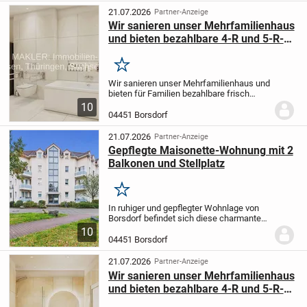
bei Interesse...
21.07.2026
Partner-Anzeige
Wir sanieren unser Mehrfamilienhaus
und bieten bezahlbare 4-R und 5-R-
Wohnungen für Familien an
Merken
Wir sanieren unser Mehrfamilienhaus und
bieten für Familien bezahlbare frisch
sanierte 4-Raumwohnungen und 5 -
10
Raumwohnungen an, meistens mit
04451 Borsdorf
Balkon oder Loggia.
Bitte melden Sie sich
bei Interesse...
21.07.2026
Partner-Anzeige
Gepflegte Maisonette-Wohnung mit 2
Balkonen und Stellplatz
Merken
In ruhiger und gepflegter Wohnlage von
Borsdorf befindet sich diese charmante
Maisonette-Wohnung in der Straße Am
10
Wassergraben 9. Sie verbindet eine
04451 Borsdorf
angenehme Nachbarschaft mit idealer
Anbindung an...
21.07.2026
Partner-Anzeige
Wir sanieren unser Mehrfamilienhaus
und bieten bezahlbare 4-R und 5-R-
Wohnungen für Familien an