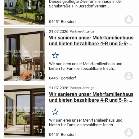
Dieses gepflegte Zweifamilienhaus in der
Schulstraße 1 in Borsdorf vereint
großzügiges Wohnen, attraktive
Einnahmemöglichkeiten und vielseitiges
10
Ausbaupotenzial auf ideale Weise. Mit
04451 Borsdorf
einer Wohnfläche...
21.07.2026
Partner-Anzeige
Wir sanieren unser Mehrfamilienhaus
und bieten bezahlbare 4-R und 5-R-
Wohnungen für Familien an
Merken
Wir sanieren unser Mehrfamilienhaus und
bieten für Familien bezahlbare frisch
sanierte 4-Raumwohnungen und 5 -
10
Raumwohnungen an, meistens mit
04451 Borsdorf
Balkon oder Loggia.
Bitte melden Sie sich
bei Interesse...
21.07.2026
Partner-Anzeige
Wir sanieren unser Mehrfamilienhaus
und bieten bezahlbare 4-R und 5-R-
Wohnungen für Familien an
Merken
Wir sanieren unser Mehrfamilienhaus und
bieten für Familien bezahlbare frisch
sanierte 4-Raumwohnungen und 5 -
10
Raumwohnungen an, meistens mit
04451 Borsdorf
Balkon oder Loggia.
Bitte melden Sie sich