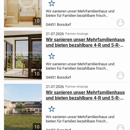
Merken
Wir sanieren unser Mehrfamilienhaus und
bieten für Familien bezahlbare frisch
sanierte 4-Raumwohnungen und 5 -
10
Raumwohnungen an, meistens mit
04451 Borsdorf
Balkon oder Loggia.
Bitte melden Sie sich
bei Interesse...
21.07.2026
Partner-Anzeige
Wir sanieren unser Mehrfamilienhaus
und bieten bezahlbare 4-R und 5-R-
Wohnungen für Familien an
Merken
Wir sanieren unser Mehrfamilienhaus und
bieten für Familien bezahlbare frisch
sanierte 4-Raumwohnungen und 5 -
10
Raumwohnungen an, meistens mit
04451 Borsdorf
Balkon oder Loggia.
Bitte melden Sie sich
bei Interesse...
21.07.2026
Partner-Anzeige
Wir sanieren unser Mehrfamilienhaus
und bieten bezahlbare 4-R und 5-R-
Wohnungen für Familien an
Merken
Wir sanieren unser Mehrfamilienhaus und
bieten für Familien bezahlbare frisch
sanierte 4-Raumwohnungen und 5 -
10
Raumwohnungen an, meistens mit