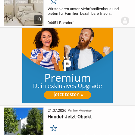
Merken
Wir sanieren unser Mehrfamilienhaus und
bieten für Familien bezahlbare frisch
sanierte 4-Raumwohnungen und 5 -
10
Raumwohnungen an, meistens mit
04451 Borsdorf
Balkon oder Loggia.
Bitte melden Sie sich
bei Interesse...
21.07.2026
Partner-Anzeige
Handel-Jetzt-Objekt
Merken