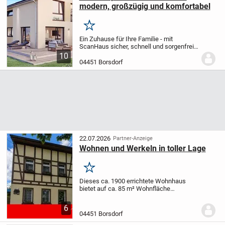
modern, großzügig und komfortabel
Merken
Ein Zuhause für Ihre Familie - mit
ScanHaus sicher, schnell und sorgenfrei
gebaut
Für viele junge Familien ist der Bau
10
eines Einfamilienhauses mehr als ein
04451 Borsdorf
Bauprojekt - es ist der Wunsch nach
einem...
22.07.2026
Partner-Anzeige
Wohnen und Werkeln in toller Lage
Merken
Dieses ca. 1900 errichtete Wohnhaus
bietet auf ca. 85 m² Wohnfläche
vielfältige Möglichkeiten zur individuellen
Gestaltung. Die Wohnfläche verteilt sich
6
auf drei Etagen mit insgesamt fünf
04451 Borsdorf
Zimmern, von...