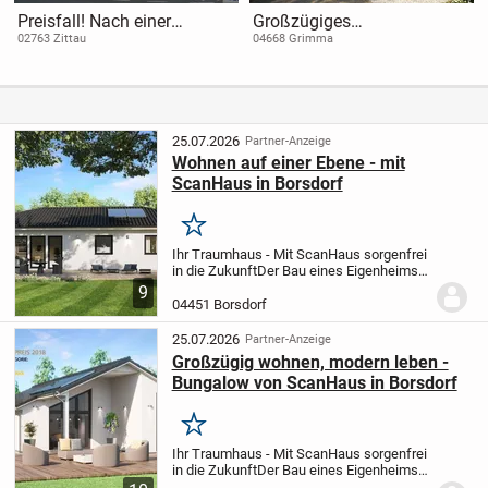
Preisfall! Nach einer
Großzügiges
Sanierung ein Hingucker!
Einfamilienhaus mit Garage
02763 Zittau
04668 Grimma
in ruhiger Siedlungslage
von Grimma
25.07.2026
Partner-Anzeige
Wohnen auf einer Ebene - mit
ScanHaus in Borsdorf
Merken
Ihr Traumhaus - Mit ScanHaus sorgenfrei
in die Zukunft
Der Bau eines Eigenheims
ist eine der wichtigsten Entscheidungen
9
im Leben. Doch wir wissen: So groß die
04451 Borsdorf
Vorfreude ist, so viele Fragen und...
25.07.2026
Partner-Anzeige
Großzügig wohnen, modern leben -
Bungalow von ScanHaus in Borsdorf
Merken
Ihr Traumhaus - Mit ScanHaus sorgenfrei
in die Zukunft
Der Bau eines Eigenheims
ist eine der wichtigsten Entscheidungen