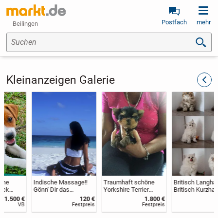
Postfach
mehr
Beilingen
Suchen
Kleinanzeigen Galerie
zurüc
Indische Massage!!
Traumhaft schöne
Britisch Langhaar &
Gönn' Dir das
Yorkshire Terrier
Britisch Kurzhaar
Besondere!
Babys
Kitten mit
120 €
1.800 €
980 €
Stammbaum
Festpreis
Festpreis
VB