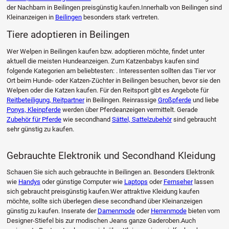
der Nachbarn in Beilingen preisgünstig kaufen.Innerhalb von Beilingen sind
Kleinanzeigen in
Beilingen
besonders stark vertreten.
Tiere adoptieren in Beilingen
Wer Welpen in Beilingen kaufen bzw. adoptieren möchte, findet unter
aktuell die meisten Hundeanzeigen. Zum Katzenbabys kaufen sind
folgende Kategorien am beliebtesten: . Interessenten sollten das Tier vor
Ort beim Hunde- oder Katzen-Züchter in Beilingen besuchen, bevor sie den
Welpen oder die Katzen kaufen. Für den Reitsport gibt es Angebote für
Reitbeteiligung, Reitpartner
in Beilingen. Reinrassige
Großpferde
und liebe
Ponys, Kleinpferde
werden über Pferdeanzeigen vermittelt. Gerade
Zubehör für Pferde
wie secondhand
Sättel, Sattelzubehör
sind gebraucht
sehr günstig zu kaufen.
Gebrauchte Elektronik und Secondhand Kleidung
Schauen Sie sich auch gebrauchte in Beilingen an. Besonders Elektronik
wie
Handys
oder günstige Computer wie
Laptops
oder
Fernseher
lassen
sich gebraucht preisgünstig kaufen.Wer attraktive Kleidung kaufen
möchte, sollte sich überlegen diese secondhand über Kleinanzeigen
günstig zu kaufen. Inserate der
Damenmode
oder
Herrenmode
bieten vom
Designer-Stiefel bis zur modischen Jeans ganze Gaderoben.Auch