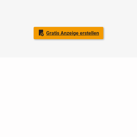
Gratis Anzeige erstellen
Nutzungsbedingungen
Datenschutz
Barrierefreiheit
Impressum
Kontakt
Hilfe
Sicherheit
Jugendschutz
Login
Konto löschen
Premium buchen
Abo kündigen
Ratgeber
Newsletter
Über uns
Jobs
Werbung
Facebook
Widget erstellen
markt.de
ist ein Angebot von © markt.de GmbH & Co. KG - Dein
Portal für kostenlose Kleinanzeigen aus Deutschland.