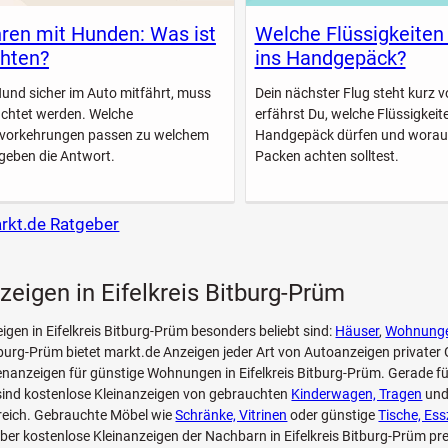
ren mit Hunden: Was ist
Welche Flüssigkeiten
hten?
ins Handgepäck?
Hund sicher im Auto mitfährt, muss
Dein nächster Flug steht kurz vo
achtet werden. Welche
erfährst Du, welche Flüssigkeite
svorkehrungen passen zu welchem
Handgepäck dürfen und worau
geben die Antwort.
Packen achten solltest.
arkt.de Ratgeber
zeigen in Eifelkreis Bitburg-Prüm
eigen in Eifelkreis Bitburg-Prüm besonders beliebt sind:
Häuser
,
Wohnung
itburg-Prüm bietet markt.de Anzeigen jeder Art von Autoanzeigen privat
enanzeigen für günstige Wohnungen in Eifelkreis Bitburg-Prüm. Gerade fü
sind kostenlose Kleinanzeigen von gebrauchten
Kinderwagen, Tragen
und
freich. Gebrauchte Möbel wie
Schränke, Vitrinen
oder günstige
Tische, Es
über kostenlose Kleinanzeigen der Nachbarn in Eifelkreis Bitburg-Prüm pr