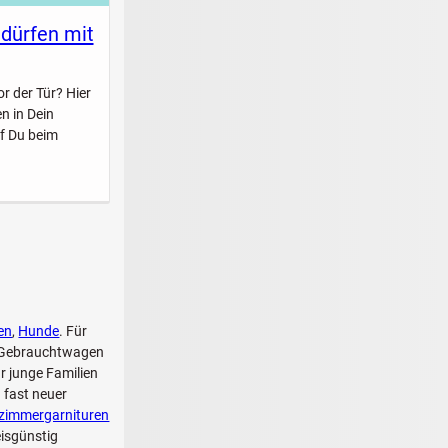
 dürfen mit
r der Tür? Hier
n in Dein
f Du beim
en
,
Hunde
. Für
er Gebrauchtwagen
r junge Familien
 fast neuer
szimmergarnituren
eisgünstig