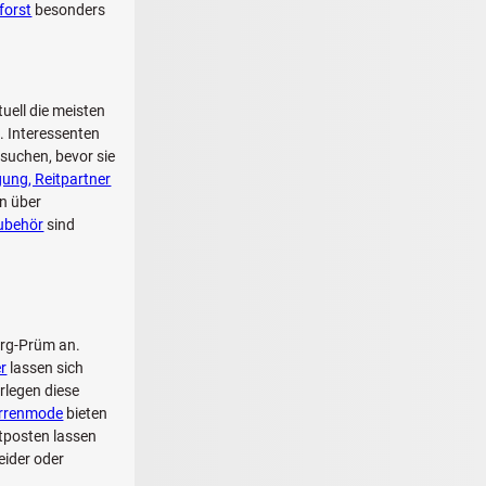
forst
besonders
uell die meisten
. Interessenten
esuchen, bevor sie
igung, Reitpartner
n über
zubehör
sind
burg-Prüm an.
r
lassen sich
rlegen diese
rrenmode
bieten
tposten lassen
eider oder