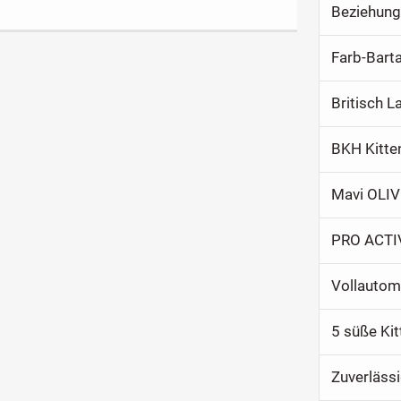
Beziehung
Farb-Bart
Britisch 
BKH Kitte
PRO ACTIV
5 süße Ki