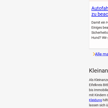
Autofah
zu beac
Damit ein 
Einiges be
Sicherheit
Hund? Wir 
Alle m
Kleinan
Als Kleinanz
Eifelkreis B
bis Immobili
mit Kindern 
Kleidung
hil
lassen sich 