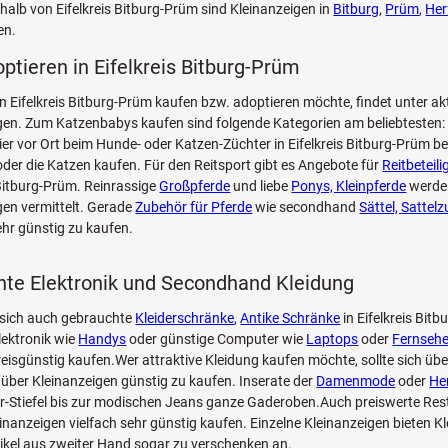
halb von Eifelkreis Bitburg-Prüm sind Kleinanzeigen in
Bitburg
,
Prüm
,
Her
en.
optieren in Eifelkreis Bitburg-Prüm
n Eifelkreis Bitburg-Prüm kaufen bzw. adoptieren möchte, findet unter akt
n. Zum Katzenbabys kaufen sind folgende Kategorien am beliebtesten: 
Tier vor Ort beim Hunde- oder Katzen-Züchter in Eifelkreis Bitburg-Prüm b
der die Katzen kaufen. Für den Reitsport gibt es Angebote für
Reitbeteil
s Bitburg-Prüm. Reinrassige
Großpferde
und liebe
Ponys, Kleinpferde
werde
en vermittelt. Gerade
Zubehör für Pferde
wie secondhand
Sättel, Sattel
hr günstig zu kaufen.
te Elektronik und Secondhand Kleidung
 sich auch gebrauchte
Kleiderschränke
,
Antike Schränke
in Eifelkreis Bit
ektronik wie
Handys
oder günstige Computer wie
Laptops
oder
Fernsehe
eisgünstig kaufen.Wer attraktive Kleidung kaufen möchte, sollte sich übe
ber Kleinanzeigen günstig zu kaufen. Inserate der
Damenmode
oder
He
r-Stiefel bis zur modischen Jeans ganze Gaderoben.Auch preiswerte Res
einanzeigen vielfach sehr günstig kaufen. Einzelne Kleinanzeigen bieten Kl
tikel aus zweiter Hand sogar zu verschenken an.