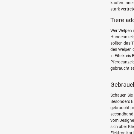
kaufen.Inner
stark vertret
Tiere ad
Wer Welpen i
Hundeanzeige
sollten das 
den Welpen o
in Eifelkrei
Pferdeanzeig
gebraucht se
Gebrauch
Schauen Sie
Besonders El
gebraucht pr
secondhand ü
vom Designe
sich über Kl
Elektronikar