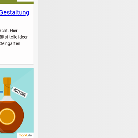
 Gestaltung
acht. Hier
ltst tolle Ideen
Steingarten