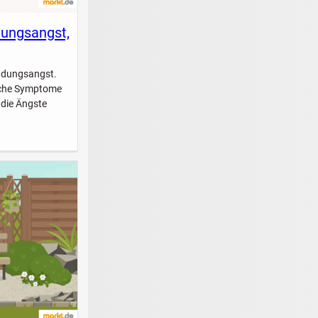
dungsangst,
indungsangst.
elche Symptome
 die Ängste