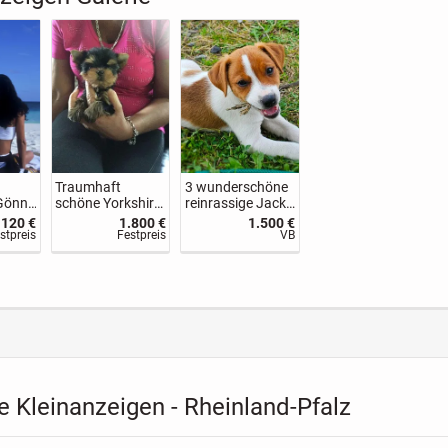
Traumhaft
3 wunderschöne
Gönn'
schöne Yorkshire
reinrassige Jack
Terrier Babys
Russell Terrier
120 €
1.800 €
1.500 €
Welpen
stpreis
Festpreis
VB
 Kleinanzeigen - Rheinland-Pfalz