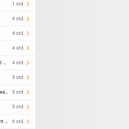
1 std.
4 std.
4 std.
4 std.
Mavi OLIVIA Damen Jeans Gerade Blau Denim mittlere Waschung W30 L80cm
4 std.
5 std.
Vollautomatisch laufendes Terrarium (mit Thermostat, 3x Repti Zoo Heat Panel, Zeitschaltuhr)
5 std.
5 std.
Zuverlässiger Fahrer / Persönliche Assistenz / Sportbegleitung gesucht (Teilzeit bis 30 Std./Woche)
6 std.