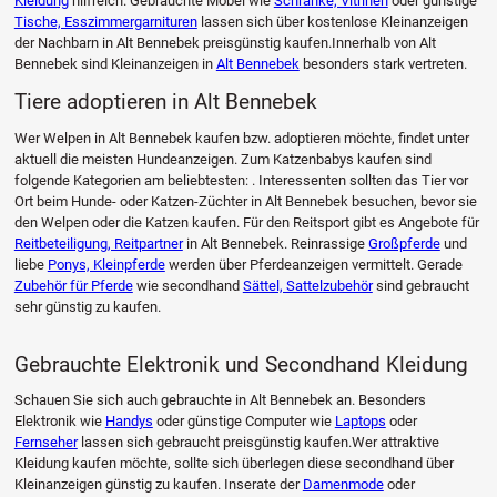
Kleidung
hilfreich. Gebrauchte Möbel wie
Schränke, Vitrinen
oder günstige
Tische, Esszimmergarnituren
lassen sich über kostenlose Kleinanzeigen
der Nachbarn in Alt Bennebek preisgünstig kaufen.Innerhalb von Alt
Bennebek sind Kleinanzeigen in
Alt Bennebek
besonders stark vertreten.
Tiere adoptieren in Alt Bennebek
Wer Welpen in Alt Bennebek kaufen bzw. adoptieren möchte, findet unter
aktuell die meisten Hundeanzeigen. Zum Katzenbabys kaufen sind
folgende Kategorien am beliebtesten: . Interessenten sollten das Tier vor
Ort beim Hunde- oder Katzen-Züchter in Alt Bennebek besuchen, bevor sie
den Welpen oder die Katzen kaufen. Für den Reitsport gibt es Angebote für
Reitbeteiligung, Reitpartner
in Alt Bennebek. Reinrassige
Großpferde
und
liebe
Ponys, Kleinpferde
werden über Pferdeanzeigen vermittelt. Gerade
Zubehör für Pferde
wie secondhand
Sättel, Sattelzubehör
sind gebraucht
sehr günstig zu kaufen.
Gebrauchte Elektronik und Secondhand Kleidung
Schauen Sie sich auch gebrauchte in Alt Bennebek an. Besonders
Elektronik wie
Handys
oder günstige Computer wie
Laptops
oder
Fernseher
lassen sich gebraucht preisgünstig kaufen.Wer attraktive
Kleidung kaufen möchte, sollte sich überlegen diese secondhand über
Kleinanzeigen günstig zu kaufen. Inserate der
Damenmode
oder