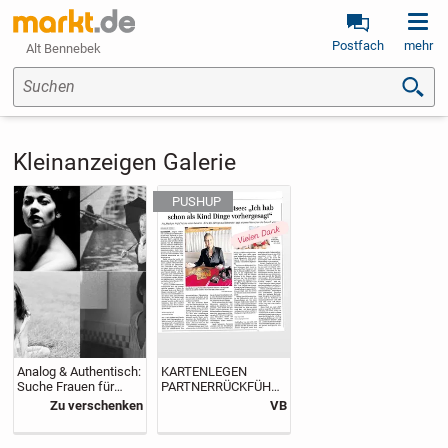
Postfach
mehr
Alt Bennebek
Suchen
Kleinanzeigen Galerie
Analog & Authentisch:
KARTENLEGEN
Suche Frauen für
PARTNERRÜCKFÜHR
Boudoir- & Sensual-
UNG
Zu verschenken
VB
Projekte (TFP / SH &
PARTNERZUSAMMEN
HH)
FÜHRUNG
LIEBESMAGIE VIP