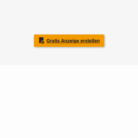
Gratis Anzeige erstellen
Nutzungsbedingungen
Datenschutz
Barrierefreiheit
Impressum
Kontakt
Hilfe
Sicherheit
Jugendschutz
Login
Konto löschen
Premium buchen
Abo kündigen
Ratgeber
Newsletter
Über uns
Jobs
Werbung
Facebook
Widget erstellen
markt.de
ist ein Angebot von © markt.de GmbH & Co. KG - Dein