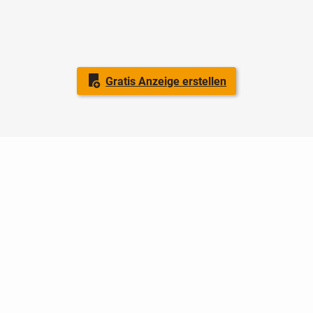
Gratis Anzeige erstellen
Nutzungsbedingungen
Datenschutz
Barrierefreiheit
Impressum
Kontakt
Hilfe
Sicherheit
Jugendschutz
Login
Konto löschen
Premium buchen
Abo kündigen
Ratgeber
Newsletter
Über uns
Jobs
Werbung
Facebook
Widget erstellen
markt.de
ist ein Angebot von © markt.de GmbH & Co. KG - Dein
Portal für kostenlose Kleinanzeigen aus Deutschland.