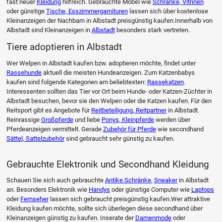
fast neuer
Kleidung
hilfreich. Gebrauchte Möbel wie
Schränke, Vitrinen
oder günstige
Tische, Esszimmergarnituren
lassen sich über kostenlose
Kleinanzeigen der Nachbarn in Albstadt preisgünstig kaufen.Innerhalb von
Albstadt sind Kleinanzeigen in
Albstadt
besonders stark vertreten.
Tiere adoptieren in Albstadt
Wer Welpen in Albstadt kaufen bzw. adoptieren möchte, findet unter
Rassehunde
aktuell die meisten Hundeanzeigen. Zum Katzenbabys
kaufen sind folgende Kategorien am beliebtesten:
Rassekatzen
.
Interessenten sollten das Tier vor Ort beim Hunde- oder Katzen-Züchter in
Albstadt besuchen, bevor sie den Welpen oder die Katzen kaufen. Für den
Reitsport gibt es Angebote für
Reitbeteiligung, Reitpartner
in Albstadt.
Reinrassige
Großpferde
und liebe
Ponys, Kleinpferde
werden über
Pferdeanzeigen vermittelt. Gerade
Zubehör für Pferde
wie secondhand
Sättel, Sattelzubehör
sind gebraucht sehr günstig zu kaufen.
Gebrauchte Elektronik und Secondhand Kleidung
Schauen Sie sich auch gebrauchte
Antike Schränke
,
Sneaker
in Albstadt
an. Besonders Elektronik wie
Handys
oder günstige Computer wie
Laptops
oder
Fernseher
lassen sich gebraucht preisgünstig kaufen.Wer attraktive
Kleidung kaufen möchte, sollte sich überlegen diese secondhand über
Kleinanzeigen günstig zu kaufen. Inserate der
Damenmode
oder