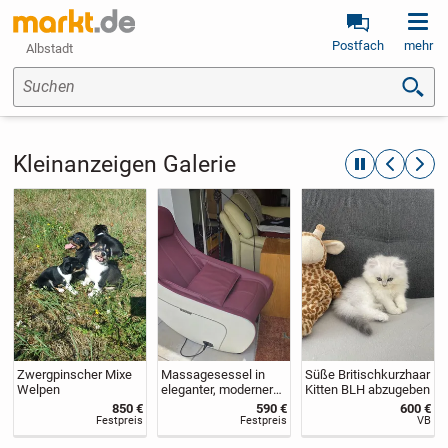
Postfach
mehr
Albstadt
Suchen
Kleinanzeigen Galerie
automatische R
zurückblät
weite
Zwergpinscher Mixe
Massagesessel in
Süße Britischkurzhaar
Welpen
eleganter, moderner
Kitten BLH abzugeben
Form, neuwertig, da
850 €
590 €
600 €
nach
Festpreis
Festpreis
VB
Serienrippenbruch für