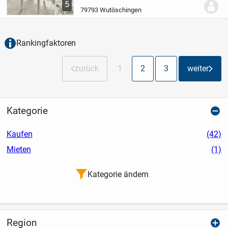
5
solide und langfristige Anlage legen. Die...
79793 Wutöschingen
Rankingfaktoren
zurück
1
2
3
weiter
Kategorie
Kaufen
(42)
Mieten
(1)
Kategorie ändern
Region