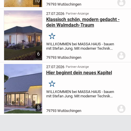
10
gepflegten 6-Familienhaus aus dem
79793 Wutöschingen
Baujahr 2002 in Horheim und überzeugt
durch eine durchdachte Raumaufteil...
27.07.2026
Partner-Anzeige
Klassisch schön, modern gedacht -
dein Walmdach-Traum
Merken
WILLKOMMEN bei MASSA HAUS - bauen
mit Stefan Jung.
Mit moderner Technik
und höchster Qualität lassen Sie Ihren
6
Traum vom Haus wahr werden. Mit dem
79793 Wutöschingen
Marktführer MASSA HAUS starten wir
gemeinsam in Ihr...
27.07.2026
Partner-Anzeige
Hier beginnt dein neues Kapitel
Merken
WILLKOMMEN bei MASSA HAUS - bauen
mit Stefan Jung.
Mit moderner Technik
und höchster Qualität lassen Sie Ihren
Traum vom Haus wahr werden. Mit dem
8
Marktführer MASSA HAUS starten wir
79793 Wutöschingen
gemeinsam in Ihr...