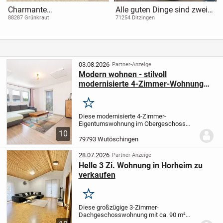
Charmante
Alle guten Dinge sind zwei:
Doppelhaushälfte mit viel
Zweifamilienhaus mit
88287 Grünkraut
71254 Ditzingen
Platz zur
eigener Werkstatt & flexiblen
Selbstverwirklichung
Wohnmöglichkeiten
03.08.2026
Partner-Anzeige
Modern wohnen - stilvoll
modernisierte 4-Zimmer-Wohnung
mit Dachterrasse, Balkon und Garage
Merken
Diese modernisierte 4-Zimmer-
Eigentumswohnung im Obergeschoss
eines gepflegten Dreifamilienhauses
10
überzeugt mit rund 118 m² Wohnfläche,
79793 Wutöschingen
einer durchdachten Raumaufteilung und
einer zentralen,...
28.07.2026
Partner-Anzeige
Helle 3 Zi. Wohnung in Horheim zu
verkaufen
Merken
Diese großzügige 3-Zimmer-
Dachgeschosswohnung mit ca. 90 m²
Wohnfläche befindet sich in einem