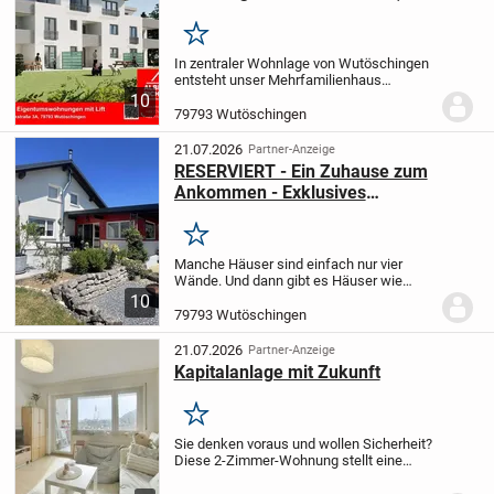
Wutöschingen - Neubau
Merken
In zentraler Wohnlage von Wutöschingen
entsteht unser Mehrfamilienhaus
"Werkstraße 3a" mit 8 Wohneinheiten.
In
10
massiver Kalksandsteinbauweise
79793 Wutöschingen
errichtet, wird das Haus dem Ruhe- und
Erholungsbedürfni...
21.07.2026
Partner-Anzeige
RESERVIERT - Ein Zuhause zum
Ankommen - Exklusives
Familienhaus mit Wintergarten &
traumhaftem Garten
Merken
Manche Häuser sind einfach nur vier
Wände. Und dann gibt es Häuser wie
dieses - Orte, an denen Erinnerungen
10
entstehen, Kinder unbeschwert im Garten
79793 Wutöschingen
spielen und man jeden Tag aufs Neue
gerne nach Hause...
21.07.2026
Partner-Anzeige
Kapitalanlage mit Zukunft
Merken
Sie denken voraus und wollen Sicherheit?
Diese 2-Zimmer-Wohnung stellt eine
interessante Investitionsmöglichkeit für
Kapitalanleger dar, die Wert auf eine