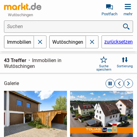
Postfach
mehr
Wutöschingen
Suchen
zurücksetzen
Immobilien
Wutöschingen
schließen
schließen
43 Treffer
Immobilien in
Wutöschingen
Suche
Sortierung
speichern
Galerie
automatische R
zurückblät
weite