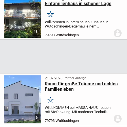
Einfamilienhaus in schöner Lage
Merken
Willkommen in Ihrem neuen Zuhause in
Wutöschingen-Degernau, einem
charmanten Einfamilienhaus, das Ihnen
10
eine einzigartige Gelegenheit bietet, Ihren
79793 Wutöschingen
Wohntraum zu verwirklichen. Diese
Immobilie aus dem...
21.07.2026
Partner-Anzeige
Raum für große Träume und echtes
Familienleben
Merken
WILLKOMMEN bei MASSA HAUS - bauen
mit Stefan Jung.
Mit moderner Technik
und höchster Qualität lassen Sie Ihren
8
Traum vom Haus wahr werden. Mit dem
79793 Wutöschingen
Marktführer MASSA HAUS starten wir