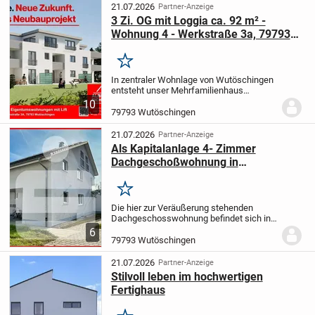
gemeinsam in Ihr...
21.07.2026
Partner-Anzeige
3 Zi. OG mit Loggia ca. 92 m² -
Wohnung 4 - Werkstraße 3a, 79793
Wutöschingen - Neubau
Merken
In zentraler Wohnlage von Wutöschingen
entsteht unser Mehrfamilienhaus
"Werkstraße 3a" mit 8 Wohneinheiten.
In
10
massiver Kalksandsteinbauweise
79793 Wutöschingen
errichtet, wird das Haus dem Ruhe- und
Erholungsbedürfni...
21.07.2026
Partner-Anzeige
Als Kapitalanlage 4- Zimmer
Dachgeschoßwohnung in
Wutöschingen
Merken
Die hier zur Veräußerung stehenden
Dachgeschosswohnung befindet sich in
einem in massiver Bauweise erstellten 3-
6
Familienhaus, verfügt über 4- Zimmer/ ca.
79793 Wutöschingen
78m² Wohnfläche, einer Einbauküche,
Gäste-...
21.07.2026
Partner-Anzeige
Stilvoll leben im hochwertigen
Fertighaus