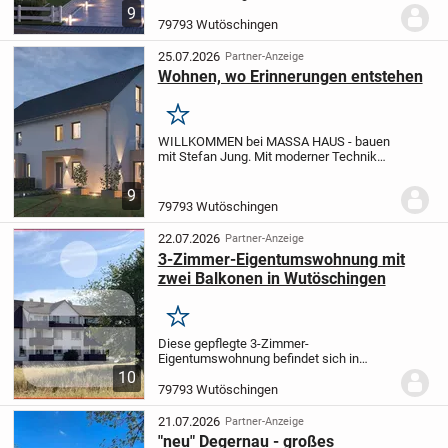
und höchster Qualität lassen Sie Ihren
9
Traum vom Haus wahr werden. Mit dem
79793 Wutöschingen
Marktführer MASSA HAUS starten wir
gemeinsam in Ihr...
25.07.2026
Partner-Anzeige
Wohnen, wo Erinnerungen entstehen
Merken
WILLKOMMEN bei MASSA HAUS - bauen
mit Stefan Jung.
Mit moderner Technik
und höchster Qualität lassen Sie Ihren
Traum vom Haus wahr werden. Mit dem
9
Marktführer MASSA HAUS starten wir
79793 Wutöschingen
gemeinsam in Ihr...
22.07.2026
Partner-Anzeige
3-Zimmer-Eigentumswohnung mit
zwei Balkonen in Wutöschingen
Merken
Diese gepflegte 3-Zimmer-
Eigentumswohnung befindet sich in
einem ruhigen Mehrfamilienhaus mit
10
lediglich drei Wohneinheiten. Zusammen
79793 Wutöschingen
mit dem direkt angebauten Gebäudeteil
umfasst die Wohnanlage...
21.07.2026
Partner-Anzeige
"neu" Degernau - großes