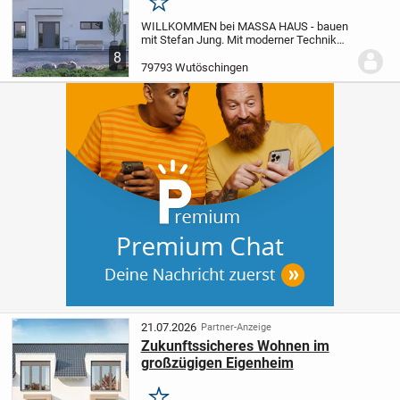
Merken
WILLKOMMEN bei MASSA HAUS - bauen
mit Stefan Jung.
Mit moderner Technik
und höchster Qualität lassen Sie Ihren
8
Traum vom Haus wahr werden. Mit dem
79793 Wutöschingen
Marktführer MASSA HAUS starten wir
gemeinsam in Ihr...
21.07.2026
Partner-Anzeige
Zukunftssicheres Wohnen im
großzügigen Eigenheim