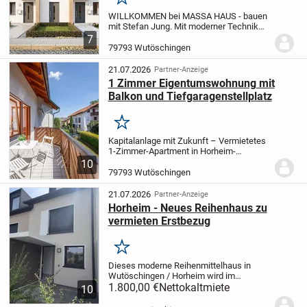
Merken
WILLKOMMEN bei MASSA HAUS - bauen
mit Stefan Jung.
Mit moderner Technik
und höchster Qualität lassen Sie Ihren
7
Traum vom Haus wahr werden. Mit dem
79793 Wutöschingen
Marktführer MASSA HAUS starten wir
gemeinsam in Ihr...
21.07.2026
Partner-Anzeige
1 Zimmer Eigentumswohnung mit
Balkon und Tiefgaragenstellplatz
Merken
Kapitalanlage mit Zukunft – Vermietetes
1-Zimmer-Apartment in Horheim-
Wutöschingen Diese gepflegte 1-Zimmer-
10
Eigentumswohnung befindet sich in
79793 Wutöschingen
ruhiger Wohnlage von Horheim in einem
Mehrfamilienhaus mit...
21.07.2026
Partner-Anzeige
Horheim - Neues Reihenhaus zu
vermieten Erstbezug
Merken
Dieses moderne Reihenmittelhaus in
Wutöschingen / Horheim wird im
Erstbezug zur Miete angeboten und
1.800,00 €
Nettokaltmiete
10
überzeugt durch eine zeitgemäße
Raumaufteilung auf drei Etagen sowie