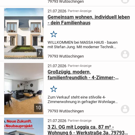
79793 Wutöschingen
eine solide Massivbauweise. Das...
21.07.2026
Partner-Anzeige
Gemeinsam wohnen, individuell leben
- dein Familienhaus
Merken
WILLKOMMEN bei MASSA HAUS - bauen
mit Stefan Jung.
Mit moderner Technik
und höchster Qualität lassen Sie Ihren
7
Traum vom Haus wahr werden. Mit dem
79793 Wutöschingen
Marktführer MASSA HAUS starten wir
gemeinsam in Ihr...
21.07.2026
Partner-Anzeige
Großzügig, modern,
familienfreundlich - 4-Zimmer-
Wohnung in Horheim
Merken
Zum Verkauf steht eine stilvolle 4-
Zimmerwohnung in gefragter Wohnlage
von Horheim - ideal für Paare, junge
10
Familien oder alle, die großzügiges
79793 Wutöschingen
Wohnen in ruhiger Umgebung
schätzen.
Die Wohnung...
21.07.2026
Partner-Anzeige
3 Zi. OG mit Loggia ca. 87 m² -
Wohnung 6 - Werkstraße 3a, 79793