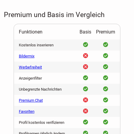
Premium und Basis im Vergleich
Funktionen
Basis
Premium
ja
ja
Kostenlos inserieren
nein
ja
Bildermix
nein
ja
Werbefreiheit
ja
ja
Anzeigenfilter
ja
ja
Unbegrenzte Nachrichten
nein
ja
Premium Chat
nein
ja
Favoriten
ja
ja
Profil kostenlos verifizieren
ja
ja
Profilnamen jährlich ändern