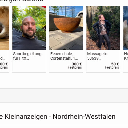
elpe
Zuverlässiger
Wasserschale,
Britisch Kurzhaar
-
Liebeszauber und
Cortenstahl, 1,5
Kitten, BKH,
Partnerrückführu
m Durchmesser
Kätzchen,
750 €
80 €
400 €
350 €
ng seit über 3
Katzen, Blau,
stpreis
Festpreis
Festpreis
Festpreis
Jahrzehnten!
Blue, Grau, Gray
e Kleinanzeigen - Nordrhein-Westfalen