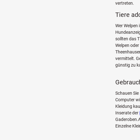
vertreten.
Tiere ad
Wer Welpen i
Hundeanzeige
sollten das 
Welpen oder 
Theenhausen
vermittelt. 
günstig zu k
Gebrauch
Schauen Sie 
Computer w
Kleidung kau
Inserate der
Gaderoben.Au
Einzelne Kle