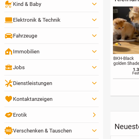
Kind & Baby
Elektronik & Technik
Fahrzeuge
Immobilien
uerschale,
Massage in
Heilige Birma
Maltipoo W
rtenstahl, 1
53639
Kitten mit
13 Wochen 
Jobs
ter
Königswinter-
Ahnentafel,
geimpft &
300 €
50 €
1.300 €
urchmesser
Oberpleis
entwurmt
Festpreis
Festpreis
Festpreis
Fe
Dienstleistungen
Kontaktanzeigen
Erotik
Neuest
Verschenken & Tauschen