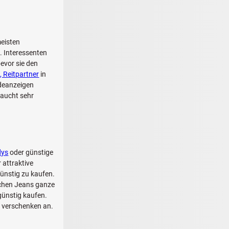
meisten
. Interessenten
evor sie den
, Reitpartner
in
deanzeigen
raucht sehr
dys
oder günstige
 attraktive
ünstig zu kaufen.
schen Jeans ganze
günstig kaufen.
u verschenken an.