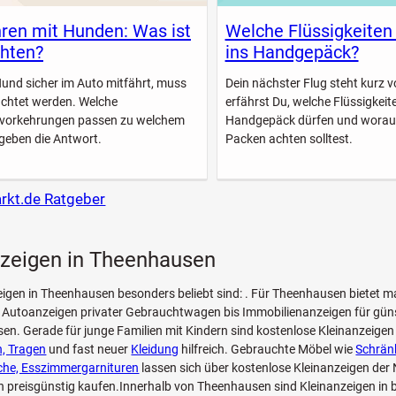
ren mit Hunden: Was ist
Welche Flüssigkeiten
hten?
ins Handgepäck?
Hund sicher im Auto mitfährt, muss
Dein nächster Flug steht kurz vo
achtet werden. Welche
erfährst Du, welche Flüssigkeite
svorkehrungen passen zu welchem
Handgepäck dürfen und worau
geben die Antwort.
Packen achten solltest.
arkt.de Ratgeber
nzeigen in Theenhausen
eigen in Theenhausen besonders beliebt sind: . Für Theenhausen bietet m
on Autoanzeigen privater Gebrauchtwagen bis Immobilienanzeigen für g
en. Gerade für junge Familien mit Kindern sind kostenlose Kleinanzeige
, Tragen
und fast neuer
Kleidung
hilfreich. Gebrauchte Möbel wie
Schränk
che, Esszimmergarnituren
lassen sich über kostenlose Kleinanzeigen der
preisgünstig kaufen.Innerhalb von Theenhausen sind Kleinanzeigen in 