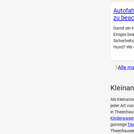
Autofah
zu beac
Damit ein 
Einiges be
Sicherheit
Hund? Wir 
Alle m
Kleina
Als Kleinanz
jeder Art v
in Theenhaus
Kinderwagen
günstige
Tis
Theenhausen 