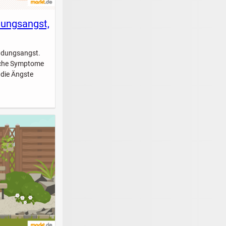
dungsangst,
indungsangst.
elche Symptome
 die Ängste