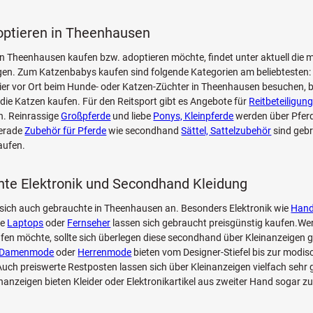
optieren in Theenhausen
n Theenhausen kaufen bzw. adoptieren möchte, findet unter aktuell die 
n. Zum Katzenbabys kaufen sind folgende Kategorien am beliebtesten: 
Tier vor Ort beim Hunde- oder Katzen-Züchter in Theenhausen besuchen, b
die Katzen kaufen. Für den Reitsport gibt es Angebote für
Reitbeteiligung
. Reinrassige
Großpferde
und liebe
Ponys, Kleinpferde
werden über Pfer
Gerade
Zubehör für Pferde
wie secondhand
Sättel, Sattelzubehör
sind geb
aufen.
te Elektronik und Secondhand Kleidung
sich auch gebrauchte in Theenhausen an. Besonders Elektronik wie
Han
ie
Laptops
oder
Fernseher
lassen sich gebraucht preisgünstig kaufen.Wer
fen möchte, sollte sich überlegen diese secondhand über Kleinanzeigen g
Damenmode
oder
Herrenmode
bieten vom Designer-Stiefel bis zur modi
ch preiswerte Restposten lassen sich über Kleinanzeigen vielfach sehr 
inanzeigen bieten Kleider oder Elektronikartikel aus zweiter Hand sogar z