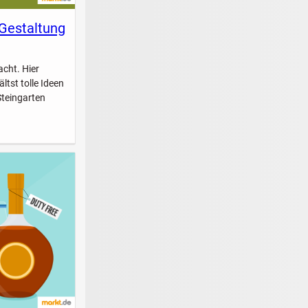
 Gestaltung
acht. Hier
ltst tolle Ideen
Steingarten