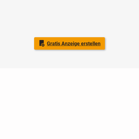
Gratis Anzeige erstellen
Nutzungsbedingungen
Datenschutz
Barrierefreiheit
Impressum
Kontakt
Hilfe
Sicherheit
Jugendschutz
Login
Konto löschen
Premium buchen
Abo kündigen
Ratgeber
Newsletter
Über uns
Jobs
Werbung
Facebook
Widget erstellen