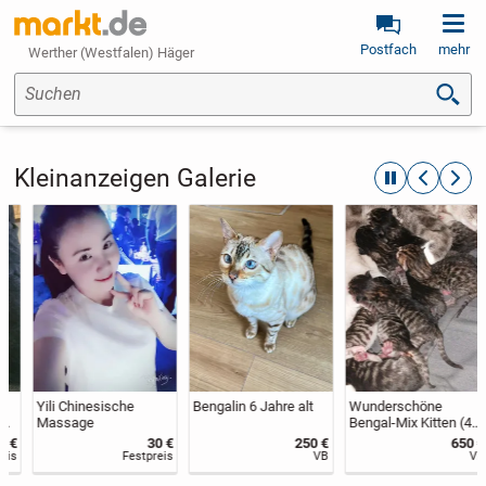
Postfach
mehr
Werther (Westfalen) Häger
Suchen
Kleinanzeigen Galerie
automatische R
zurückblät
weite
Yili Chinesische
Bengalin 6 Jahre alt
Wunderschöne
Massage
Bengal-Mix Kitten (4
Kater / 2 Kätzchen)
30 €
250 €
650 €
mit edlem
Festpreis
VB
VB
Leopardenmuster