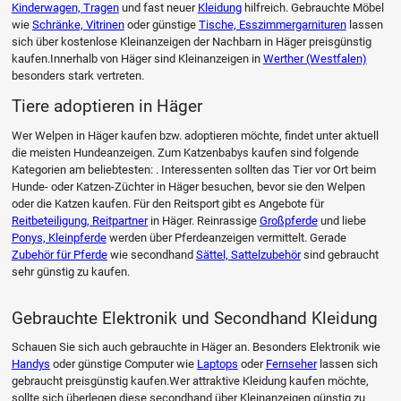
Kinderwagen, Tragen
und fast neuer
Kleidung
hilfreich. Gebrauchte Möbel
wie
Schränke, Vitrinen
oder günstige
Tische, Esszimmergarnituren
lassen
sich über kostenlose Kleinanzeigen der Nachbarn in Häger preisgünstig
kaufen.Innerhalb von Häger sind Kleinanzeigen in
Werther (Westfalen)
besonders stark vertreten.
Tiere adoptieren in Häger
Wer Welpen in Häger kaufen bzw. adoptieren möchte, findet unter aktuell
die meisten Hundeanzeigen. Zum Katzenbabys kaufen sind folgende
Kategorien am beliebtesten: . Interessenten sollten das Tier vor Ort beim
Hunde- oder Katzen-Züchter in Häger besuchen, bevor sie den Welpen
oder die Katzen kaufen. Für den Reitsport gibt es Angebote für
Reitbeteiligung, Reitpartner
in Häger. Reinrassige
Großpferde
und liebe
Ponys, Kleinpferde
werden über Pferdeanzeigen vermittelt. Gerade
Zubehör für Pferde
wie secondhand
Sättel, Sattelzubehör
sind gebraucht
sehr günstig zu kaufen.
Gebrauchte Elektronik und Secondhand Kleidung
Schauen Sie sich auch gebrauchte in Häger an. Besonders Elektronik wie
Handys
oder günstige Computer wie
Laptops
oder
Fernseher
lassen sich
gebraucht preisgünstig kaufen.Wer attraktive Kleidung kaufen möchte,
sollte sich überlegen diese secondhand über Kleinanzeigen günstig zu