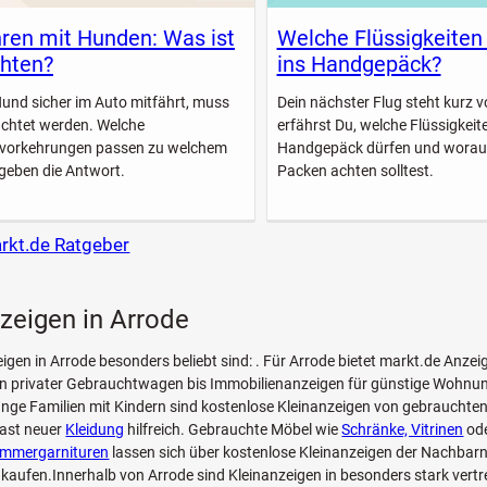
ren mit Hunden: Was ist
Welche Flüssigkeiten
hten?
ins Handgepäck?
Hund sicher im Auto mitfährt, muss
Dein nächster Flug steht kurz vo
achtet werden. Welche
erfährst Du, welche Flüssigkeite
svorkehrungen passen zu welchem
Handgepäck dürfen und worau
geben die Antwort.
Packen achten solltest.
arkt.de Ratgeber
zeigen in Arrode
eigen in Arrode besonders beliebt sind: . Für Arrode bietet markt.de Anzei
n privater Gebrauchtwagen bis Immobilienanzeigen für günstige Wohnun
unge Familien mit Kindern sind kostenlose Kleinanzeigen von gebrauchte
ast neuer
Kleidung
hilfreich. Gebrauchte Möbel wie
Schränke, Vitrinen
ode
zimmergarnituren
lassen sich über kostenlose Kleinanzeigen der Nachbarn
 kaufen.Innerhalb von Arrode sind Kleinanzeigen in besonders stark vertr