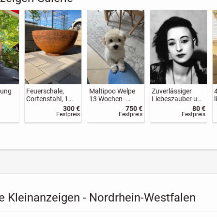
le,
Britisch Kurzhaar
Liebevolle BKH-
Sehr schöner
 1,5
Kitten, BKH,
Katzengeschwist
Randol / BKH
sser
Kätzchen,
er abzugeben 🐾
Kater
400 €
350 €
900 €
500 €
Katzen, Blau,
stpreis
Festpreis
VB
VB
Blue, Grau, Gray
e Kleinanzeigen - Nordrhein-Westfalen