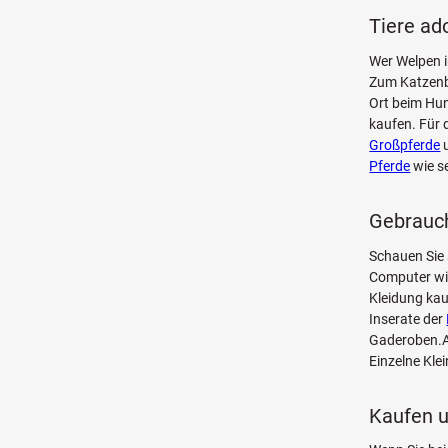
Tiere ad
Wer Welpen i
Zum Katzenba
Ort beim Hun
kaufen. Für 
Großpferde
u
Pferde
wie 
Gebrauch
Schauen Sie 
Computer w
Kleidung kau
Inserate der
Gaderoben.Au
Einzelne Kle
Kaufen u