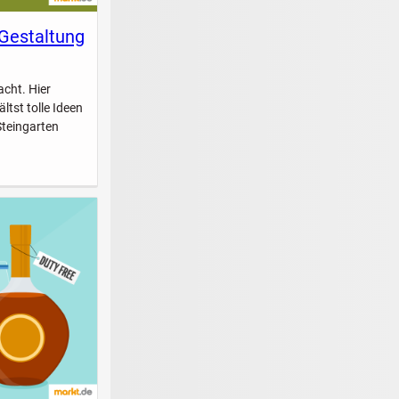
 Gestaltung
acht. Hier
ltst tolle Ideen
Steingarten