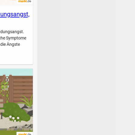
dungsangst,
indungsangst.
elche Symptome
 die Ängste