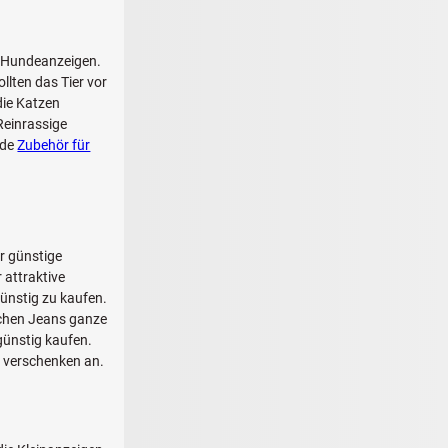
n Hundeanzeigen.
llten das Tier vor
die Katzen
Reinrassige
ade
Zubehör für
r günstige
 attraktive
ünstig zu kaufen.
schen Jeans ganze
günstig kaufen.
u verschenken an.