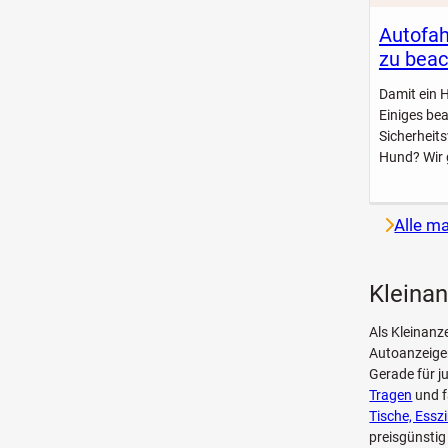
Autofah
zu beac
Damit ein 
Einiges be
Sicherheit
Hund? Wir 
Alle m
Kleinan
Als Kleinanz
Autoanzeige
Gerade für j
Tragen
und f
Tische, Ess
preisgünstig