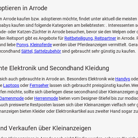
optieren in Arrode
n Arrode kaufen bzw. adoptieren möchte, findet unter aktuell die meiste
bys kaufen sind folgende Kategorien am beliebtesten: . Interessenten so
de- oder Katzen-Züchter in Arrode besuchen, bevor sie den Welpen oder 
den Reitsport gibt es Angebote für
Reitbeteiligung, Reitpartner
in Arrode. 
nd liebe
Ponys, Kleinpferde
werden über Pferdeanzeigen vermittelt. Ger
secondhand
Sättel, Sattelzubehör
sind gebraucht sehr günstig zu kaufen.
te Elektronik und Secondhand Kleidung
sich auch gebrauchte in Arrode an. Besonders Elektronik wie
Handys
ode
ie
Laptops
oder
Fernseher
lassen sich gebraucht preisgünstig kaufen.Wer
fen möchte, sollte sich überlegen diese secondhand über Kleinanzeigen g
Damenmode
oder
Herrenmode
bieten vom Designer-Stiefel bis zur modi
ch preiswerte Restposten lassen sich über Kleinanzeigen vielfach sehr 
inanzeigen bieten Kleider oder Elektronikartikel aus zweiter Hand sogar z
nd Verkaufen über Kleinanzeigen