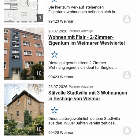
Merken
Die hier zum Verkauf stehenden
Eigentumswohnungen befinden sich in
einem Mehrfamilienhaus mit 19
1
Wohneinheiten und einer Tiefgarage mit
99423 Weimar
20 Stellplätzen. Über das Treppenhaus
oder dem Aufzug sind die...
28.07.2026
Partner-Anzeige
Wohnen mit Flair - 2-Zimmer-
Eigentum im Weimarer Westviertel
Merken
Diese gut geschnittene 2-Zimmer-
Wohnung eignet sich ideal für Singles,
Paare oder Berufstätige, die ein
10
komfortables und gut strukturiertes
99423 Weimar
Zuhause suchen. Der durchdachte
Grundriss umfasst ein...
28.07.2026
Partner-Anzeige
Stilvolle Stadtvilla mit 3 Wohnungen
in Bestlage von Weimar
Merken
Diese außergewöhnlich schöne Stadtvilla
aus den 1930er Jahren vereint zeitlose
Eleganz mit großzügigen
10
Raumverhältnissen und vielseitigen
99425 Weimar
Nutzungsmöglichkeiten. Das gepflegte