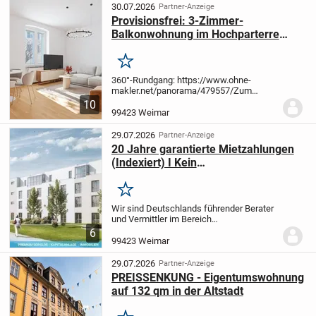
Atmosphäre. Die Wohnungen...
30.07.2026
Partner-Anzeige
Provisionsfrei: 3-Zimmer-
Balkonwohnung im Hochparterre
eines kernsanierten 4-FH, Weimar
Nordvorstadt
Merken
360°-Rundgang: https://www.ohne-
makler.net/panorama/479557/
Zum
Verkauf steht eine helle 3-Zimmer-
10
Wohnung (über 75 m² Wohnfläche) im
99423 Weimar
Hochparterre eines gepflegten 4-
Familienhaus aus den 1920er Jahren...
29.07.2026
Partner-Anzeige
20 Jahre garantierte Mietzahlungen
(Indexiert) I Kein
Verwaltungsaufwand
Merken
Wir sind Deutschlands führender Berater
und Vermittler im Bereich
Pflegeimmobilien als Kapitalanlage und
6
bieten privaten Investoren somit die
99423 Weimar
sicherste und passivste Anlageform.
Ihre
Vorteile auf...
29.07.2026
Partner-Anzeige
PREISSENKUNG - Eigentumswohnung
auf 132 qm in der Altstadt