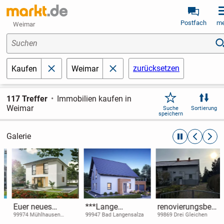
Postfach
me
Weimar
Suchen
zurücksetzen
Kaufen
Weimar
schließen
schließen
117 Treffer
Immobilien kaufen in
Weimar
Suche
Sortierung
speichern
Galerie
automatische R
zurückblät
weite
Euer neues
***Lange
renovierungsbedü
Zuhause in
Lieferzeiten?
rftige Massive
99974 Mühlhausen
99947 Bad Langensalza
99869 Drei Gleichen
(Thüringen)