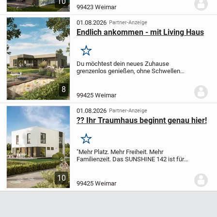
10
errichteten Mehrfamilienhauses.
Die
99423 Weimar
Wohnung zeichnet sich insbesondere
durch ihre zwei Balkons aus....
01.08.2026
Partner-Anzeige
Endlich ankommen - mit Living Haus
Merken
Du möchtest dein neues Zuhause
grenzenlos genießen, ohne Schwellen
und eben leben? Aber du willst dabei auf
nichts verzichten? Das musst du auch
8
nicht! Im SOLUTION 110 kannst du all
99425 Weimar
deine Ideen und...
01.08.2026
Partner-Anzeige
?? Ihr Traumhaus beginnt genau hier!
Merken
"Mehr Platz. Mehr Freiheit. Mehr
Familienzeit. Das SUNSHINE 142 ist für
Familien gemacht, die heute ankommen
und morgen noch genügend Raum für
10
neue Lebensabschnitte haben
99425 Weimar
möchten.
Der offene Wohn-...