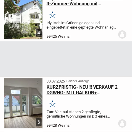
3-Zimmer-Wohnung mit
Tiefgaragenstellplatz
Merken
Idyllisch im Grünen gelegen und
eingebettet in eine gepflegte Wohnanlage
in Oberweimar bietet diese vermietete
4
Eigentumswohnung eine interessante
99425 Weimar
Möglichkeit für Anleger, die auf langfristig
stabile...
30.07.2026
Partner-Anzeige
KURZFRISTIG- NEU!!! VERKAUF 2
DGWHG- MIT BALKON+
STELLPLATZ/ WE- LEGEFELD
Merken
Zum Verkauf stehen 2 gepflegte,
gemütliche Wohnungen im DG eines
kleinen Mehrfamilienhauses. Die schön
6
geschnittenen, hellen Räume geben
99428 Weimar
diesen Wohnungen eine angenehme