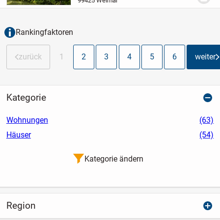
99425 Weimar
Eigentumsgrundstück bietet viel Platz für
Erholung, Gartenfreude...
Rankingfaktoren
zurück
1
2
3
4
5
6
weiter
Kategorie
Wohnungen
(63)
Häuser
(54)
Kategorie ändern
Region