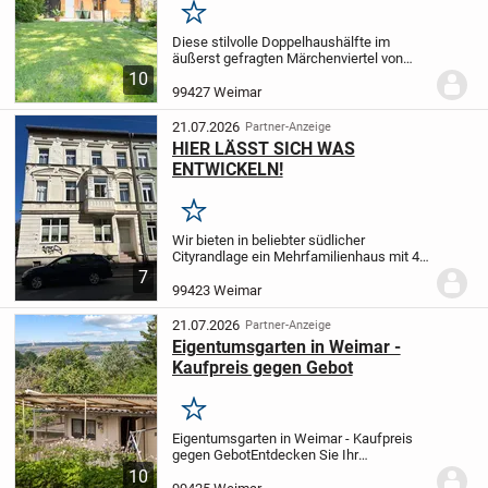
Merken
Diese stilvolle Doppelhaushälfte im
äußerst gefragten Märchenviertel von
Weimar vereint den besonderen Charakter
10
eines charmanten Wohnhauses aus dem
99427 Weimar
Jahr 1938 mit zeitgemäß modernisiertem
Wohnkomfort...
21.07.2026
Partner-Anzeige
HIER LÄSST SICH WAS
ENTWICKELN!
Merken
Wir bieten in beliebter südlicher
Cityrandlage ein Mehrfamilienhaus mit 4
Wohnungen und einer nicht mehr
7
genutzten, ehemaligen Gewerbeimmobilie
99423 Weimar
zum Kauf an. Das voll unterkellerte Haus
hat eine...
21.07.2026
Partner-Anzeige
Eigentumsgarten in Weimar -
Kaufpreis gegen Gebot
Merken
Eigentumsgarten in Weimar - Kaufpreis
gegen Gebot
Entdecken Sie Ihr
persönliches Rückzugsparadies im
10
Grünen: Dieses ca. 551 m² große