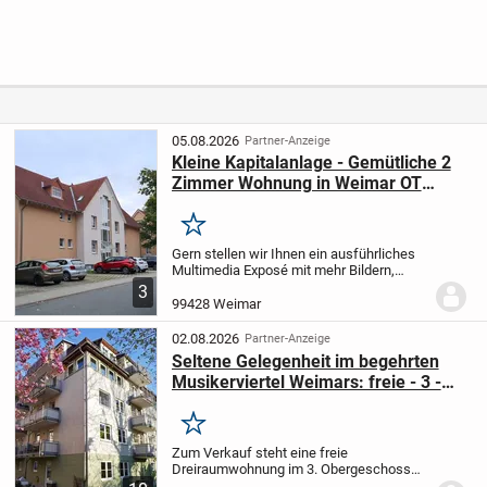
Randlage von
Fehlanzeige! Mit
Doppelhaushälfte
Mühlhausen/Thü
massa kommen
, mit großem
ringen.
Sie schnell in Ihr
Garten
Traumhaus!***
05.08.2026
Partner-Anzeige
Kleine Kapitalanlage - Gemütliche 2
Zimmer Wohnung in Weimar OT
Legefeld
Merken
Gern stellen wir Ihnen ein ausführliches
Multimedia Exposé mit mehr Bildern,
vollständiger virtueller Tour (sofern
3
vorhanden) und Unterlagen zu diesem
99428 Weimar
Objekt zur Verfügung. Dazu erhalten Sie
direkt...
02.08.2026
Partner-Anzeige
Seltene Gelegenheit im begehrten
Musikerviertel Weimars: freie - 3 -
Raum-Wohnung mit 2 x Balkon und
TG-Stellplatz
Merken
Zum Verkauf steht eine freie
Dreiraumwohnung im 3. Obergeschoss
eines 1996 auf einer Tiefgarage neu