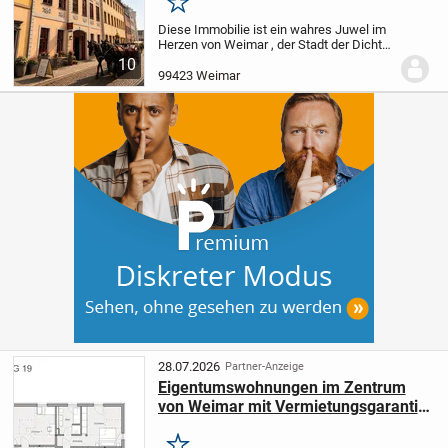
Merken
Diese Immobilie ist ein wahres Juwel im
Herzen von Weimar , der Stadt der Dichter
und Denker . Der prachtvolle
10
Eingangsbereich mit dem
99423 Weimar
atemberaubenden Kaminofen lädt dazu
ein, hier den Mittelpunkt der...
28.07.2026
Partner-Anzeige
Eigentumswohnungen im Zentrum
von Weimar mit Vermietungsgarantie
-Provisionsfrei-