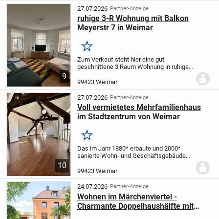
Gebäude überzeugt durch...
27.07.2026
Partner-Anzeige
ruhige 3-R Wohnung mit Balkon
Meyerstr 7 in Weimar
Merken
Zum Verkauf steht hier eine gut
geschnittene 3 Raum Wohnung in ruhiger
Lage in der Meyerstraße in 99423 Weimar.
9
Die Wohnung liegt in Hochpaterre. Sie
99423 Weimar
verfügt über einen Flur von dem man alle
Räume...
27.07.2026
Partner-Anzeige
Voll vermietetes Mehrfamilienhaus
im Stadtzentrum von Weimar
Merken
Das im Jahr 1880* erbaute und 2000*
sanierte Wohn- und Geschäftsgebäude
ist derzeit voll vermietet. In die insgesamt
10
3 Wohneinheiten gelangt man über ein
99423 Weimar
sehr gepflegtes
Treppenhaus. Die
Wohnungen...
24.07.2026
Partner-Anzeige
Wohnen im Märchenviertel -
Charmante Doppelhaushälfte mit
mediterranem Gartenflair