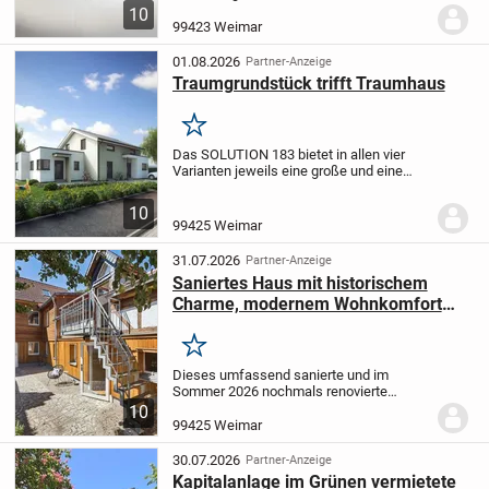
Wohngebiet, das entlang der Eduard-
10
Rosenthal-Straße in 99423
99423 Weimar
Weimar entsteht. Sowohl Paare als
auch Familien mit mehreren...
01.08.2026
Partner-Anzeige
Traumgrundstück trifft Traumhaus
Merken
Das SOLUTION 183 bietet in allen vier
Varianten jeweils eine große und eine
kleine Wohneinheit, die ihr als
Einliegerwohnung vermieten könnt, wenn
10
ihr sie nicht selbst nutzen möchtet. So
99425 Weimar
helfen euch...
31.07.2026
Partner-Anzeige
Saniertes Haus mit historischem
Charme, modernem Wohnkomfort
und vielseitiger Scheune
Merken
Dieses umfassend sanierte und im
Sommer 2026 nochmals renovierte
Einfamilienhaus (einseitig angebaut) in
10
Weimar-Tiefurt verbindet den besonderen
99425 Weimar
Charakter eines gewachsenen Hauses
mit modernem...
30.07.2026
Partner-Anzeige
Kapitalanlage im Grünen vermietete