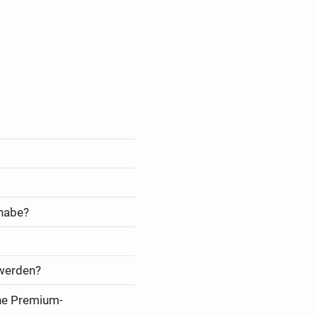
 habe?
 werden?
ine Premium-