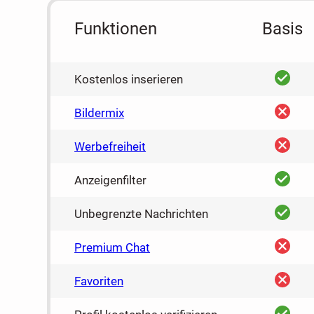
Funktionen
Basis
ja
Kostenlos inserieren
nein
Bildermix
nein
Werbefreiheit
ja
Anzeigenfilter
ja
Unbegrenzte Nachrichten
nein
Premium Chat
nein
Favoriten
ja