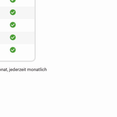
ja
ja
ja
ja
onat, jederzeit monatlich