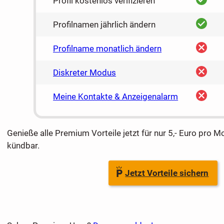
Profil kostenlos verifizieren
ja
Profilnamen jährlich ändern
nein
Profilname monatlich ändern
nein
Diskreter Modus
nein
Meine Kontakte & Anzeigenalarm
Genieße alle Premium Vorteile jetzt für nur 5,- Euro pro M
kündbar.
Jetzt Vorteile sichern