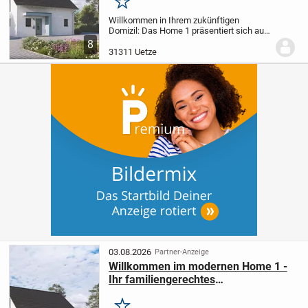
Merken
Willkommen in Ihrem zukünftigen
Domizil: Das Home 1 präsentiert sich auf
zwei Etagen mit vier flexibel nutzbaren
8
Räumen und rund 124 m² Wohnfläche -
31311 Uetze
ideal zugeschnitten auf junge Paare oder
Kleinfamil...
03.08.2026
Partner-Anzeige
Willkommen im modernen Home 1 -
Ihr familiengerechtes
Einfamilienhaus