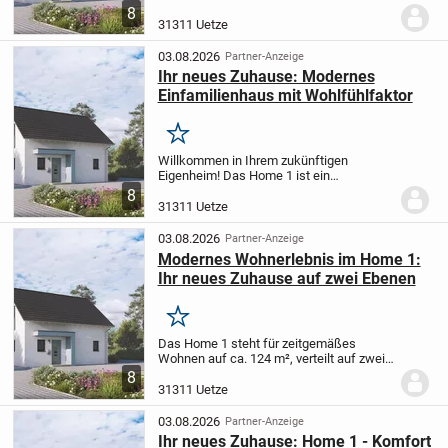
zwei Ebenen und insgesamt vier Zimmer -
8
eine hervorragende Wahl für kleinere
31311 Uetze
Familien.
Im Erdgeschoss erwartet Sie
ein...
03.08.2026
Partner-Anzeige
Ihr neues Zuhause: Modernes
Einfamilienhaus mit Wohlfühlfaktor
Merken
Willkommen in Ihrem zukünftigen
Eigenheim! Das Home 1 ist ein
zeitgemäßes Einfamilienhaus mit 124 m²
8
Wohnfläche, verteilt auf zwei Etagen und
31311 Uetze
insgesamt vier Zimmern -
maßgeschneidert für junge...
03.08.2026
Partner-Anzeige
Modernes Wohnerlebnis im Home 1:
Ihr neues Zuhause auf zwei Ebenen
Merken
Das Home 1 steht für zeitgemäßes
Wohnen auf ca. 124 m², verteilt auf zwei
Stockwerke mit insgesamt vier Zimmern -
8
eine ideale Lösung für Paare und kleine
31311 Uetze
Familien. Im Erdgeschoss erwartet Sie
ein...
03.08.2026
Partner-Anzeige
Ihr neues Zuhause: Home 1 - Komfort