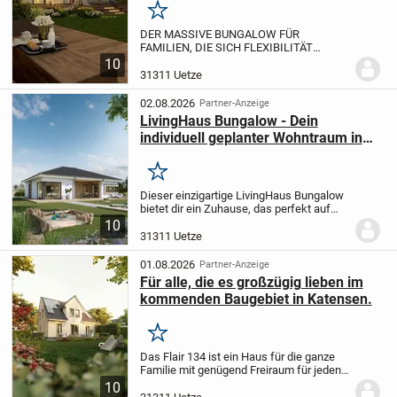
Merken
DER MASSIVE BUNGALOW FÜR
FAMILIEN, DIE SICH FLEXIBILITÄT
WÜNSCHEN.
Der Bungalow 131 hat es in
10
sich – 5 Zimmer, zwei Kinderzimmer und
31311 Uetze
zwei Bäder – viel Wohnfläche und clever
nutzbarer Stauraum für die...
02.08.2026
Partner-Anzeige
LivingHaus Bungalow - Dein
individuell geplanter Wohntraum in
Uetze
Merken
Dieser einzigartige LivingHaus Bungalow
bietet dir ein Zuhause, das perfekt auf
deine Wünsche und Vorstellungen
10
zugeschnitten wird. Der moderne
31311 Uetze
Bungalow mit einer Wohnfläche von
100,71 Quadratmetern...
01.08.2026
Partner-Anzeige
Für alle, die es großzügig lieben im
kommenden Baugebiet in Katensen.
Merken
Das Flair 134 ist ein Haus für die ganze
Familie mit genügend Freiraum für jeden.
Die offen gestaltete Diele führt Sie direkt
10
ins großzügig angelegte,