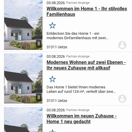
auf die Bedürfnisse...
03.08.2026
Partner-Anzeige
Willkommen im Home 1 - Ihr stilvolles
Familienhaus
Merken
Entdecken Sie das Home 1 - ein
modernes Einfamilienhaus mit zwei
Stockwerken und 124 m² Wohnfläche,
8
entwickelt für die Anforderungen kleiner
31311 Uetze
Familien.
Das Erdgeschoss überzeugt
durch ein offenes...
03.08.2026
Partner-Anzeige
Modernes Wohnen auf zwei Ebenen -
Ihr neues Zuhause mit allkauf
Merken
Das Home 1 bietet Ihnen modernes
Leben auf rund 124 m², verteilt über zwei
Stockwerke mit insgesamt vier Zimmern -
8
ideal für Paare oder kleine Familien. Im
31311 Uetze
Erdgeschoss erwartet Sie ein
weitläufiger,...
03.08.2026
Partner-Anzeige
Willkommen im neuen Zuhause -
Home 1 neu gedacht