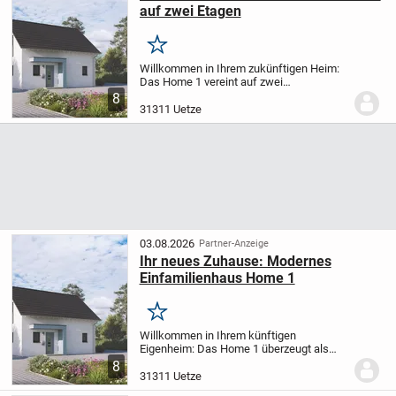
auf zwei Etagen
Merken
Willkommen in Ihrem zukünftigen Heim:
Das Home 1 vereint auf zwei
Stockwerken vier flexibel nutzbare Räume
8
und bietet insgesamt 124 m² Wohnfläche
31311 Uetze
- ideal für junge Paare oder kleine
Familien, die Wert...
03.08.2026
Partner-Anzeige
Ihr neues Zuhause: Modernes
Einfamilienhaus Home 1
Merken
Willkommen in Ihrem künftigen
Eigenheim: Das Home 1 überzeugt als
modernes Einfamilienhaus mit 124 m²
8
Wohnfläche auf zwei Stockwerken und
31311 Uetze
bietet vier Zimmer - perfekt zugeschnitten