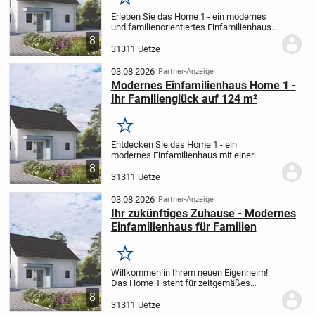
Merken
Erleben Sie das Home 1 - ein modernes
und familienorientiertes Einfamilienhaus
auf zwei Ebenen mit insgesamt 124 m²
8
Wohnfläche, optimal geeignet für kleine
31311 Uetze
Familien.
Im Erdgeschoss erwartet Sie
ein...
03.08.2026
Partner-Anzeige
Modernes Einfamilienhaus Home 1 -
Ihr Familienglück auf 124 m²
Merken
Entdecken Sie das Home 1 - ein
modernes Einfamilienhaus mit einer
Gesamtwohnfläche von 124 m², die sich
8
auf zwei Etagen verteilt. Das clevere
31311 Uetze
Raumdesign mit vier Zimmern ist ideal
auf die Bedürfnisse...
03.08.2026
Partner-Anzeige
Ihr zukünftiges Zuhause - Modernes
Einfamilienhaus für Familien
Merken
Willkommen in Ihrem neuen Eigenheim!
Das Home 1 steht für zeitgemäßes
Wohnen und bietet Ihnen auf 124 m²,
8
verteilt auf zwei Etagen, komfortablen
31311 Uetze
Raum mit vier Zimmern - ideal für junge