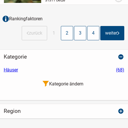
31311 Uetze
sonnendurchflutete Wohnzimmer mit
gemütlicher...
Rankingfaktoren
zurück
1
2
3
4
weiter
Kategorie
Häuser
(68)
Kategorie ändern
Region