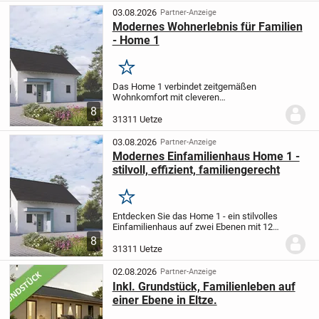
Familien.
Im...
03.08.2026
Partner-Anzeige
Modernes Wohnerlebnis für Familien
- Home 1
Merken
Das Home 1 verbindet zeitgemäßen
Wohnkomfort mit cleveren
Raumlösungen und erstreckt sich über
8
zwei Etagen auf insgesamt 124 m² - ideal
31311 Uetze
für die kleine Familie.
Im Erdgeschoss
erwartet Sie ein...
03.08.2026
Partner-Anzeige
Modernes Einfamilienhaus Home 1 -
stilvoll, effizient, familiengerecht
Merken
Entdecken Sie das Home 1 - ein stilvolles
Einfamilienhaus auf zwei Ebenen mit 124
m² Wohnfläche, ideal für kleine Familien.
8
Das Erdgeschoss punktet durch seine
31311 Uetze
offene Gestaltung: Die Bereiche...
02.08.2026
Partner-Anzeige
Inkl. Grundstück, Familienleben auf
einer Ebene in Eltze.