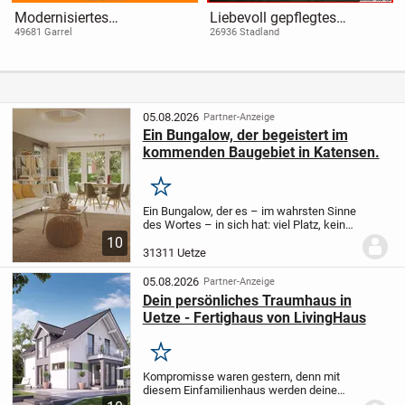
Modernisiertes
Liebevoll gepflegtes
Zweifamilienhaus in
Einfamilienhaus im
49681 Garrel
26936 Stadland
Sackgassenlage am
Aussenbereich der Gem.
Feldrand von Garrel!
Stadland
05.08.2026
Partner-Anzeige
Ein Bungalow, der begeistert im
kommenden Baugebiet in Katensen.
Merken
Ein Bungalow, der es – im wahrsten Sinne
des Wortes – in sich hat: viel Platz, keine
Stufen, zwei Bäder und vieles mehr finden
10
Sie im Bungalow 128. Dank der klugen
31311 Uetze
Raumaufteilung kann der Bereich...
05.08.2026
Partner-Anzeige
Dein persönliches Traumhaus in
Uetze - Fertighaus von LivingHaus
Merken
Kompromisse waren gestern, denn mit
diesem Einfamilienhaus werden deine
Eigenheimträume wahr. Das moderne und