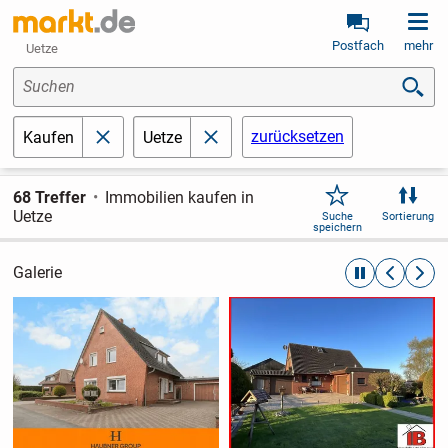
Postfach
mehr
Uetze
Suchen
zurücksetzen
Kaufen
Uetze
schließen
schließen
68 Treffer
Immobilien kaufen in
Uetze
Suche
Sortierung
speichern
Galerie
automatische R
zurückblät
weite