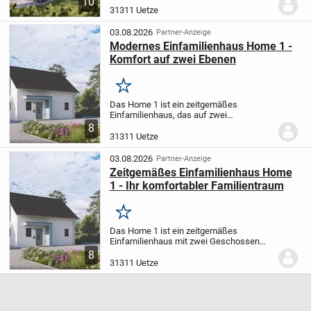
10
durchdachte Design des Hauses besticht
31311 Uetze
durch ein klassisches Satteldach mit
einer Neigung...
03.08.2026
Partner-Anzeige
Modernes Einfamilienhaus Home 1 -
Komfort auf zwei Ebenen
Merken
Das Home 1 ist ein zeitgemäßes
Einfamilienhaus, das auf zwei
Stockwerken 124 m² Wohnfläche bietet
8
und sich hervorragend für die kleine
31311 Uetze
Familie eignet, die Wert auf Komfort und
durchdachte Funktionalit...
03.08.2026
Partner-Anzeige
Zeitgemäßes Einfamilienhaus Home
1 - Ihr komfortabler Familientraum
Merken
Das Home 1 ist ein zeitgemäßes
Einfamilienhaus mit zwei Geschossen
und einer Wohnfläche von 124 m² -
8
optimal geeignet für Familien, die großen
31311 Uetze
Wert auf Wohnkomfort und durchdachte
Raumaufteilung...