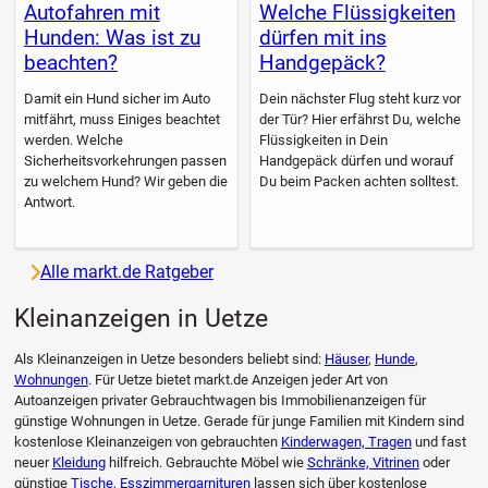
Autofahren mit
Welche Flüssigkeiten
Hunden: Was ist zu
dürfen mit ins
beachten?
Handgepäck?
Damit ein Hund sicher im Auto
Dein nächster Flug steht kurz vor
mitfährt, muss Einiges beachtet
der Tür? Hier erfährst Du, welche
werden. Welche
Flüssigkeiten in Dein
Sicherheitsvorkehrungen passen
Handgepäck dürfen und worauf
zu welchem Hund? Wir geben die
Du beim Packen achten solltest.
Antwort.
Alle markt.de Ratgeber
Kleinanzeigen in Uetze
Als Kleinanzeigen in Uetze besonders beliebt sind:
Häuser
,
Hunde
,
Wohnungen
. Für Uetze bietet markt.de Anzeigen jeder Art von
Autoanzeigen privater Gebrauchtwagen bis Immobilienanzeigen für
günstige Wohnungen in Uetze. Gerade für junge Familien mit Kindern sind
kostenlose Kleinanzeigen von gebrauchten
Kinderwagen, Tragen
und fast
neuer
Kleidung
hilfreich. Gebrauchte Möbel wie
Schränke, Vitrinen
oder
günstige
Tische, Esszimmergarnituren
lassen sich über kostenlose