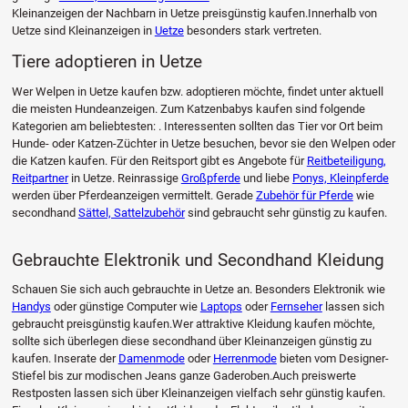
Kleinanzeigen der Nachbarn in Uetze preisgünstig kaufen.Innerhalb von
Uetze sind Kleinanzeigen in
Uetze
besonders stark vertreten.
Tiere adoptieren in Uetze
Wer Welpen in Uetze kaufen bzw. adoptieren möchte, findet unter aktuell
die meisten Hundeanzeigen. Zum Katzenbabys kaufen sind folgende
Kategorien am beliebtesten: . Interessenten sollten das Tier vor Ort beim
Hunde- oder Katzen-Züchter in Uetze besuchen, bevor sie den Welpen oder
die Katzen kaufen. Für den Reitsport gibt es Angebote für
Reitbeteiligung,
Reitpartner
in Uetze. Reinrassige
Großpferde
und liebe
Ponys, Kleinpferde
werden über Pferdeanzeigen vermittelt. Gerade
Zubehör für Pferde
wie
secondhand
Sättel, Sattelzubehör
sind gebraucht sehr günstig zu kaufen.
Gebrauchte Elektronik und Secondhand Kleidung
Schauen Sie sich auch gebrauchte in Uetze an. Besonders Elektronik wie
Handys
oder günstige Computer wie
Laptops
oder
Fernseher
lassen sich
gebraucht preisgünstig kaufen.Wer attraktive Kleidung kaufen möchte,
sollte sich überlegen diese secondhand über Kleinanzeigen günstig zu
kaufen. Inserate der
Damenmode
oder
Herrenmode
bieten vom Designer-
Stiefel bis zur modischen Jeans ganze Gaderoben.Auch preiswerte
Restposten lassen sich über Kleinanzeigen vielfach sehr günstig kaufen.