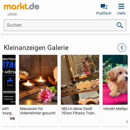
Postfach
mehr
Uetze
Suchen
Kleinanzeigen Galerie
zurüc
Masseurin für
NEU in deine Stadt
Hündin Maltipoo
Unternehmer gesucht
!!!Dein Fitness Trainer
und Lifestyle Couch !!
900 €
Festpreis