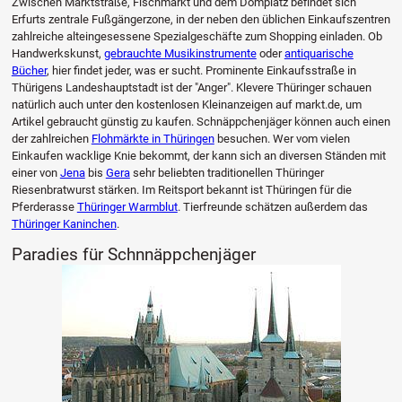
Zwischen Marktstraße, Fischmarkt und dem Domplatz befindet sich
Erfurts zentrale Fußgängerzone, in der neben den üblichen Einkaufszentren
zahlreiche alteingesessene Spezialgeschäfte zum Shopping einladen. Ob
Handwerkskunst,
gebrauchte Musikinstrumente
oder
antiquarische
Bücher
, hier findet jeder, was er sucht. Prominente Einkaufsstraße in
Thürigens Landeshauptstadt ist der "Anger". Klevere Thüringer schauen
natürlich auch unter den kostenlosen Kleinanzeigen auf markt.de, um
Artikel gebraucht günstig zu kaufen. Schnäppchenjäger können auch einen
der zahlreichen
Flohmärkte in Thüringen
besuchen. Wer vom vielen
Einkaufen wacklige Knie bekommt, der kann sich an diversen Ständen mit
einer von
Jena
bis
Gera
sehr beliebten traditionellen Thüringer
Riesenbratwurst stärken. Im Reitsport bekannt ist Thüringen für die
Pferderasse
Thüringer Warmblut
. Tierfreunde schätzen außerdem das
Thüringer Kaninchen
.
Paradies für Schnnäppchenjäger