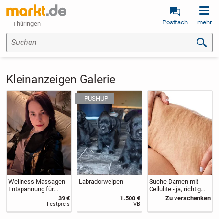
Postfach
mehr
Thüringen
Suchen
Kleinanzeigen Galerie
Wellness Massagen
Labradorwelpen
Suche Damen mit
Entspannung für
Cellulite - ja, richtig
Körper, Geist &Seele
gelesen!
39 €
1.500 €
Zu verschenken
Festpreis
VB