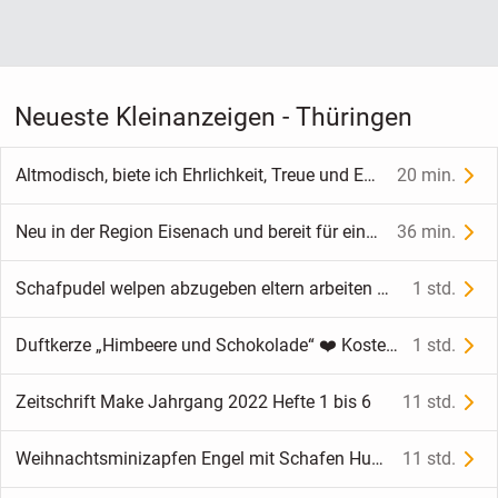
Neueste Kleinanzeigen - Thüringen
Altmodisch, biete ich Ehrlichkeit, Treue und Empathie
20 min.
Neu in der Region Eisenach und bereit für einen neuen Lebensabschnitt.
36 min.
Schafpudel welpen abzugeben eltern arbeiten an schafherden
1 std.
Duftkerze „Himbeere und Schokolade“ ❤️ Kostenloser Versand ❤️
1 std.
Zeitschrift Make Jahrgang 2022 Hefte 1 bis 6
11 std.
Weihnachtsminizapfen Engel mit Schafen Hutschenreuther Porzellan
11 std.