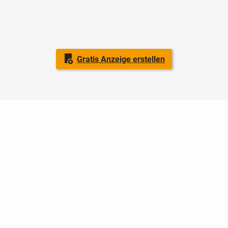
Gratis Anzeige erstellen
Nutzungsbedingungen
Datenschutz
Barrierefreiheit
Impressum
Kontakt
Hilfe
Sicherheit
Jugendschutz
Login
Konto löschen
Premium buchen
Abo kündigen
Ratgeber
Newsletter
Über uns
Jobs
Werbung
Facebook
Widget erstellen
markt.de
ist ein Angebot von © markt.de GmbH & Co. KG - Dein
Portal für kostenlose Kleinanzeigen aus Deutschland.