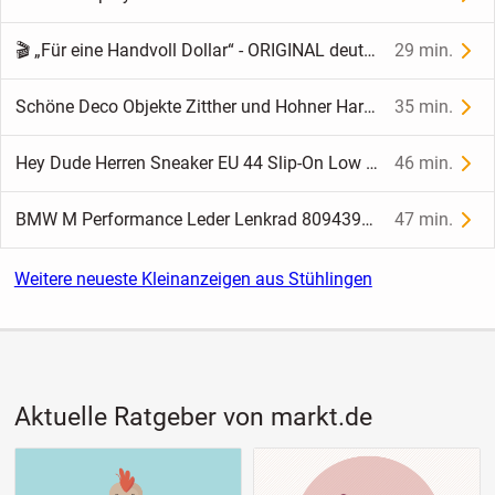
🎬 „Für eine Handvoll Dollar“ - ORIGINAL deutsches Kinoplakat – (1978) 🎬
29 min.
Schöne Deco Objekte Zitther und Hohner Harmonika.
35 min.
Hey Dude Herren Sneaker EU 44 Slip-On Low Top dunkelblau Freizeit Sportschuh
46 min.
BMW M Performance Leder Lenkrad 8094391 F90 M5 M8 F91/F92 M8
47 min.
Weitere neueste Kleinanzeigen aus Stühlingen
Aktuelle Ratgeber von markt.de