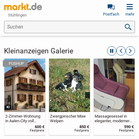
Postfach
mehr
Stühlingen
Suchen
Kleinanzeigen Galerie
automatische R
zurückblät
weite
KI
2-Zimmer-Wohnung
Zwergpinscher Mixe
Massagesessel in
in Aalen-City voll
Welpen
eleganter, moderner
möbliert – frei ab
Form, neuwertig, da
600 €
850 €
590 €
sofort❗️
nach
Festpreis
Festpreis
Festpreis
Serienrippenbruch für