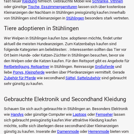
fast neuer
Kleidung
hilfreich. Gebrauchte Möbel wie
Schränke, Vitrinen
oder günstige
Tische, Esszimmergarnituren
lassen sich über kostenlose
Kleinanzeigen der Nachbarn in Stühlingen preisgünstig kaufen.Innerhalb
von Stühlingen sind Kleinanzeigen in
Stühlingen
besonders stark vertreten.
Tiere adoptieren in Stühlingen
Wer Welpen in Stühlingen kaufen bzw. adoptieren möchte, findet unter
aktuell die meisten Hundeanzeigen. Zum Katzenbabys kaufen sind
folgende Kategorien am beliebtesten: . Interessenten sollten das Tier vor
Ort beim Hunde- oder Katzen-Züchter in Stühlingen besuchen, bevor sie
den Welpen oder die Katzen kaufen. Für den Reitsport gibt es Angebote für
Reitbeteiligung, Reitpartner
in Stühlingen. Reinrassige
Großpferde
und
liebe
Ponys, Kleinpferde
werden über Pferdeanzeigen vermittelt. Gerade
Zubehör für Pferde
wie secondhand
Sättel, Sattelzubehör
sind gebraucht
sehr günstig zu kaufen.
Gebrauchte Elektronik und Secondhand Kleidung
Schauen Sie sich auch gebrauchte in Stühlingen an. Besonders Elektronik
wie
Handys
oder günstige Computer wie
Laptops
oder
Fernseher
lassen
sich gebraucht preisgünstig kaufen.Wer attraktive Kleidung kaufen
möchte, sollte sich überlegen diese secondhand über Kleinanzeigen
günstig zu kaufen. Inserate der
Damenmode
oder
Herrenmode
bieten vom