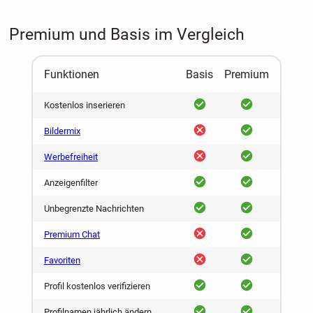
Premium und Basis im Vergleich
Funktionen
Basis
Premium
ja
ja
Kostenlos inserieren
nein
ja
Bildermix
nein
ja
Werbefreiheit
ja
ja
Anzeigenfilter
ja
ja
Unbegrenzte Nachrichten
nein
ja
Premium Chat
nein
ja
Favoriten
ja
ja
Profil kostenlos verifizieren
ja
ja
Profilnamen jährlich ändern