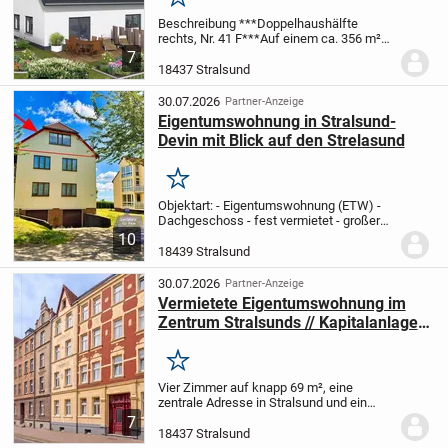
Merken
Beschreibung ***Doppelhaushälfte
rechts, Nr. 41 F***
Auf einem ca. 356 m²
großen Grundstück entsteht ein modern
7
und hochwertig ausgestattetes in
18437 Stralsund
Massivbauweise errichtetes Doppelhaus.
Bei diesem...
30.07.2026
Partner-Anzeige
Eigentumswohnung in Stralsund-
Devin mit Blick auf den Strelasund
Merken
Objektart: - Eigentumswohnung (ETW) -
Dachgeschoss - fest vermietet - großer
Abstellraum im Keller - Kfz.-Stellplatz
10
Wohnfläche: ca. 71 m² (ca. 94 m²
18439 Stralsund
Grundfläche) Objektbeschreibung: -
Baujahr 1995...
30.07.2026
Partner-Anzeige
Vermietete Eigentumswohnung im
Zentrum Stralsunds // Kapitalanlage
// 69 m², 4 Zimmer // Keller
Merken
Vier Zimmer auf knapp 69 m², eine
zentrale Adresse in Stralsund und ein
bestehendes Mietverhältnis: Diese
7
Wohnung im ersten Obergeschoss eines
18437 Stralsund
Wohnhauses aus dem Jahr 1920 ist vor