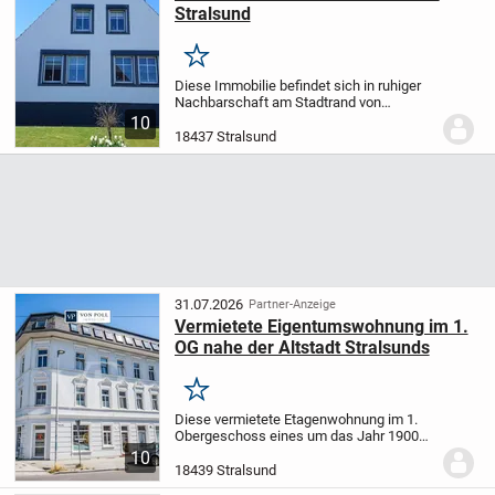
Stralsund
Merken
Diese Immobilie befindet sich in ruhiger
Nachbarschaft am Stadtrand von
Stralsund. Dieses großzügige Grundstück
10
mit freistehendem Einfamilienhaus wurde
18437 Stralsund
im Jahr 1928 erbaut und 1957 mit einem
Anbau...
31.07.2026
Partner-Anzeige
Vermietete Eigentumswohnung im 1.
OG nahe der Altstadt Stralsunds
Merken
Diese vermietete Etagenwohnung im 1.
Obergeschoss eines um das Jahr 1900
erbauten Mehrfamilienhauses vereint
10
klassischen Altbaucharme mit modernen
18439 Stralsund
Annehmlichkeiten. Mit einer Wohnfläche