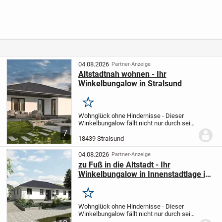
außerhalb von
Wohnung mit
e: Erfolgreiches
Vorpommern)
Nordwestmecklenburg)
Schönberg
freien
Ferienwohnungse
Wasserblick!
nsemble in
historischer
Gutsscheune
04.08.2026
Partner-Anzeige
Altstadtnah wohnen - Ihr
Winkelbungalow in Stralsund
Merken
Wohnglück ohne Hindernisse - Dieser
Winkelbungalow fällt nicht nur durch sein
charmantes Design auf. Die markante
7
Winkelform ermöglicht einen überdachten
18439 Stralsund
Terrassenbereich zum Wohlfühlen. Die
besondere...
04.08.2026
Partner-Anzeige
zu Fuß in die Altstadt - Ihr
Winkelbungalow in Innenstadtlage in
Stralsund
Merken
Wohnglück ohne Hindernisse - Dieser
Winkelbungalow fällt nicht nur durch sein
charmantes Design auf. Die markante