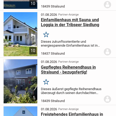
Frankensiedlung, befindet sich dieses
10
großzügige Doppelhaus-Ensemble auf
18439 Stralsund
einem ca. 1.354 m² großen Grundstück.
Die Immobilie...
01.08.2026
Partner-Anzeige
Einfamilienhaus mit Sauna und
Loggia in der Tribseer Siedlung
Merken
Dieses zukunftsorientierte und
energiesparende Einfamilienhaus ist in
der allseits beliebten Tribseer Siedlung
10
gelegen. In dieser ruhigen und
18437 Stralsund
familienfreundlichen Umgebung wurde
das Haus im Jahr 1994...
01.08.2026
Partner-Anzeige
Gepflegtes Reihenendhaus in
Stralsund - bezugsfertig!
Merken
Dieses äußerst gepflegte Reihenendhaus
überzeugt durch seinen durchdachten
Grundriss, den liebevoll angelegten
5
Garten sowie eine Garage und bietet
18439 Stralsund
ideale Voraussetzungen für Paare oder
Familien, die...
01.08.2026
Partner-Anzeige
Freistehendes Einfamilienhaus in