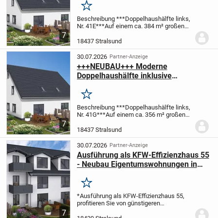
Merken
Beschreibung ***Doppelhaushälfte links,
Nr. 41E***
Auf einem ca. 384 m² großen
Grundstück entsteht ein modern und
7
hochwertig ausgestattetes in
18437 Stralsund
Massivbauweise errichtetes Doppelhaus.
Bei diesem...
30.07.2026
Partner-Anzeige
+++NEUBAU+++ Moderne
Doppelhaushälfte inklusive
Grundstück in Stralsund zu verkaufen
Merken
Beschreibung ***Doppelhaushälfte links,
Nr. 41G***
Auf einem ca. 356 m² großen
Grundstück entsteht ein modern und
7
hochwertig ausgestattetes in
18437 Stralsund
Massivbauweise errichtetes Doppelhaus.
Bei diesem...
30.07.2026
Partner-Anzeige
Ausführung als KFW-Effizienzhaus 55
- Neubau Eigentumswohnungen in
Stralsund - Provisionsfrei und
Grunderwerbsteuer inklusive!
Merken
*Ausführung als KFW-Effizienzhaus 55,
profitieren Sie von günstigeren
Zinsen
*BAUSTART IST
7
ERFOLGT*
+++Wohnen mit Zukunft,