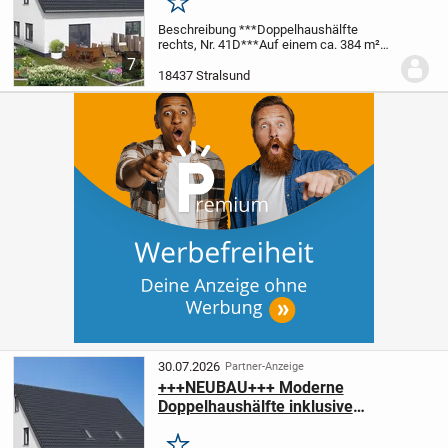
Merken
Beschreibung ***Doppelhaushälfte
rechts, Nr. 41D***
Auf einem ca. 384 m²
großen Grundstück entsteht ein modern
7
und hochwertig ausgestattetes in
18437 Stralsund
Massivbauweise errichtetes Doppelhaus.
Bei diesem...
30.07.2026
Partner-Anzeige
+++NEUBAU+++ Moderne
Doppelhaushälfte inklusive
Grundstück in Stralsund zu verkaufen