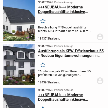
von ca. 79,41...
30.07.2026
Partner-Anzeige
+++NEUBAU+++ Moderne
Doppelhaushälfte inklusive
Grundstück in Stralsund zu verkaufen
Merken
Beschreibung ***Doppelhaushälfte
rechts, Nr. 41***
Auf einem ca. 488 m²
großen Grundstück entsteht ein modern
7
und hochwertig ausgestattetes in
18437 Stralsund
Massivbauweise errichtetes Doppelhaus.
Bei diesem...
30.07.2026
Partner-Anzeige
Ausführung als KFW-Effizienzhaus 55
- Neubau Eigentumswohnungen in
Stralsund - Provisionsfrei und
Grunderwerbsteuer inklusive!
Merken
*Ausführung als KFW-Effizienzhaus 55,
profitieren Sie von günstigeren
Zinsen
*BAUSTART IST
7
ERFOLGT*
+++Wohnen mit Zukunft,
18439 Stralsund
investieren in Sicherheit+++
In einer der
angenehmsten Wohnlagen Stralsunds...
30.07.2026
Partner-Anzeige
+++NEUBAU+++ Moderne
Doppelhaushälfte inklusive
Grundstück in Stralsund zu verkaufen