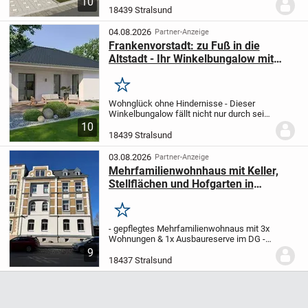
10
Winkelform ermöglicht einen überdachten
18439 Stralsund
Terrassenbereich zum Wohlfühlen. Die
besondere...
04.08.2026
Partner-Anzeige
Frankenvorstadt: zu Fuß in die
Altstadt - Ihr Winkelbungalow mit
Garage in toller Lage
Merken
Wohnglück ohne Hindernisse - Dieser
Winkelbungalow fällt nicht nur durch sein
charmantes Design auf. Die markante
10
Winkelform ermöglicht einen überdachten
18439 Stralsund
Terrassenbereich zum Wohlfühlen. Die
besondere...
03.08.2026
Partner-Anzeige
Mehrfamilienwohnhaus mit Keller,
Stellflächen und Hofgarten in
Stralsund - Tribseer Vorstadt
Merken
- gepflegtes Mehrfamilienwohnaus mit 3x
Wohnungen & 1x Ausbaureserve im DG
-
derzeit 2x 4 Zi., 1x 5 Zi., alle Wohnungen
9
sind vermietet
- Massivhaus mit
18437 Stralsund
Putzfassade, komplett Unterkellert,
Bitumendach...