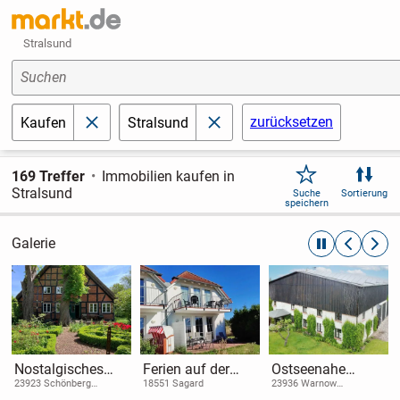
Stralsund
Suchen
zurücksetzen
Kaufen
Stralsund
schließen
schließen
169 Treffer
Immobilien kaufen in
Stralsund
Suche
Sortierung
speichern
Galerie
automatische R
zurückblät
weite
Nostalgisches
Ferien auf der
Ostseenahe
Bauernhaus
Insel Rügen -
Investitionschanc
23923 Schönberg
18551 Sagard
23936 Warnow
(Mecklenburg-
(Landkreis