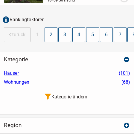
18439 Stralsund
investieren in Sicherheit+++
In einer der
angenehmsten Wohnlagen Stralsunds...
Rankingfaktoren
zurück
1
2
3
4
5
6
7
Kategorie
Häuser
(101)
Wohnungen
(68)
Kategorie ändern
Region