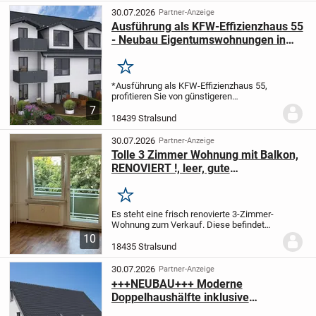
allem für Käufer...
30.07.2026
Partner-Anzeige
Ausführung als KFW-Effizienzhaus 55
- Neubau Eigentumswohnungen in
Stralsund - Provisionsfrei und
Grunderwerbsteuer inklusive!
Merken
*Ausführung als KFW-Effizienzhaus 55,
profitieren Sie von günstigeren
Zinsen
*BAUSTART IST
7
ERFOLGT*
+++Wohnen mit Zukunft,
18439 Stralsund
investieren in Sicherheit+++
In einer der
angenehmsten Wohnlagen Stralsunds...
30.07.2026
Partner-Anzeige
Tolle 3 Zimmer Wohnung mit Balkon,
RENOVIERT !, leer, gute
Energieklasse,
Kapitalanlage/Eigennutzung
Merken
Es steht eine frisch renovierte 3-Zimmer-
Wohnung zum Verkauf. Diese befindet
sich in einem gepflegten
10
Mehrfamilienhaus in der wunderschönen
18435 Stralsund
Hansestadt Stralsund.
Es kann sofort
bezogen oder vermietet...
30.07.2026
Partner-Anzeige
+++NEUBAU+++ Moderne
Doppelhaushälfte inklusive
Grundstück in Stralsund zu verkaufen