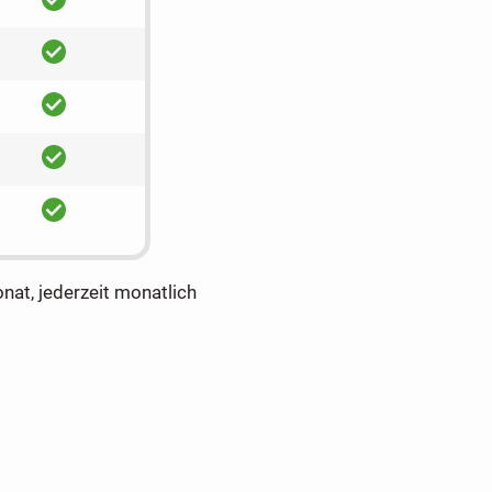
ja
ja
ja
ja
onat, jederzeit monatlich