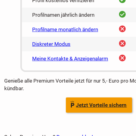
Profil kostenlos verifizieren
ja
Profilnamen jährlich ändern
nein
Profilname monatlich ändern
nein
Diskreter Modus
nein
Meine Kontakte & Anzeigenalarm
Genieße alle Premium Vorteile jetzt für nur 5,- Euro pro M
kündbar.
Jetzt Vorteile sichern