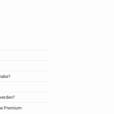
 habe?
 werden?
ine Premium-