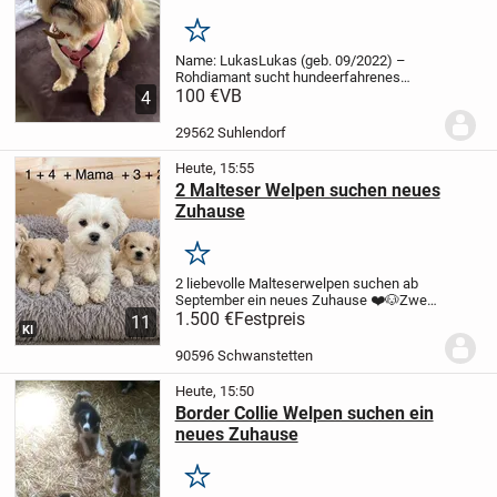
Merken
Name: Lukas
Lukas (geb. 09/2022) –
Rohdiamant sucht hundeerfahrenes
Zuhause mit Herz und
100 €
VB
4
GeduldGeburtsdatum: 15.09.2022
Rasse: Mischling
(vermutlich Border Terrier / Shih Tzu /
29562 Suhlendorf
Spitz-Mix)
Geschlecht...
Heute, 15:55
2 Malteser Welpen suchen neues
Zuhause
Merken
2 liebevolle Malteserwelpen suchen ab
September ein neues Zuhause ❤️🐶
Zwei
ihrer Geschwister haben schon ein neues
1.500 €
Festpreis
11
KI
Zuhause gefunden und die beiden
Mädchen sind noch auf der Suche.
Unsere
90596 Schwanstetten
zwei...
Heute, 15:50
Border Collie Welpen suchen ein
neues Zuhause
Merken