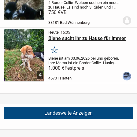
4 Border Collie Welpen suchen ein neues
zu Hause. Es sind noch 3 Rüden und 1
Hündin zu haben .Mutter ist Border Collie
750 €
VB
1
Vater Australian Shepherd.
Beide Eltern
leben auf meinen Hof in 33181 Bad...
33181 Bad Wünnenberg
Heute, 15:05
Biene sucht ihr zu Hause für immer
Merken
Biene ist am 03.06.2026 bei uns geboren.
Ihre Mama ist ein Border Collie- Husky
Mischling und der Papa ein Schäferhund
1.000 €
Festpreis
Mischling. Biene ist eher ruhig, sehr
4
verschmust, verbringt gerne Zeit mit...
45701 Herten
Landesweite Anzeigen