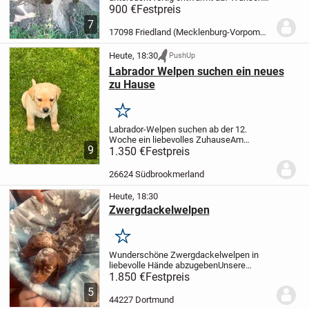
mit Chip und EU Ausweis ! Die Welpen
900 €
Festpreis
sind schon Stubenrein! Abgabe bereit
7
Besichtigung der Elterntiere vor Ort
17098 Friedland (Mecklenburg-Vorpommern)
Liebevoll...
Heute, 18:30
PushUp
Labrador Welpen suchen ein neues
zu Hause
Merken
Labrador-Welpen suchen ab der 12.
Woche ein liebevolles Zuhause
Am
9
23.06.2026 hat unsere Labrador-Hündin 8
1.350 €
Festpreis
gesunde Welpen zur Welt gebracht – 4
Mädchen und 4 Rüden.
Die Welpen
26624 Südbrookmerland
wachsen liebevoll im...
Heute, 18:30
Zwergdackelwelpen
Merken
Wunderschöne Zwergdackelwelpen in
liebevolle Hände abzugeben
Unsere
bezaubernden Zwergdackelwelpen
1.850 €
Festpreis
wurden am 22.06.2026 geboren und
5
dürfen ab der 12. Lebenswoche in ihr
44227 Dortmund
neues, liebevolles Zuhause...