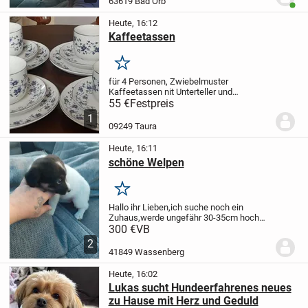
63619 Bad Orb
Benut
dem...
Heute, 16:12
Kaffeetassen
Merken
für 4 Personen, Zwiebelmuster
Kaffeetassen nit Unterteller und
Kuchenteller, sehr gutem Zustand. Eiteres
55 €
Festpreis
Zubehör auf Anfrage.
1
09249 Taura
Heute, 16:11
schöne Welpen
Merken
Hallo ihr Lieben,ich suche noch ein
Zuhaus,werde ungefähr 30-35cm hoch
und bin entwurmt. Meine Mama ist ein
300 €
VB
Chihuahua Mischling mit
2
Yocker.Bekomme Nassfutter sowie
41849 Wassenberg
Trockenfutter.Wenn ihr Fragen...
Heute, 16:02
Lukas sucht Hundeerfahrenes neues
zu Hause mit Herz und Geduld