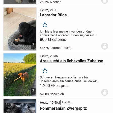
Vater sind beide reinrassige Spitz
26826 Weener
Pomeranian,...
Heute, 21:11
Labrador Rüde
Merken
Ich biete hier meinen wunderschönen
schwarzen Labrador Rüden an, der ein
neues, liebevolles Zuhause sucht. Er ist
800 €
Festpreis
ein treuer Begleiter und sehr verspielt. Ein
3
echtes Familienmitglied, das viel Freude...
44575 Castrop-Rauxel
Heute, 20:35
Ares sucht ein liebevolles Zuhause
Merken
Schweren Herzens suchen wir für
unseren Ares ein neues Zuhause, da wir
ihm aufgrund gesundheitlicher Probleme
1.200 €
Festpreis
und Zeitmangel leider nicht mehr die
3
Aufmerksamkeit und Auslastung bieten
52388 Nörvenich
können, die er...
Heute, 19:50
PushUp
Pommeranian Zwergspitz