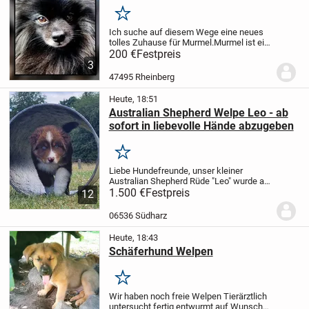
Merken
Ich suche auf diesem Wege eine neues
tolles Zuhause für Murmel.
Murmel ist ein
Pommeranian Zwergspitz Männchen. Er
200 €
Festpreis
ist 5 Jahre alt (seit Baby bei mir), nicht
3
kastriert (hat gesunde Babys gezeugt)
47495 Rheinberg
ist...
Heute, 18:51
Australian Shepherd Welpe Leo - ab
sofort in liebevolle Hände abzugeben
Merken
Liebe Hundefreunde,
unser kleiner
Australian Shepherd Rüde "Leo" wurde am
01.06.2026 geboren und ist ab sofort
1.500 €
Festpreis
12
bereit, in sein neues Zuhause
umzuziehen.
Leo wächst bei uns im Haus
06536 Südharz
und auf dem Hof...
Heute, 18:43
Schäferhund Welpen
Merken
Wir haben noch freie Welpen Tierärztlich
untersucht fertig entwurmt auf Wunsch