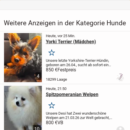
Weitere Anzeigen in der Kategorie Hunde
Heute, vor 25 Min.
Yorki Terrier (Mädchen)
Merken
Unsere letzte Yorkshire-Terrier-Hündin,
geboren am 26.04., sucht ab sofort ein
liebevolles Zuhause.
Eigentlich hatte die
850 €
Festpreis
Kleine bereits ein neues Zuhause
4
gefunden. Leider wurde der vereinbarte...
18299 Laage
Heute, 21:50
Spitzpomeranian Welpen
Merken
Unsere Desi hat Zwei wunderschöne
Welpen am 21.03.26 zur Welt gebracht,
die ein Liebevolles Zuhause suchen. Sind
800 €
VB
zwei Rüder zu haben.Die Mutter und der
10