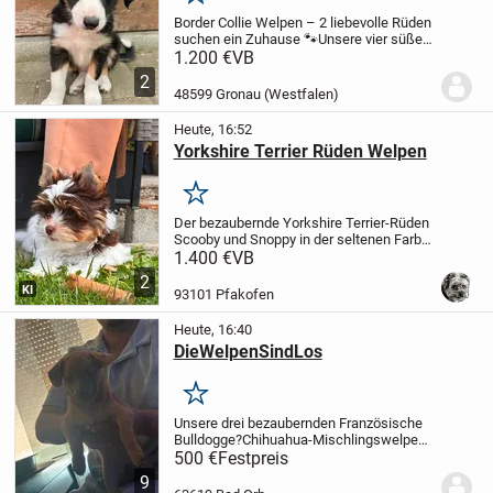
Merken
Border Collie Welpen – 2 liebevolle Rüden
suchen ein Zuhause 🐾
Unsere vier süßen
Border-Collie-Rüden suchen ab der 12.
1.200 €
VB
Lebenswoche (Mitte August) ein
2
liebevolles Zuhause, in dem sie für
48599 Gronau (Westfalen)
immer...
Heute, 16:52
Yorkshire Terrier Rüden Welpen
Merken
Der bezaubernde Yorkshire Terrier-Rüden
Scooby und Snoppy in der seltenen Farbe
Schoko-Tan und Biro sind geb 08.05.2026
1.400 €
VB
Wochen sind bereit für den Umzug in ein
2
liebevolles Zuhause.
Scooby und...
KI
93101 Pfakofen
Heute, 16:40
DieWelpenSindLos
Merken
Unsere drei bezaubernden Französische
Bulldogge?Chihuahua-Mischlingswelpen
wurden am 24.05.2026 geboren und
500 €
Festpreis
wachsen liebevoll in unserer Familie auf.
9
Es suchen 2 Weibchen und 1 Rüde ab