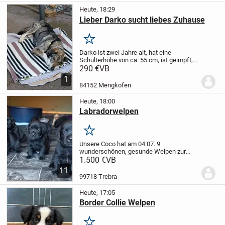
Heute, 18:29
Lieber Darko sucht liebes Zuhause
Merken
Darko ist zwei Jahre alt, hat eine
Schulterhöhe von ca. 55 cm, ist geimpft,
gechipt und i. Besitz eines EU-
290 €
VB
Ausweises.
Darko ist sehr lieb, anhänglich
1
und unkompliziert. Mit Hündinnen versteht
84152 Mengkofen
er sich...
Heute, 18:00
Labradorwelpen
Merken
Unsere Coco hat am 04.07. 9
wunderschönen, gesunde Welpen zur
Welt gebracht. Es suchen noch 2
1.500 €
VB
schwarze Hündin und 2 schwarze Rüden
11
ihre ❤️ Menschen.
Coco ist ein Goldator
99718 Trebra
75% Labrador und 25%...
Heute, 17:05
Border Collie Welpen