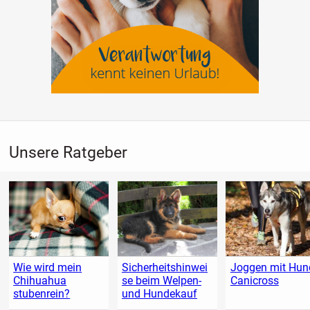
Unsere Ratgeber
Wie wird mein
Sicherheitshinwei
Joggen mit Hund
Chihuahua
se beim Welpen-
Canicross
stubenrein?
und Hundekauf