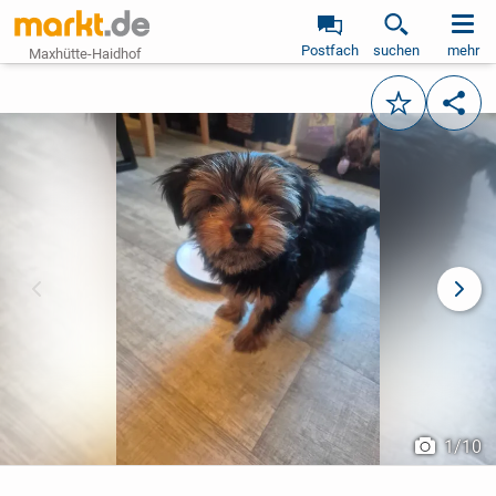
Postfach
suchen
mehr
Maxhütte-Haidhof
Merken
Teile
vorheriges Bild
näch
1
/
10