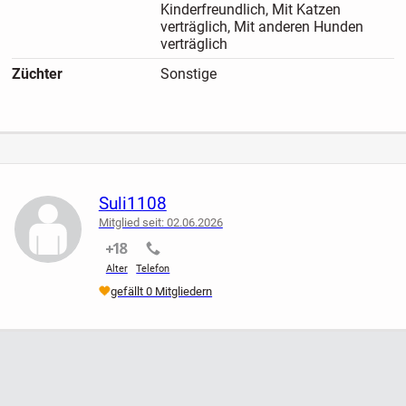
Kinderfreundlich, Mit Katzen
werden bei der Übergabe mitgegeben.
verträglich, Mit anderen Hunden
verträglich
Züchter
Sonstige
Elterntiere:Die Elterntiere sind Yorkshire Terrier. Weitere
Informationen zu den Elterntieren können bei ernsthaftem
Interesse gerne vor Ort besprochen werden.
Suli1108
Aufenthaltsort:Der Welpe befindet sich in Maxhütte-Haidhof,
Bayern und kann dort nach vorheriger Absprache
Mitglied seit: 02.06.2026
kennengelernt werden.
nicht verifiziert
nicht verifiziert
Alter
Telefon
gefällt 0 Mitgliedern
Anzeigen-Typ:Welpe / Hund abzugeben
Preis: 1.500 €Bitte nur bei ernsthaftem Interesse melden.