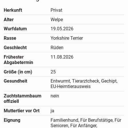
RüdeRasse: Yorkshire TerrierAbgabe: entsprechend den
gesetzlichen Vorgaben ab 12 Wochen
Herkunft
Privat
Alter
Welpe
Wurfdatum
19.05.2026
Charakter:Der kleine Rüde ist freundlich, verspielt, neugierig
Rasse
Yorkshire Terrier
und menschenbezogen. Er wächst in familiärer Umgebung
auf und kennt die alltäglichen Geräusche und den Umgang
Geschlecht
Rüden
mit Menschen.
Frühester
11.08.2026
Abgabetermin
Größe (in cm)
25
Aussehen:Er ist ein kleiner, zierlicher Yorkshire-Terrier-Rüde
Gesundheit
Entwurmt, Tierarztcheck, Gechipt,
mit dem typischen Yorkshire-Terrier-Erscheinungsbild.
EU-Heimtierausweis
Aktuell wiegt er ca. 1,55 kg. Das spätere Endgewicht kann
nicht garantiert werden.
Zuchtstammbaum
nein
offiziell
Muttertier vor Ort
ja
Gesundheit:Der Welpe ist gechippt, entwurmt und
Eignung
Familienhund, Für Berufstätige, Für
Senioren, Für Anfänger,
altersentsprechend geimpft. Die vorhandenen Unterlagen