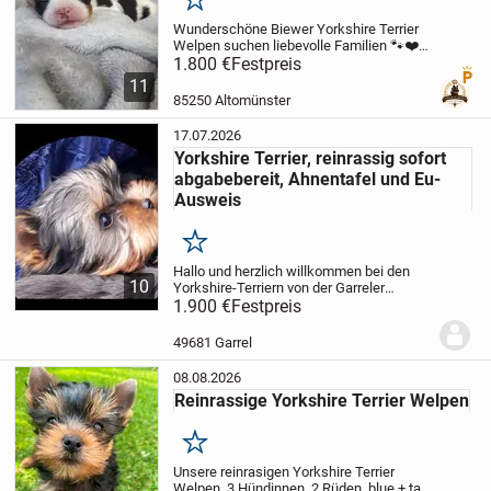
Merken
Elterntiere:Die Elterntiere sind Yorkshire Terrier. Weitere
Wunderschöne Biewer Yorkshire Terrier
Informationen zu den Elterntieren können bei ernsthaftem
Welpen suchen liebevolle Familien 🐾❤️
Unsere wunderschönen, reinrassigen
1.800 €
Festpreis
Interesse gerne vor Ort besprochen werden.
Premi
Biewer Yorkshire Terrier Welpen suchen
11
ein liebevolles und
85250 Altomünster
verantwortungsbewusstes...
17.07.2026
Yorkshire Terrier, reinrassig sofort
abgabebereit, Ahnentafel und Eu-
Ausweis
Aufenthaltsort:Der Welpe befindet sich in Maxhütte-Haidhof,
Merken
Bayern und kann dort nach vorheriger Absprache
Hallo und herzlich willkommen bei den
10
Yorkshire-Terriern von der Garreler
kennengelernt werden.
Marsch!
1.900 €
Am 24.03.2026 hat unsere
Festpreis
Hündin Mira zauberhafte Yorkshire-
Terrier-Welpen zur Welt gebracht: 3 Rüden
49681 Garrel
und 3...
08.08.2026
Reinrassige Yorkshire Terrier Welpen
Merken
Anzeigen-Typ:Welpe / Hund abzugeben
Unsere reinrasigen Yorkshire Terrier
Welpen, 3 Hündinnen, 2 Rüden, blue + tan,