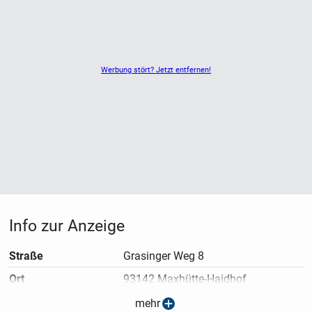
Wir wünschen uns für den Kleinen ein verantwortungsvolles
und dauerhaftes Zuhause.Alter: 11 WochenGewicht: aktuell
ca. 1,55 kgGeschlecht: RüdeRasse: Yorkshire TerrierAbgabe:
entsprechend den gesetzlichen Vorgaben ab 12 Wochen
Werbung stört? Jetzt entfernen!
Charakter:Der kleine Rüde ist freundlich, verspielt, neugierig
und menschenbezogen. Er wächst in familiärer Umgebung
auf und kennt die alltäglichen Geräusche und den Umgang
mit Menschen.
Info zur Anzeige
Straße
Grasinger Weg 8
Ort
93142 Maxhütte-Haidhof
Anzeigen­typ
Privatangebot
mehr