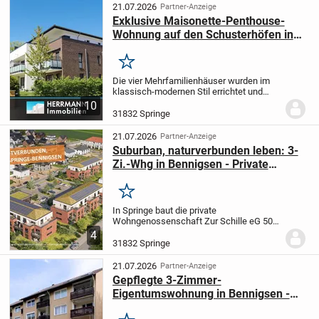
Neubauwohnungen mit zwei bis vier
21.07.2026
Partner-Anzeige
Zimmern,...
Exklusive Maisonette-Penthouse-
Wohnung auf den Schusterhöfen in
Bennigsen
Merken
Die vier Mehrfamilienhäuser wurden im
klassisch-modernen Stil errichtet und
umfassen jeweils 13 beziehungsweise 9
10
Wohneinheiten. Das Ensemble wurde im
31832 Springe
Sommer 2022 fertiggestellt - und nun
steht eine...
21.07.2026
Partner-Anzeige
Suburban, naturverbunden leben: 3-
Zi.-Whg in Bennigsen - Private
Wohngenossenschaft Zur Schille eG
Merken
In Springe baut die private
Wohngenossenschaft Zur Schille eG 50
drei moderne, geschmackvolle
4
Mehrfamilienhäuser mit insgesamt 50
31832 Springe
schönen, barrierearmen
Neubauwohnungen mit zwei bis vier
21.07.2026
Partner-Anzeige
Zimmern,...
Gepflegte 3-Zimmer-
Eigentumswohnung in Bennigsen -
ideal zur Eigennutzung oder als