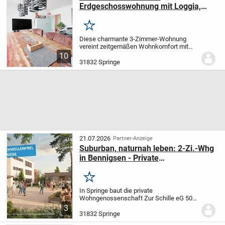
Erdgeschosswohnung mit Loggia,
umfassend renoviert und ideal für
jede Lebensphase!
Merken
Diese charmante 3-Zimmer-Wohnung
vereint zeitgemäßen Wohnkomfort mit
einer angenehmen Wohnatmosphäre und
10
einer besonders alltagstauglichen Lage
31832 Springe
im Erdgeschoss. Hier erwartet Sie ein
Zuhause, das durch...
21.07.2026
Partner-Anzeige
Suburban, naturnah leben: 2-Zi.-Whg
in Bennigsen - Private
Wohngenossenschaft
Merken
In Springe baut die private
Wohngenossenschaft Zur Schille eG 50
drei moderne, geschmackvolle
3
Mehrfamilienhäuser mit insgesamt 50
31832 Springe
schönen, barrierearmen