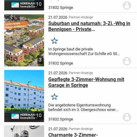
einer Wohnfläche von 98 m² eine solide
10
Grundlage für Kapitalanleger oder all jene,
31832 Springe
die eine Immobilie nach ihren eigenen...
21.07.2026
Partner-Anzeige
Suburban und naturnah: 3-Zi.-Whg in
Bennigsen - Private
Wohngenossenschaft Zur Schille eG
Merken
In Springe baut die private
Wohngenossenschaft Zur Schille eG 50
drei moderne, geschmackvolle
3
Mehrfamilienhäuser mit insgesamt 50
31832 Springe
schönen, barrierearmen
Neubauwohnungen mit zwei bis vier
21.07.2026
Partner-Anzeige
Zimmern,...
Gepflegte 3-Zimmer-Wohnung mit
Garage in Springe
Merken
Die angebotene Eigentumswohnung
befindet sich im 3. Obergeschoss einer
gepflegten und massiv gebauten
10
Wohnungseigentumsanlage in Springe.
31832 Springe
Das Gebäude überzeugt durch seinen
ordentlichen Gesamtzustand...
21.07.2026
Partner-Anzeige
Charmante 3-Zimmer-