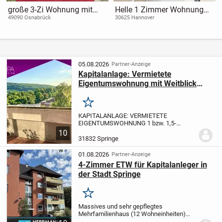
große 3-Zi Wohnung mit
Helle 1 Zimmer Wohnung
Gäste-WC und
mit Ausblick auf die MHH
49090 Osnabrück
30625 Hannover
Tiefgaragenstellplatz
05.08.2026
Partner-Anzeige
Kapitalanlage: Vermietete
Eigentumswohnung mit Weitblick
aufs Gebirge in Springe (Kreis
Hannover)
Merken
KAPITALANLAGE: VERMIETETE
EIGENTUMSWOHNUNG
1 bzw. 1,5-
Zimmer-Wohnung mit Balkon
-
10
Eigentumswohnung im 6. Obergeschoss
31832 Springe
(Aufzug / Fahrstuhl vorhanden)
-
Wohnanlage in Hanglage
- Weitblick ins
01.08.2026
Partner-Anzeige
Grüne...
4-Zimmer ETW für Kapitalanleger in
der Stadt Springe
Merken
Massives und sehr gepflegtes
Mehrfamilienhaus (12 Wohneinheiten)
mit einer Klinkerfassade und Walmdach.