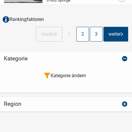
31832 Springe
Wohnbebauung und ehemaligen
Handwerksbetrieben ein barrierear...
Rankingfaktoren
zurück
1
2
3
weiter
Kategorie
Kategorie ändern
Region