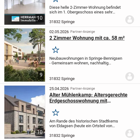
Merken
Diese helle 2-Zimmer-Wohnung befindet
sich im 1. Obergeschoss eines sehr
gepflegten Mehrfamilienhauses mit
10
insgesamt 5 Wohneinheiten. Sie
31832 Springe
überzeugt durch ihren durchdachten
Schnitt mit einem...
02.05.2026
Partner-Anzeige
2 Zimmer Wohnung mit ca. 58 m²
Merken
Neubauwohnungen in Springe-Bennigsen
- Gemeinsam wohnen, nachhaltig
leben
Ihr neues Zuhause
Die Wohnungen
bieten 2 bis 4 Zimmer auf ca. 48-104 m².
9
Jede Einheit verfügt über eine Terrasse
31832 Springe
oder einen...
25.04.2026
Partner-Anzeige
Alter Mühlenkamp: Altersgerechte
Erdgeschosswohnung mit
Gartenanteil
Merken
Am Rande des historischen Stadtkerns
von Eldagsen (heute ein Ortsteil von
Springe) entsteht im Bereich
10
gewachsener Strukturen aus privater
31832 Springe
Wohnbebauung und ehemaligen