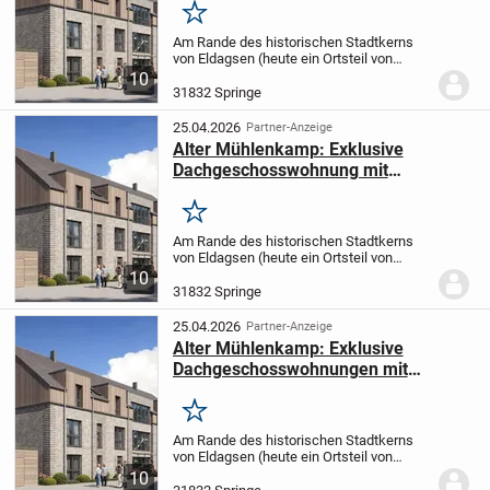
Merken
Am Rande des historischen Stadtkerns
von Eldagsen (heute ein Ortsteil von
Springe) entsteht im Bereich
10
gewachsener Strukturen aus privater
31832 Springe
Wohnbebauung und ehemaligen
Handwerksbetrieben ein barrierear...
25.04.2026
Partner-Anzeige
Alter Mühlenkamp: Exklusive
Dachgeschosswohnung mit
Dachterrasse und Pergola
Merken
Am Rande des historischen Stadtkerns
von Eldagsen (heute ein Ortsteil von
Springe) entsteht im Bereich
10
gewachsener Strukturen aus privater
31832 Springe
Wohnbebauung und ehemaligen
Handwerksbetrieben ein barrierear...
25.04.2026
Partner-Anzeige
Alter Mühlenkamp: Exklusive
Dachgeschosswohnungen mit
Dachterrasse und Pergola
Merken
Am Rande des historischen Stadtkerns
von Eldagsen (heute ein Ortsteil von
Springe) entsteht im Bereich
10
gewachsener Strukturen aus privater