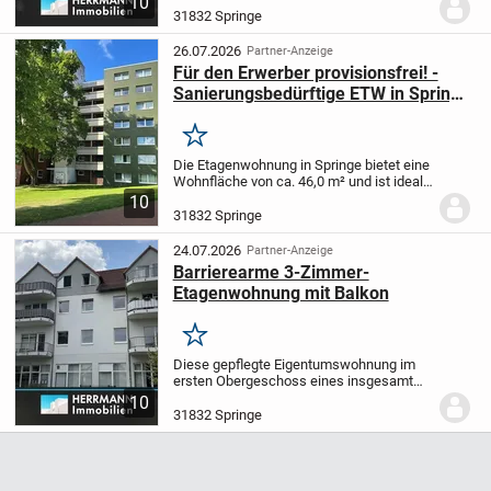
10
Die vermietete Wohnung (Kaltmiete
31832 Springe
485,00 € + 365,00 € NK) liegt im EG-rechts
(Hochparterre)...
26.07.2026
Partner-Anzeige
Für den Erwerber provisionsfrei! -
Sanierungsbedürftige ETW in Springe
- Zwangsversteigerung -
Merken
Die Etagenwohnung in Springe bietet eine
Wohnfläche von ca. 46,0 m² und ist ideal
für Einzelpersonen oder als
10
Investitionsobjekt. Das Gebäude, in dem
31832 Springe
sich die Wohnung befindet, stammt aus
dem Jahr ca....
24.07.2026
Partner-Anzeige
Barrierearme 3-Zimmer-
Etagenwohnung mit Balkon
Merken
Diese gepflegte Eigentumswohnung im
ersten Obergeschoss eines insgesamt
dreigeschossigen Wohnhauses bietet auf
10
rund 69 m² ein durchdachtes
31832 Springe
Raumkonzept mit drei Zimmern, darunter
zwei komfortable...