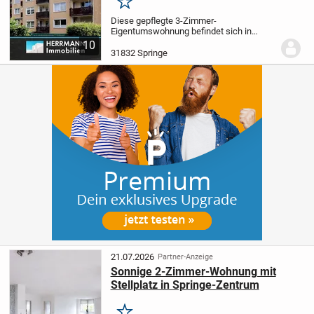
Kapitalanlage
Merken
Diese gepflegte 3-Zimmer-
Eigentumswohnung befindet sich in
einem sehr gepflegten
10
Mehrfamilienhauses mit insgesamt 24
31832 Springe
Wohneinheiten (aufgeteilt auf 3
Hauseingängen) und überzeugt durch
einen durchdacht...
21.07.2026
Partner-Anzeige
Sonnige 2-Zimmer-Wohnung mit
Stellplatz in Springe-Zentrum