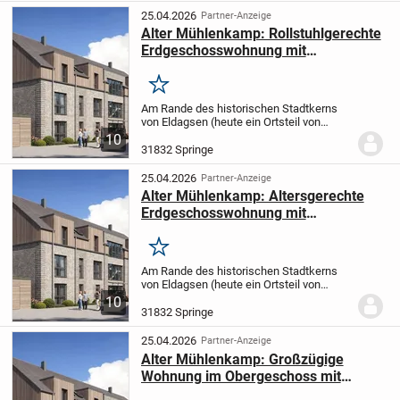
Handwerksbetrieben ein barrierear...
25.04.2026
Partner-Anzeige
Alter Mühlenkamp: Rollstuhlgerechte
Erdgeschosswohnung mit
Gartenanteil
Merken
Am Rande des historischen Stadtkerns
von Eldagsen (heute ein Ortsteil von
Springe) entsteht im Bereich
10
gewachsener Strukturen aus privater
31832 Springe
Wohnbebauung und ehemaligen
Handwerksbetrieben ein barrierear...
25.04.2026
Partner-Anzeige
Alter Mühlenkamp: Altersgerechte
Erdgeschosswohnung mit
Gartenanteil
Merken
Am Rande des historischen Stadtkerns
von Eldagsen (heute ein Ortsteil von
Springe) entsteht im Bereich
10
gewachsener Strukturen aus privater
31832 Springe
Wohnbebauung und ehemaligen
Handwerksbetrieben ein barrierear...
25.04.2026
Partner-Anzeige
Alter Mühlenkamp: Großzügige
Wohnung im Obergeschoss mit
Loggia