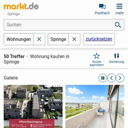
Postfach
mehr
Springe
Suchen
zurücksetzen
Wohnungen
Springe
schließen
schließen
50 Treffer
Wohnung kaufen in
Springe
Suche
Sortierung
speichern
Galerie
automatische R
zurückblät
weite