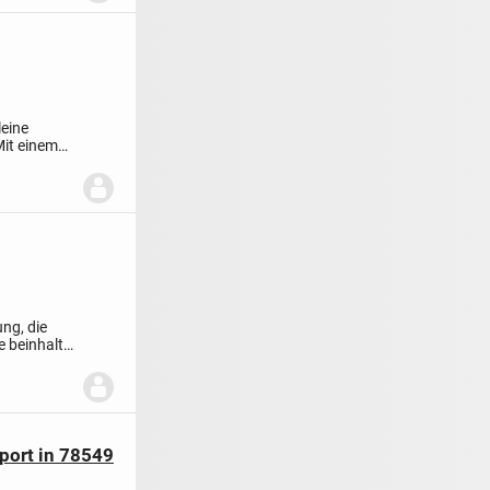
leine
Mit einem
ng, die
e beinhaltet
port in 78549