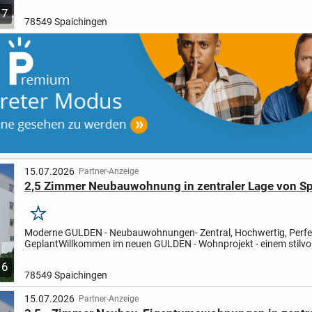
Eigennutzung als auch als attraktive Kapitalanlage. Auf ca....
7
78549 Spaichingen
15.07.2026
Partner-Anzeige
2,5 Zimmer Neubauwohnung in zentraler Lage von S
Merken
Moderne GULDEN - Neubauwohnungen- Zentral, Hochwertig, Perfe
Geplant
Willkommen im neuen GULDEN - Wohnprojekt - einem stilvo
Neubau, der modernes Wohnen mit durchdachter Planung und hoch
6
78549 Spaichingen
15.07.2026
Partner-Anzeige