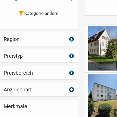
38,6m² mit Balkon
Garten * 122 
+ Stellplatz, in guter
Wärmepumpe
Lage von
Lahr
Kategorie ändern
Hockenheim
Region
Preistyp
Preisbereich
Anzeigenart
Merkmale