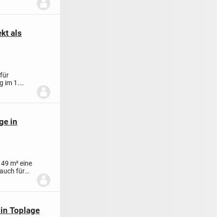
kt als
für
g im 1.
..
ge in
 49 m² eine
 auch für
in Toplage