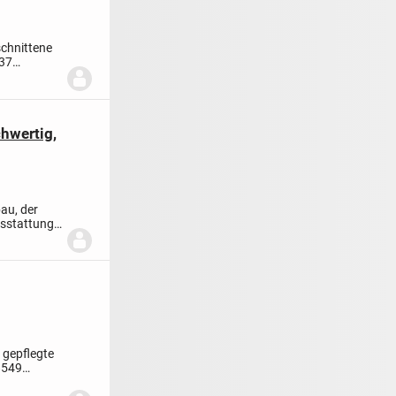
schnittene
37
or...
hwertig,
au, der
sstattung
 gepflegte
8549