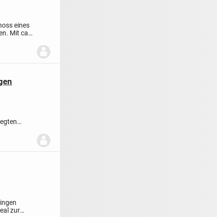
hoss eines
n. Mit ca.
gen
legten
fteilu...
hingen
eal zur