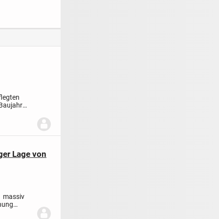
burg - zentral,
Refugium, in
Kapitalanlage: 2-ZW
&
gefragter Lage -
mit
ionsfrei
tres chik, nicht nur
Entwicklungspotent
für einen Sommer
ial in Haltingen
flegten
Baujahr
ger Lage von
1 massiv
hnung