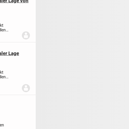
ler Lage von
kt
llen
wertiger...
ler Lage
kt
llen
wertiger...
ten