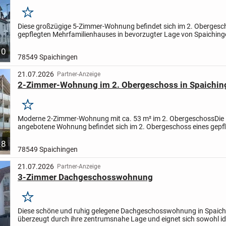
Merken
Diese großzügige 5-Zimmer-Wohnung befindet sich im 2. Obergesc
gepflegten Mehrfamilienhauses in bevorzugter Lage von Spaichinge
103 m² Wohnfläche sowie einer zusätzlich ausgebauten...
10
78549 Spaichingen
21.07.2026
Partner-Anzeige
2-Zimmer-Wohnung im 2. Obergeschoss in Spaichin
Merken
Moderne 2-Zimmer-Wohnung mit ca. 53 m² im 2. Obergeschoss
Die
angebotene Wohnung befindet sich im 2. Obergeschoss eines gepf
Mehrfamilienhauses und überzeugt durch eine durchdachte Raumau
8
78549 Spaichingen
21.07.2026
Partner-Anzeige
3-Zimmer Dachgeschosswohnung
Merken
Diese schöne und ruhig gelegene Dachgeschosswohnung in Spaic
überzeugt durch ihre zentrumsnahe Lage und eignet sich sowohl id