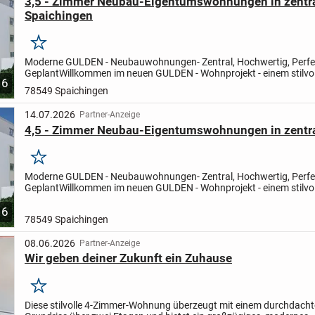
3,5 - Zimmer Neubau-Eigentumswohnungen in zentra
Spaichingen
Merken
Moderne GULDEN - Neubauwohnungen- Zentral, Hochwertig, Perfe
Geplant
Willkommen im neuen GULDEN - Wohnprojekt - einem stilvo
6
Neubau, der modernes Wohnen mit durchdachter Planung und hoch
78549 Spaichingen
14.07.2026
Partner-Anzeige
4,5 - Zimmer Neubau-Eigentumswohnungen in zentra
Merken
Moderne GULDEN - Neubauwohnungen- Zentral, Hochwertig, Perfe
Geplant
Willkommen im neuen GULDEN - Wohnprojekt - einem stilvo
Neubau, der modernes Wohnen mit durchdachter Planung und hoch
6
78549 Spaichingen
08.06.2026
Partner-Anzeige
Wir geben deiner Zukunft ein Zuhause
Merken
Diese stilvolle 4-Zimmer-Wohnung überzeugt mit einem durchdach