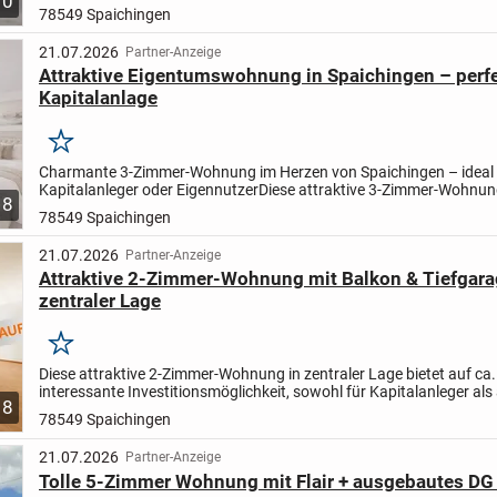
10
78549 Spaichingen
21.07.2026
Partner-Anzeige
Attraktive Eigentumswohnung in Spaichingen – perfe
Kapitalanlage
Merken
Charmante 3-Zimmer-Wohnung im Herzen von Spaichingen – ideal 
Kapitalanleger oder Eigennutzer
Diese attraktive 3-Zimmer-Wohnun
8
Obergeschoss überzeugt durch eine durchdachte Raumaufteilung,.
78549 Spaichingen
21.07.2026
Partner-Anzeige
Attraktive 2-Zimmer-Wohnung mit Balkon & Tiefgara
zentraler Lage
Merken
Diese attraktive 2-Zimmer-Wohnung in zentraler Lage bietet auf ca.
interessante Investitionsmöglichkeit, sowohl für Kapitalanleger als
8
Eigennutzer.
Die gut geschnittene Wohnung...
78549 Spaichingen
21.07.2026
Partner-Anzeige
Tolle 5-Zimmer Wohnung mit Flair + ausgebautes DG 