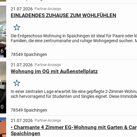
21.07.2026
Partner-Anzeige
EINLADENDES ZUHAUSE ZUM WOHLFÜHLEN
Merken
Die Erdgeschoss-Wohnung in Spaichingen ist ideal für Paare oder k
Familien, die eine zentrumsnahe und ruhige Wohngegend suchen. 
sonnigen Garten, einer Einbauküche und einem renovierten...
6
78549 Spaichingen
21.07.2026
Partner-Anzeige
Wohnung im OG mit Außenstellplatz
Merken
In einer zentralen Lage erwartet Sie eine gepflegte 2-Zimmer-Wohnu
sich hervorragend für Studenten und Singles eignet. Diese Immobili
den Vorteil einer praktischen Einbauküche....
10
78549 Spaichingen
21.07.2026
Partner-Anzeige
• Charmante 4 Zimmer EG-Wohnung mit Garten & Car
Spaichingen