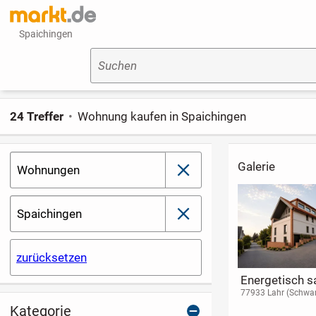
Spaichingen
Suchen
24 Treffer
Wohnung kaufen in Spaichingen
Galerie
Wohnungen
schließen
Spaichingen
schließen
zurücksetzen
Attraktive 2 Zimmer
Jackpot EG mit
Energetisch s
ETW im
Garten und Garage
& barrierefrei 
68766 Hockenheim
76661 Philippsburg
77933 Lahr (Schwa
Obergeschoss,
Wohnung mit
Kategorie