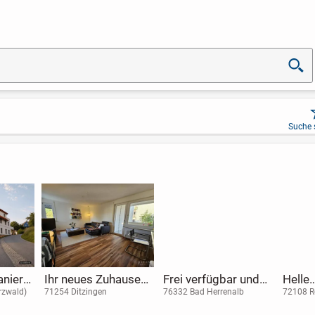
Suche 
aniert
Ihr neues Zuhause
Frei verfügbar und
Helle
* 4-Zi-
in Ditzingen - Helle 3
provisionsfrei -
Fach
rzwald)
71254 Ditzingen
76332 Bad Herrenalb
72108 R
1/2 Zimmer-
Wohnen mit
im He