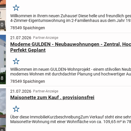
Merken
Willkommen in Ihrem neuen Zuhause! Diese helle und freundlich ge
4-Zimmer-Eigentumswohnung im 2-Familienhaus aus dem Jahr 19
10
verbindet den Charme vergangener Zeiten mit modernen Wohnkomf
78549 Spaichingen
21.07.2026
Partner-Anzeige
Moderne GULDEN - Neubauwohnungen - Zentral, Hoc
Perfekt Geplant
Merken
Willkommen im neuen GULDEN-Wohnprojekt - einem stilvollen Neub
modernes Wohnen mit durchdachter Planung und hochwertiger Au
8
vereint. Hier erwartet Sie ein perfekt konzipiertes Zuhause...
78549 Spaichingen
21.07.2026
Partner-Anzeige
Maisonette zum Kauf . provisionsfrei
Merken
Über diese Immobilie
Kurzbeschreibung
Zum Verkauf steht eine sehr
Maisonette-Wohnung mit einer Wohnfläche von ca. 109,65 m² in 7
Spaichingen.
Die Wohnung befindet sich in einem sehr...