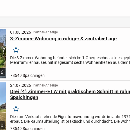
qm *
Wohnung mit
Panoramablick
Rotten
 *
Balkon!
ruhig 
provis
01.08.2026
Partner-Anzeige
3-Zimmer-Wohnung in ruhiger & zentraler Lage
Merken
Die 3-Zimmer-Wohnung befindet sich im 1.Obergeschoss eines gep
Mehrfamilienhauses mit insgesamt sechs Wohneinheiten aus dem 
1953 und verfügt über eine Wohnfläche von ca. 65 m². Der gut...
6
78549 Spaichingen
24.07.2026
Partner-Anzeige
Drei (4) Zimmer-ETW mit praktischem Schnitt in ruhi
Spaichingen
Merken
Die zum Verkauf stehende Eigentumswohnung wurde im Jahr 197
erbaut. Die Raumaufteilung ist praktisch und durchdacht. Die Wo
10
befindet sich in ruhiger Wohnlage von Spaichingen, dass...
78549 Spaichingen