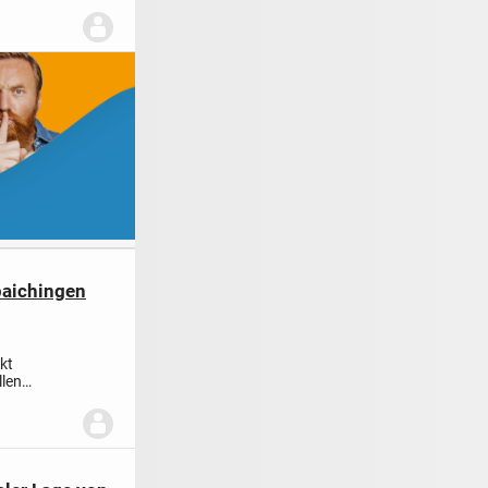
paichingen
kt
llen
wertiger...