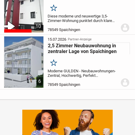
Merken
Diese moderne und neuwertige 3,5-
Zimmer-Wohnung punktet durch klare
Linienführung, ist repräsentativ, aktuell
10
und dabei ausgesprochen wohnlich. Die
78549 Spaichingen
hochwertigen Materialien, die hier verbaut
wurden...
15.07.2026
Partner-Anzeige
2,5 Zimmer Neubauwohnung in
zentraler Lage von Spaichingen
Merken
Moderne GULDEN - Neubauwohnungen-
Zentral, Hochwertig, Perfekt
Geplant
Willkommen im neuen GULDEN -
6
Wohnprojekt - einem stilvollen Neubau,
78549 Spaichingen
der modernes Wohnen mit durchdachter
Planung und hochwertiger...