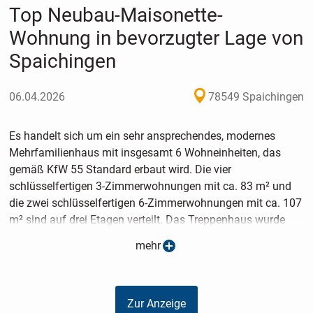
Top Neubau-Maisonette-
Wohnung in bevorzugter Lage von
Spaichingen
06.04.2026
78549 Spaichingen
Es handelt sich um ein sehr ansprechendes, modernes
Mehrfamilienhaus mit insgesamt 6 Wohneinheiten, das
gemäß KfW 55 Standard erbaut wird. Die vier
schlüsselfertigen 3-Zimmerwohnungen mit ca. 83 m² und
die zwei schlüsselfertigen 6-Zimmerwohnungen mit ca. 107
m² sind auf drei Etagen verteilt. Das Treppenhaus wurde
mittig positioniert, so dass sich links und rechts jeweils eine
mehr
Wohnung befindet. Die Fertigstellung des Objekts ist für
Juni 2026 geplant.
Zur Anzeige
Das Raumangebot beinhaltet: Badezimmer mit Dusche,