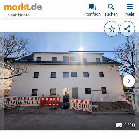
Postfach
suchen
mehr
Spaichingen
Merken
Teile
vorheriges Bild
näch
1
/
10