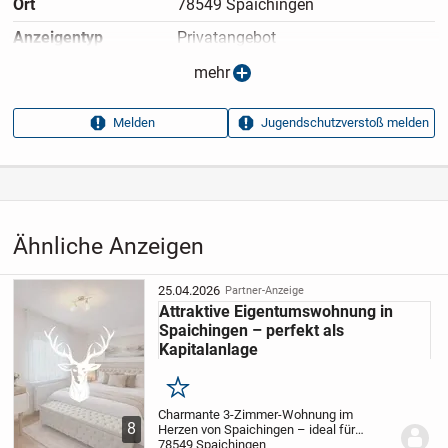
Ort
78549 Spaichingen
Anzeigen­typ
Privatangebot
Anzeigen­datum
06.04.2026
mehr
Anzeigen­kennung
94d89b00
Melden
Jugendschutzverstoß melden
Aufrufe dieser
7
Anzeige
Kategorie
Immobilien
›
Kaufen
›
Wohnungen
Ähnliche Anzeigen
25.04.2026
Partner-Anzeige
Attraktive Eigentumswohnung in
Spaichingen – perfekt als
Kapitalanlage
Merken
Charmante 3-Zimmer-Wohnung im
8
Herzen von Spaichingen – ideal für
Kapitalanleger oder Eigennutzer
78549 Spaichingen
Diese